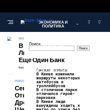
ЭКОНОМИКА И
ПОЛИТИКА
ЭКОНОМИКА И ПОЛИТИКА
Поиск
В Украине
НОВОСТИ
Поиск
Ликвидировали
Еще Один Банк
ИНТЕРЕСНОЕ И
baseblog
27.10.2024
Свежие записи
ПОЗНАВАТЕЛЬНОЕ
В Киеве изменили
маршруты некоторых
НОВОСТИ
автобусов и
троллейбусов
Сенсационное
В столичном парке
отличился герой-
Открытие:
парковки
Древние Города
В Киеве люди
вынуждены ходить к
Шелкового Пути
метро по улице без