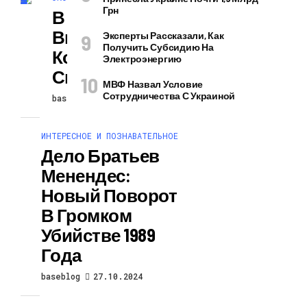
Грн
В Украине
Выросло
Эксперты Рассказали, Как
Получить Субсидию На
Количество ІТ-
Электроэнергию
Специалистов
МВФ Назвал Условие
Сотрудничества С Украиной
baseblog
27.10.2024
ИНТЕРЕСНОЕ И ПОЗНАВАТЕЛЬНОЕ
Дело Братьев
Менендес:
Новый Поворот
В Громком
Убийстве 1989
Года
baseblog
27.10.2024