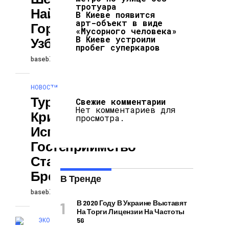
тротуара
Найдены В
В Киеве появится
арт-объект в виде
Горах
«Мусорного человека»
В Киеве устроили
Узбекистана
пробег суперкаров
baseblog
27.10.2024
НОВОСТИ
Туристический
Свежие комментарии
Нет комментариев для
Кризис В
просмотра.
Испании: Когда
Гостеприимство
Становится
Бременем
В Тренде
baseblog
27.10.2024
В 2020 Году В Украине Выставят
На Торги Лицензии На Частоты
ЭКОНОМИКА И ПОЛИТИКА
5G