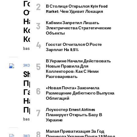
Гонтарева
В Столице Открылся Kyiv Food
Отреагировала
Market: Чем Удивит Локация
На Слова
Кабмин Запретил Лишать
Коломойского О
Электричества Стратегические
Объекты
Компенсации
Госстат Отчитался О Росте
baseblog
27.10.2024
Зарплат На 9,5%
В Украине Начали Действовать
ЭКОНОМИКА И ПОЛИТИКА
Новые Правила Для
Коллекторов: Как С Ними
Shell Вышла Из
Разговаривать
Проекта С
«Новая Почта» Закончила
Газпромом:
Размещение Дебютного Выпуска
Облигаций
Названа
Причина
Лоукостер Ernest Airlines
Планирует Открыть Базу В
baseblog
27.10.2024
Украине
Малая Приватизация За Год
ЭКОНОМИКА И ПОЛИТИКА
Принесла Украине Почти 1,5 Млрд