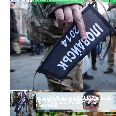
На Какую Зарплату Могут
Рассчитывать Украинцы За Рубежом:
Советы Для Беженцев
Вредно, Но Выгодно: В США Запрет На
В Днепре Произошло Массовое
Асбест Приняли Только Сейчас
Отравление