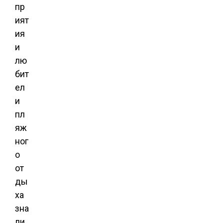
пр
ият
ия
и
лю
бит
ел
и
пл
яж
ног
о
от
ды
ха
зна
ли