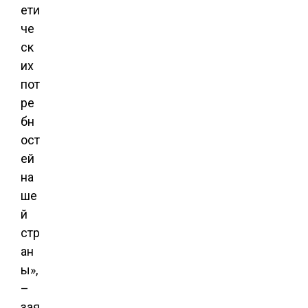
ети
че
ск
их
пот
ре
бн
ост
ей
на
ше
й
стр
ан
ы»,
–
зая