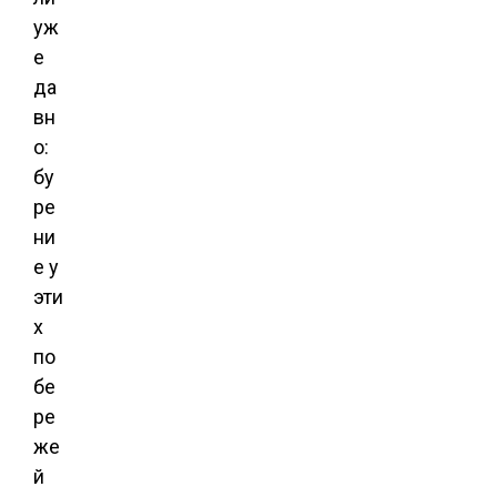
уж
е
да
вн
о:
бу
ре
ни
е у
эти
х
по
бе
ре
же
й