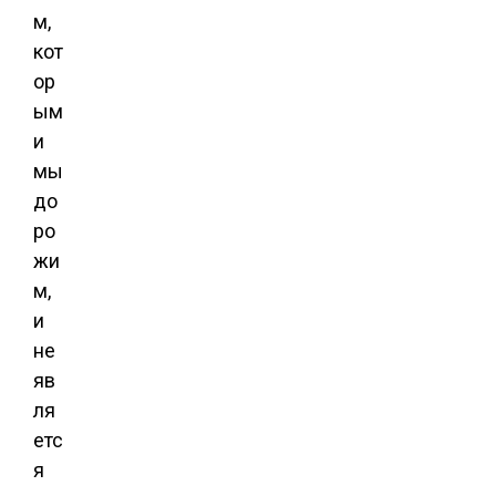
м,
кот
ор
ым
и
мы
до
ро
жи
м,
и
не
яв
ля
етс
я