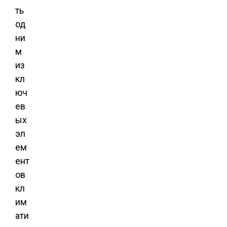
ть
од
ни
м
из
кл
юч
ев
ых
эл
ем
ент
ов
кл
им
ати