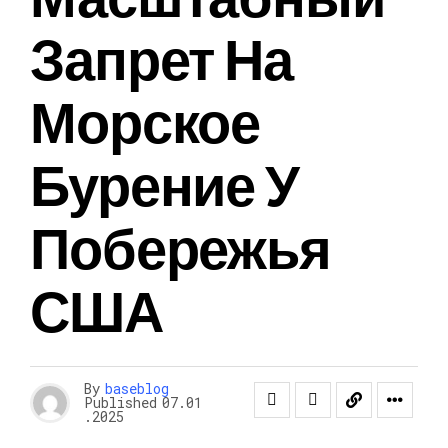
Запрет На
Морское
Бурение У
Побережья
США
By
baseblog
Published
07.01
.2025