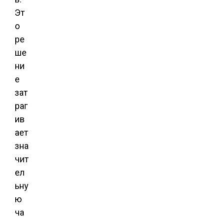
Эт
о
ре
ше
ни
е
зат
раг
ив
ает
зна
чит
ел
ьну
ю
ча