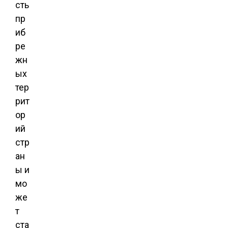
сть
пр
иб
ре
жн
ых
тер
рит
ор
ий
стр
ан
ы и
мо
же
т
ста