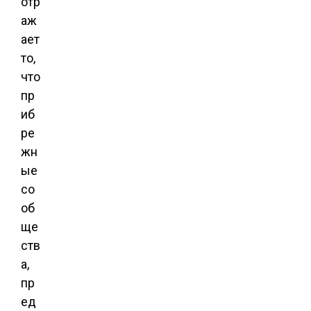
отр
аж
ает
то,
что
пр
иб
ре
жн
ые
со
об
ще
ств
а,
пр
ед