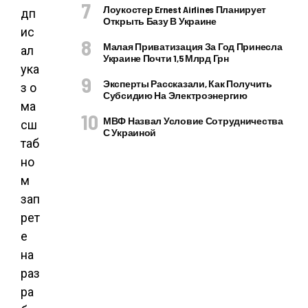
Лоукостер Ernest Airlines Планирует
дп
Открыть Базу В Украине
ис
Малая Приватизация За Год Принесла
ал
Украине Почти 1,5 Млрд Грн
ука
Эксперты Рассказали, Как Получить
з о
Субсидию На Электроэнергию
ма
МВФ Назвал Условие Сотрудничества
сш
С Украиной
таб
но
м
зап
рет
е
на
раз
ра