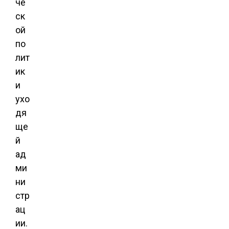
че
ск
ой
по
лит
ик
и
ухо
дя
ще
й
ад
ми
ни
стр
ац
ии.