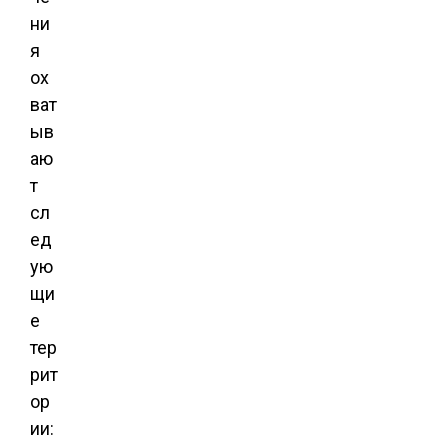
ни
я
ох
ват
ыв
аю
т
сл
ед
ую
щи
е
тер
рит
ор
ии: