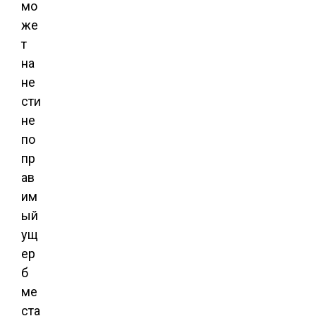
мо
же
т
на
не
сти
не
по
пр
ав
им
ый
ущ
ер
б
ме
ста