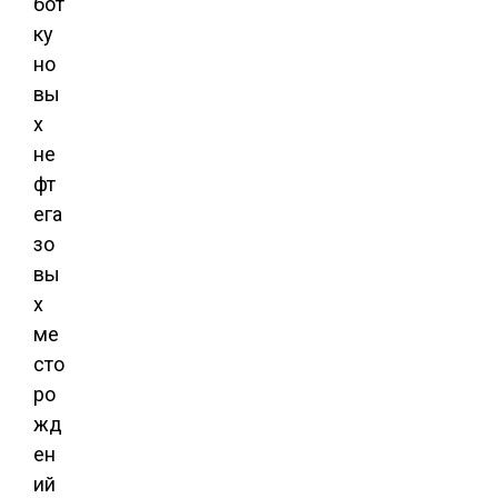
бот
ку
но
вы
х
не
фт
ега
зо
вы
х
ме
сто
ро
жд
ен
ий