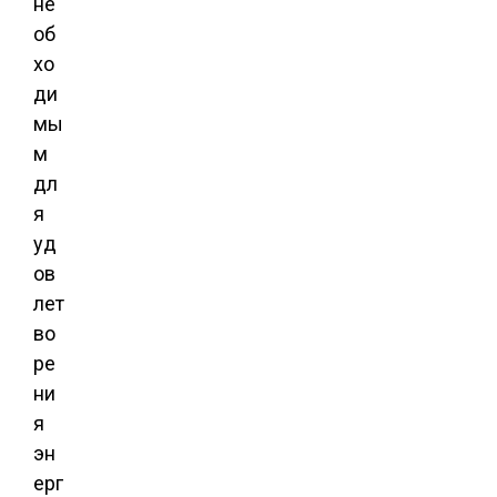
не
об
хо
ди
мы
м
дл
я
уд
ов
лет
во
ре
ни
я
эн
ерг