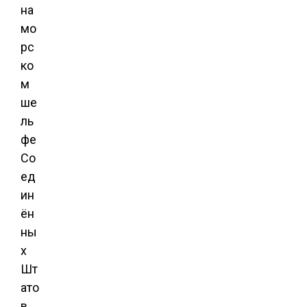
на
мо
рс
ко
м
ше
ль
фе
Со
ед
ин
ён
ны
х
Шт
ато
в.