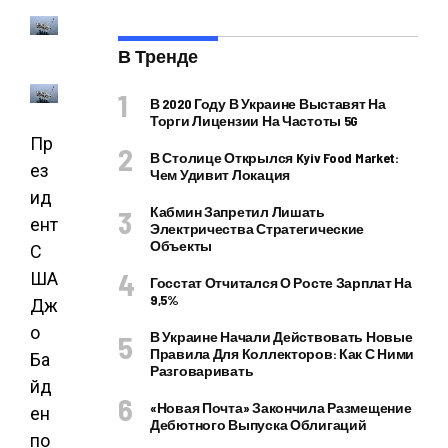
В Тренде
В 2020 Году В Украине Выставят На
Торги Лицензии На Частоты 5G
Пр
В Столице Открылся Kyiv Food Market:
ез
Чем Удивит Локация
ид
Кабмин Запретил Лишать
ент
Электричества Стратегические
Объекты
С
ША
Госстат Отчитался О Росте Зарплат На
9,5%
Дж
о
В Украине Начали Действовать Новые
Правила Для Коллекторов: Как С Ними
Ба
Разговаривать
йд
«Новая Почта» Закончила Размещение
ен
Дебютного Выпуска Облигаций
по