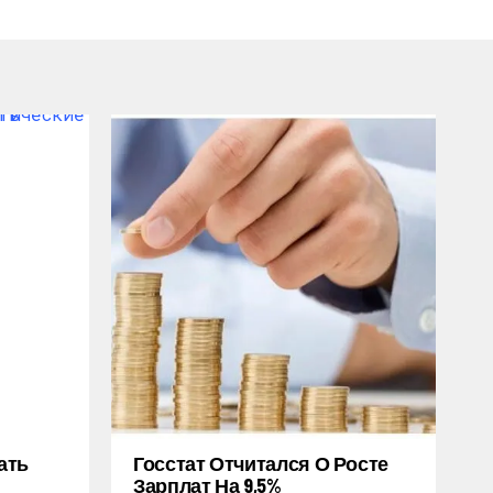
ать
Госстат Отчитался О Росте
Зарплат На 9,5%