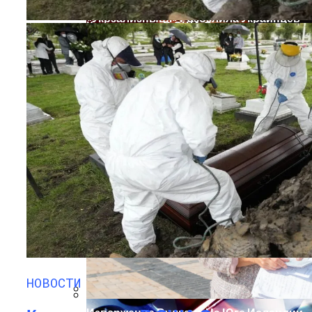
«Укрзализныця» Разозлила Украинцев
Коронавирус В США Оказался
Стаканами За Полтора Миллиона
Смертоноснее «испанки» 1918 Года
Гривен
Растущая Концентрация Власти В
Руках Си Цзиньпина: Мир Не Обмануть
НОВОСТИ