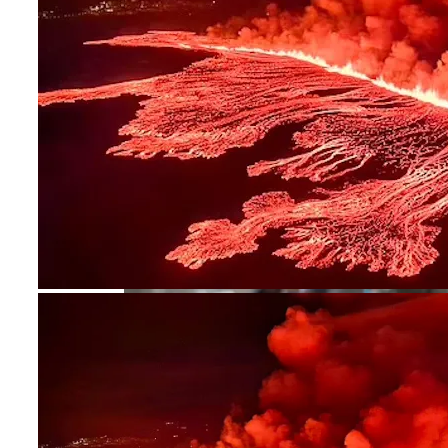
На Какую Зарплату Могут
Рассчитывать Украинцы За Рубежом:
Советы Для Беженцев
Вредно, Но Выгодно: В США Запрет На
В Днепре Произошло Массовое
Асбест Приняли Только Сейчас
Отравление