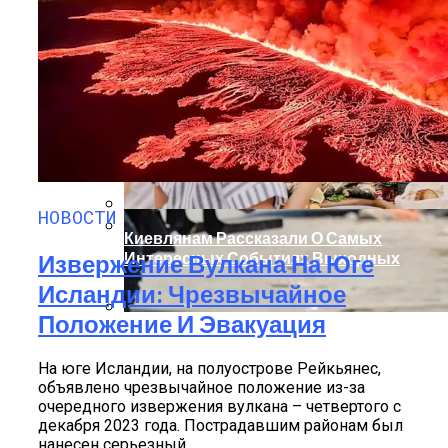
НОВОСТИ
Киевлянам Рассказали О Самых
Интересных Событиях Выходных
Извержение Вулкана На Юге
Международная Реакция На Тарифы
Трампа: Что Стоит На Кону
Исландии: Чрезвычайное
Положение И Эвакуация
Кризис Безопасности На Гаити:
Ужасающая Реальность Безнадежной
На юге Исландии, на полуострове Рейкьянес,
Обстановки
объявлено чрезвычайное положение из-за
очередного извержения вулкана – четвертого с
декабря 2023 года. Пострадавшим районам был
нанесен серьезный...