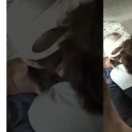
На Какую Зарплату Могут Рассчитывать
В «Борисполе» Поселилась Украинка, Д
Вредно, Но Выгодно: В США Запрет На 