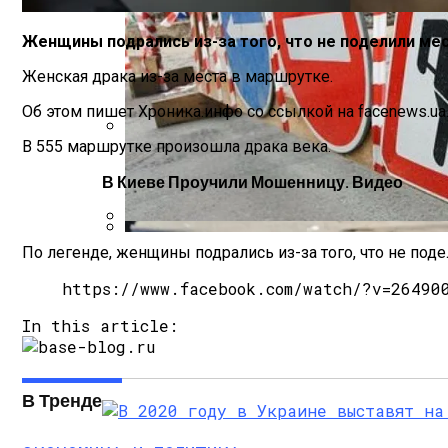
Женщины подрались из-за того, что не поделили мес
Женская драка из-за места в маршрутке.
Об этом пишет Хроника.инфо со ссылкой на facenews.ua
В 555 маршрутке произошла драка века.
Международная Реакция На Тарифы Трам
В Киеве Проучили Мошенницу. Видео
В Киеве Ограничили Движение На Прос
По легенде, женщины подрались из-за того, что не поде
Кризис Безопасности На Гаити: Ужаса
https://www.facebook.com/watch/?v=26490
In this article:
В Тренде