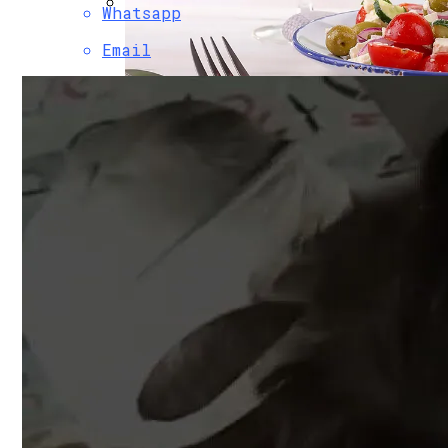
Whatsapp
Коронавирус В США Оказался Смертонос
Email
Как Сочетать Вина С Салатами: Делит
Растущая Концентрация Власти В Руках
Извержение Вулкана На Юге Исландии: