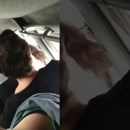
 Украинцы За Рубежом: Советы Для Беженцев
епортированная Из Казахстана
Асбест Приняли Только Сейчас