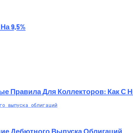
На 9,5%
ые Правила Для Коллекторов: Как С 
ние Дебютного Выпуска Облигаций