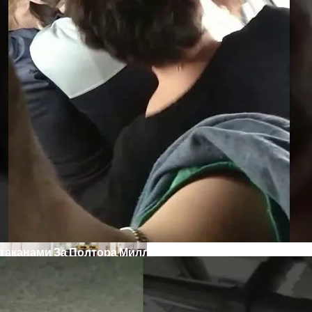
кономику?
таканами За Полтора Миллиона Гривен
я На Запуск Моделей ИИ