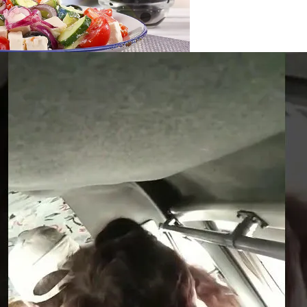
нее «испанки» 1918 Года
ся Опытом АЛКОМАГ
 Си Цзиньпина: Мир Не Обмануть
 Чрезвычайное Положение И Эвакуация