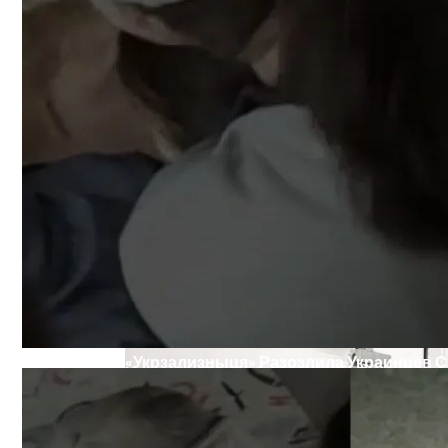
В Киеве Вновь Ожидаются Дожди
Военные Рельсы Спасут Британскую Э
«Укрзализныця» Разозлила Украинцев С
Индия Не Будет Спрашивать Разрешени