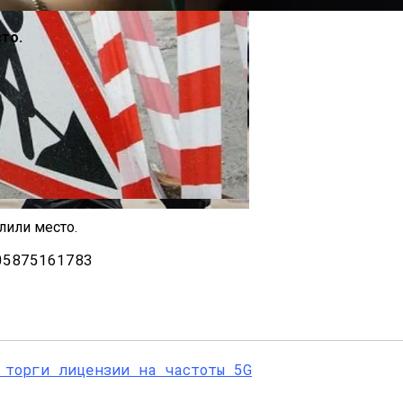
то.
.
па: Что Стоит На Кону
пекте Палладина
лили место.
ющая Реальность Безнадежной Обстановки
05875161783