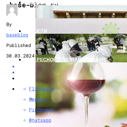
ЭКОНОМИКА И ПОЛИТИКА
base-blog.ru
By
НОВОСТИ
baseblog
Published
30.03.2024
ИНТЕРЕСНОЕ И ПОЗНАВАТЕЛЬНОЕ
Flipboard
Reddit
G7 Договорились Регулировать Искусс
Pinterest
Whatsapp