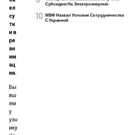
Субсидию На Электроэнергию
ел
МВФ Назвал Условие Сотрудничества
су
С Украиной
тк
и в
ре
ан
им
ац
ии.
Бы
вш
ем
у
узн
ику