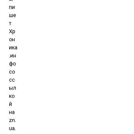
пи
ше
т
Хр
он
ика
.ин
фо
со
сс
ыл
ко
й
на
zn.
ua.