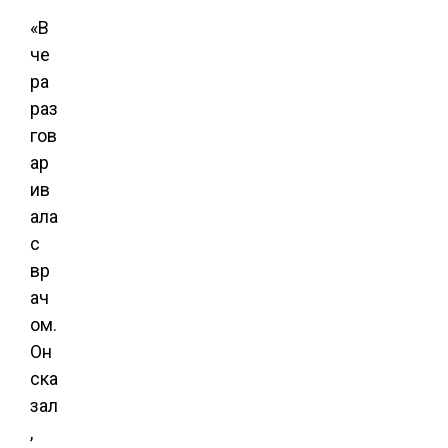
«В
че
ра
раз
гов
ар
ив
ала
с
вр
ач
ом.
Он
ска
зал
,