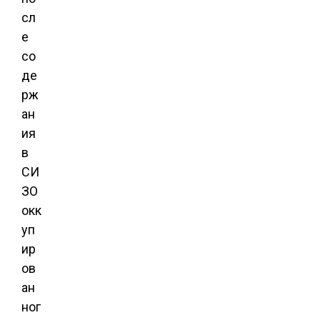
сл
е
со
де
рж
ан
ия
в
СИ
ЗО
окк
уп
ир
ов
ан
ног