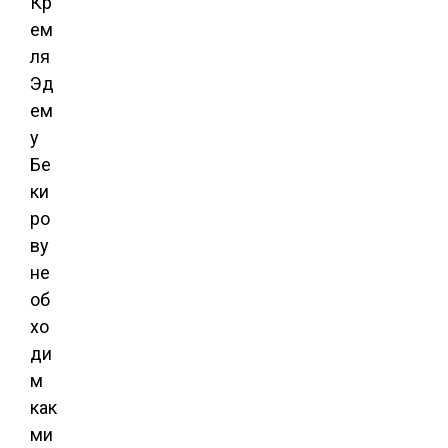
Кр
ем
ля
Эд
ем
у
Бе
ки
ро
ву
не
об
хо
ди
м
как
ми