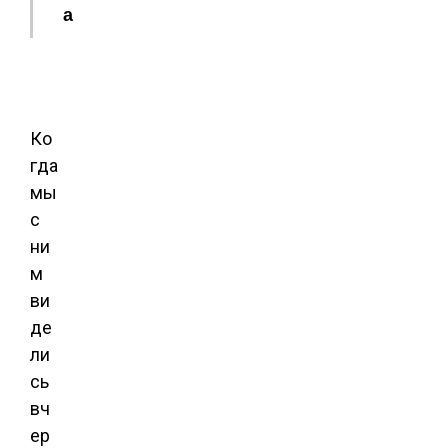
а
Ко
гда
мы
с
ни
м
ви
де
ли
сь
вч
ер