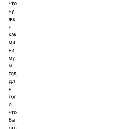
что
ну
же
н
как
ми
ни
му
м
год
дл
я
тог
о,
что
бы
отц