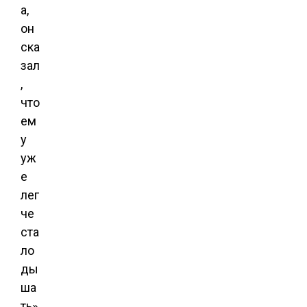
а,
он
ска
зал
,
что
ем
у
уж
е
лег
че
ста
ло
ды
ша
ть»,