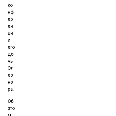
ко
нф
ер
ен
ци
и
его
до
чь
Эл
ео
но
ра.
Об
это
м