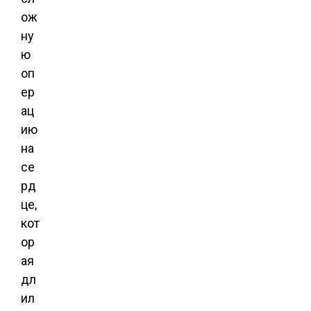
ож
ну
ю
оп
ер
ац
ию
на
се
рд
це,
кот
ор
ая
дл
ил