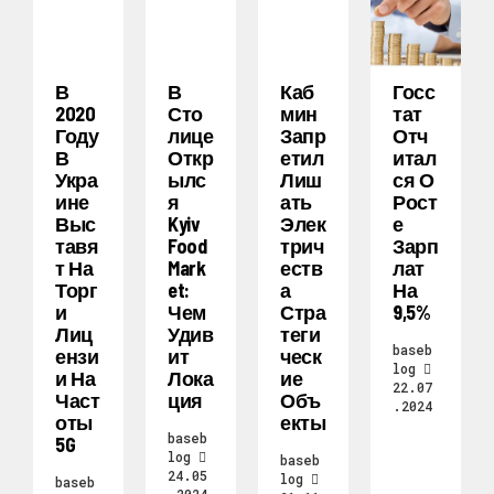
В
В
Каб
Госс
2020
Сто
Мин
Тат
Году
Лице
Запр
Отч
В
Откр
Етил
Итал
Укра
Ылс
Лиш
Ся О
Ине
Я
Ать
Рост
Выс
Kyiv
Элек
Е
Тавя
Food
Трич
Зарп
Т На
Mark
Еств
Лат
Торг
Et:
А
На
И
Чем
Стра
9,5%
Лиц
Удив
Теги
baseb
Ензи
Ит
Ческ
log
И На
Лока
Ие
22.07
Част
Ция
Объ
.2024
Оты
Екты
baseb
5G
log
baseb
24.05
log
baseb
.2024