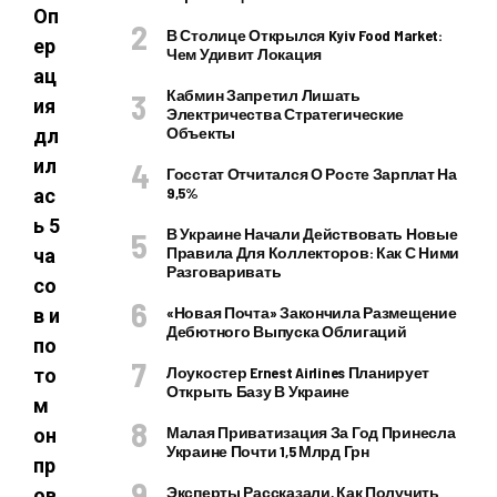
Оп
В Столице Открылся Kyiv Food Market:
ер
Чем Удивит Локация
ац
Кабмин Запретил Лишать
ия
Электричества Стратегические
Объекты
дл
ил
Госстат Отчитался О Росте Зарплат На
9,5%
ас
ь 5
В Украине Начали Действовать Новые
Правила Для Коллекторов: Как С Ними
ча
Разговаривать
со
«Новая Почта» Закончила Размещение
в и
Дебютного Выпуска Облигаций
по
Лоукостер Ernest Airlines Планирует
то
Открыть Базу В Украине
м
Малая Приватизация За Год Принесла
он
Украине Почти 1,5 Млрд Грн
пр
Эксперты Рассказали, Как Получить
ов