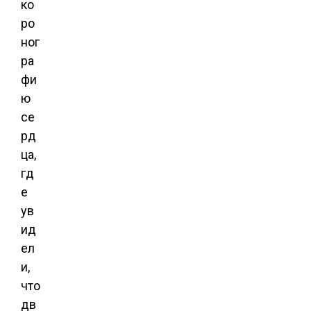
ко
ро
ног
ра
фи
ю
се
рд
ца,
гд
е
ув
ид
ел
и,
что
дв