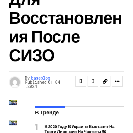
Восстановлен
Ия После
СИЗО
By
baseblog
Published
01.04
.2024
В Тренде
В 2020 Году В Украине Выставят На
Торги Лицензии На Частоты 5G