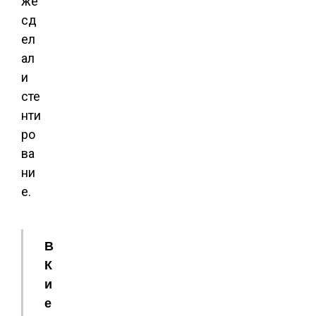
же
сд
ел
ал
и
сте
нти
ро
ва
ни
е.
В
К
и
е