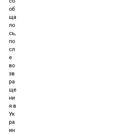
со
об
ща
ло
сь,
по
сл
е
во
зв
ра
ще
ни
я в
Ук
ра
ин