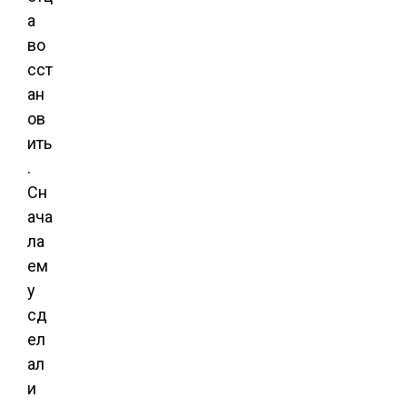
а
во
сст
ан
ов
ить
.
Сн
ача
ла
ем
у
сд
ел
ал
и