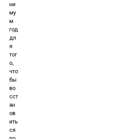
ни
му
м
год
дл
я
тог
о,
что
бы
во
сст
ан
ов
ить
ся
по