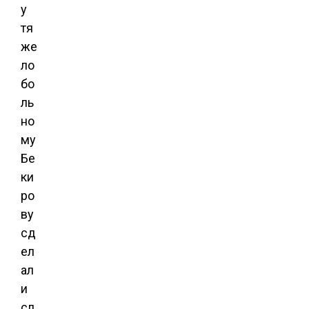
у
тя
же
ло
бо
ль
но
му
Бе
ки
ро
ву
сд
ел
ал
и
сл