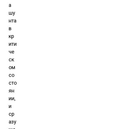
а
шу
нта
в
кр
ити
че
ск
ом
со
сто
ян
ии,
и
ср
азу