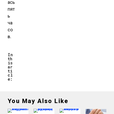
ась
пят
ь
ча
со
в.
In
th
is
ar
ti
cl
e:
You May Also Like