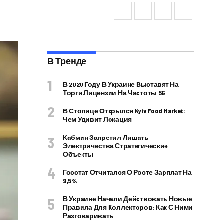
В Тренде
В 2020 Году В Украине Выставят На
Торги Лицензии На Частоты 5G
В Столице Открылся Kyiv Food Market:
Чем Удивит Локация
Кабмин Запретил Лишать
Электричества Стратегические
Объекты
Госстат Отчитался О Росте Зарплат На
9,5%
В Украине Начали Действовать Новые
Правила Для Коллекторов: Как С Ними
Разговаривать