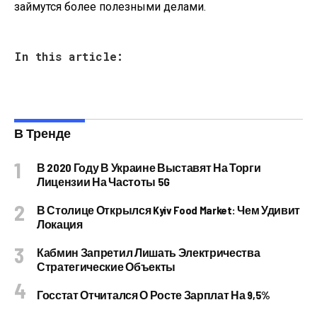
займутся более полезными делами.
In this article:
В Тренде
В 2020 Году В Украине Выставят На Торги
Лицензии На Частоты 5G
В Столице Открылся Kyiv Food Market: Чем Удивит
Локация
Кабмин Запретил Лишать Электричества
Стратегические Объекты
Госстат Отчитался О Росте Зарплат На 9,5%