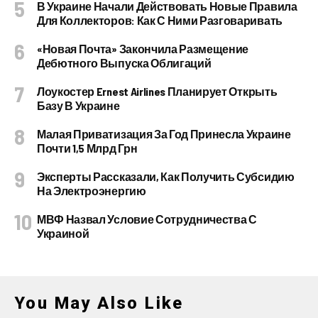
В Украине Начали Действовать Новые Правила
Для Коллекторов: Как С Ними Разговаривать
«Новая Почта» Закончила Размещение
Дебютного Выпуска Облигаций
Лоукостер Ernest Airlines Планирует Открыть
Базу В Украине
Малая Приватизация За Год Принесла Украине
Почти 1,5 Млрд Грн
Эксперты Рассказали, Как Получить Субсидию
На Электроэнергию
МВФ Назвал Условие Сотрудничества С
Украиной
You May Also Like