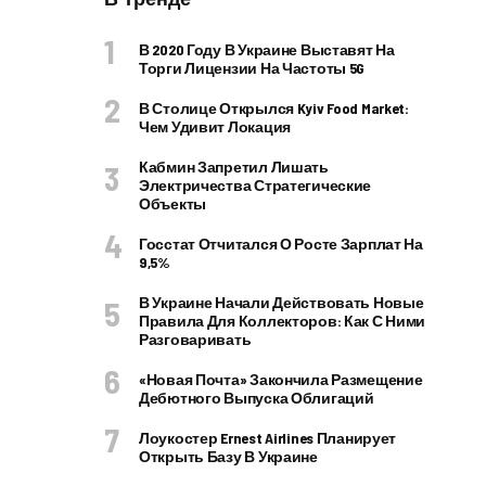
В 2020 Году В Украине Выставят На
Торги Лицензии На Частоты 5G
В Столице Открылся Kyiv Food Market:
Чем Удивит Локация
Кабмин Запретил Лишать
Электричества Стратегические
Объекты
Госстат Отчитался О Росте Зарплат На
9,5%
В Украине Начали Действовать Новые
Правила Для Коллекторов: Как С Ними
Разговаривать
«Новая Почта» Закончила Размещение
Дебютного Выпуска Облигаций
Лоукостер Ernest Airlines Планирует
Открыть Базу В Украине