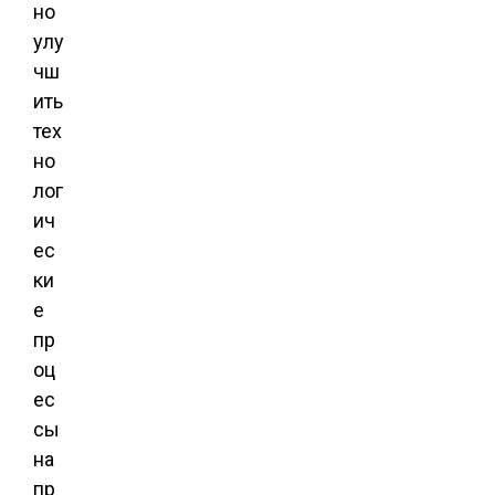
но
улу
чш
ить
тех
но
лог
ич
ес
ки
е
пр
оц
ес
сы
на
пр