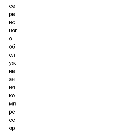
се
рв
ис
ног
о
об
сл
уж
ив
ан
ия
ко
мп
ре
сс
ор