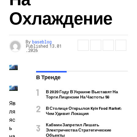
Охлаждение
By
baseblog
Published
13.01
.2026
В Тренде
В 2020 Году В Украине Выставят На
Торги Лицензии На Частоты 5G
Яв
В Столице Открылся Kyiv Food Market:
ля
Чем Удивит Локация
яс
Кабмин Запретил Лишать
ь
Электричества Стратегические
Объекты
на