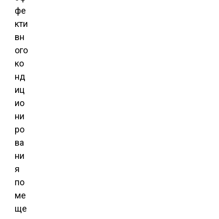
фе
кти
вн
ого
ко
нд
иц
ио
ни
ро
ва
ни
я
по
ме
ще