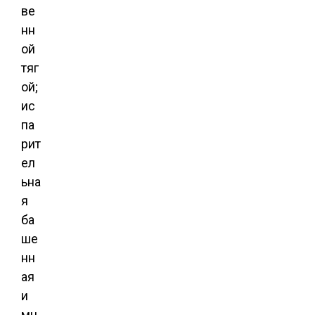
ве
нн
ой
тяг
ой;
ис
па
рит
ел
ьна
я
ба
ше
нн
ая
и
мн.