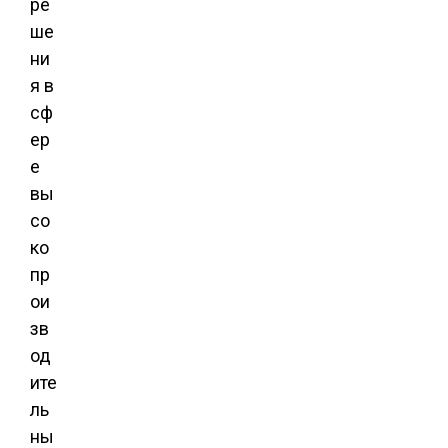
ре
ше
ни
я в
сф
ер
е
вы
со
ко
пр
ои
зв
од
ите
ль
ны