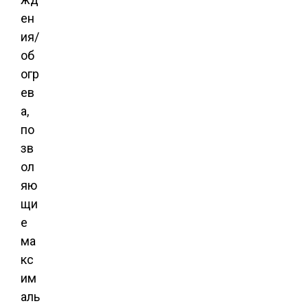
ен
ия/
об
огр
ев
а,
по
зв
ол
яю
щи
е
ма
кс
им
аль