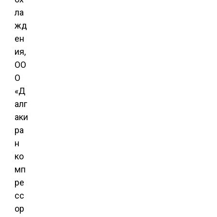
ла
жд
ен
ия,
ОО
О
«Д
алг
аки
ра
н
ко
мп
ре
сс
ор