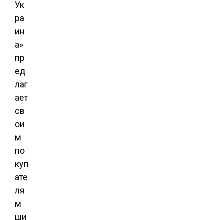
Ук
ра
ин
а»
пр
ед
лаг
ает
св
ои
м
по
куп
ате
ля
м
ши