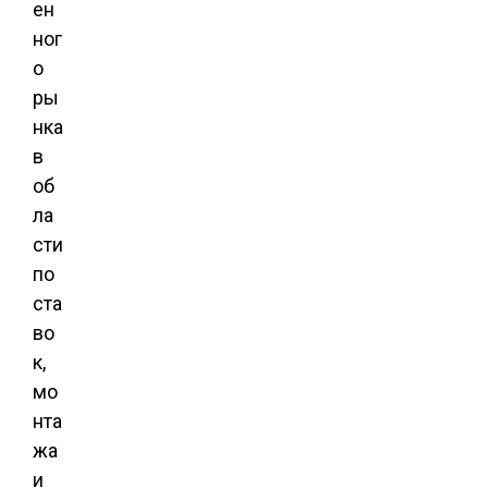
ен
ног
о
ры
нка
в
об
ла
сти
по
ста
во
к,
мо
нта
жа
и