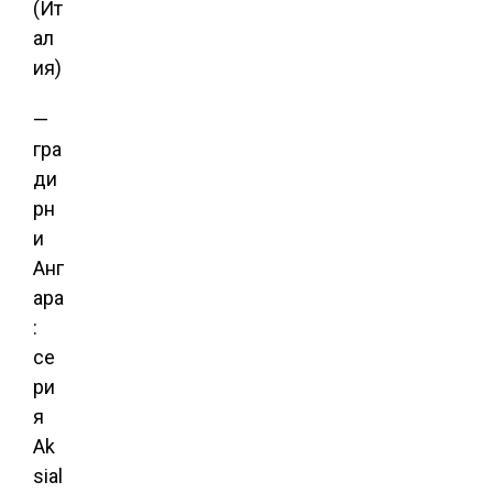
(Ит
ал
ия)
—
гра
ди
рн
и
Анг
ара
:
се
ри
я
Ak
sial