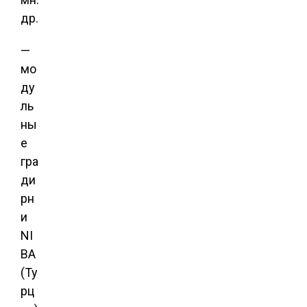
др.
—
мо
ду
ль
ны
е
гра
ди
рн
и
NI
BA
(Ту
рц