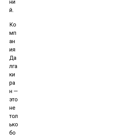
ни
й.
Ко
мп
ан
ия
Да
лга
ки
ра
н —
это
не
тол
ько
бо