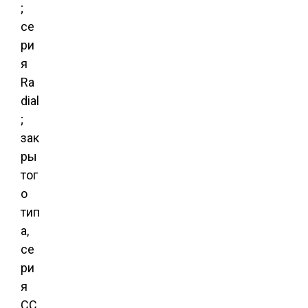
;
се
ри
я
Ra
dial
;
зак
ры
тог
о
тип
а,
се
ри
я
CC