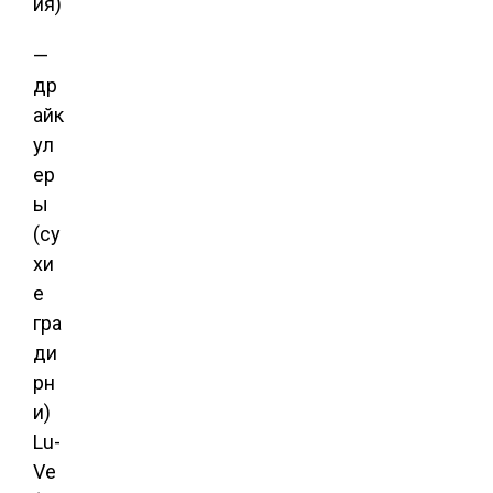
ия)
—
др
айк
ул
ер
ы
(су
хи
е
гра
ди
рн
и)
Lu-
Ve