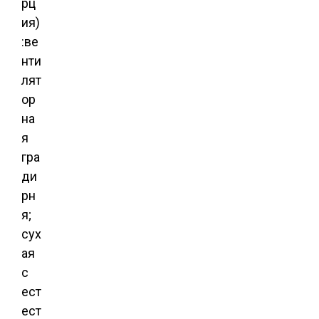
рц
ия)
:ве
нти
лят
ор
на
я
гра
ди
рн
я;
сух
ая
с
ест
ест