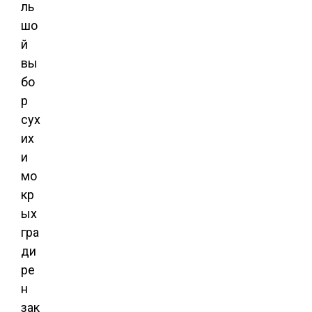
ль
шо
й
вы
бо
р
сух
их
и
мо
кр
ых
гра
ди
ре
н
зак