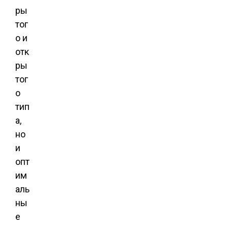
ры
тог
о и
отк
ры
тог
о
тип
а,
но
и
опт
им
аль
ны
е