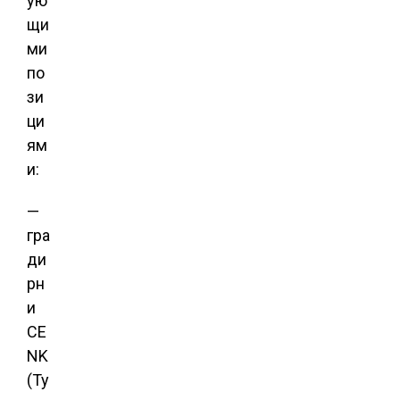
ую
щи
ми
по
зи
ци
ям
и:
—
гра
ди
рн
и
CE
NK
(Ту