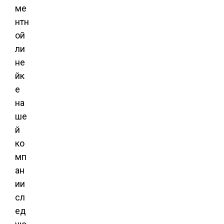
ме
нтн
ой
ли
не
йк
е
на
ше
й
ко
мп
ан
ии
сл
ед