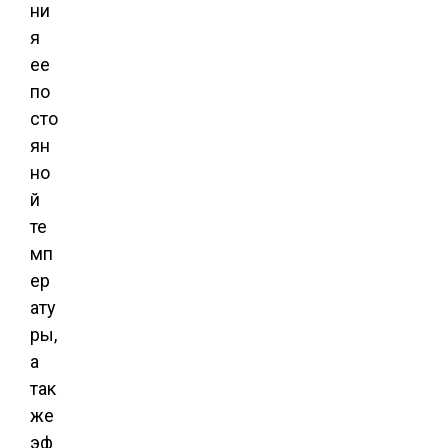
ни
я
ее
по
сто
ян
но
й
те
мп
ер
ату
ры,
а
так
же
эф