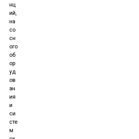
нц
ий,
на
со
сн
ого
об
ор
уд
ов
ан
ия
и
си
сте
м
ох