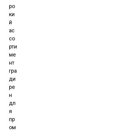
ро
ки
й
ас
со
рти
ме
нт
гра
ди
ре
н
дл
я
пр
ом