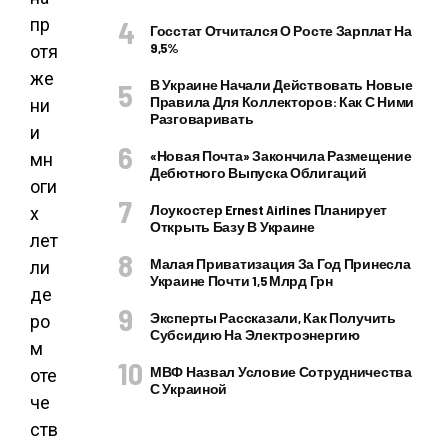
пр
Госстат Отчитался О Росте Зарплат На
9,5%
отя
же
В Украине Начали Действовать Новые
Правила Для Коллекторов: Как С Ними
ни
Разговаривать
и
«Новая Почта» Закончила Размещение
мн
Дебютного Выпуска Облигаций
оги
Лоукостер Ernest Airlines Планирует
х
Открыть Базу В Украине
лет
Малая Приватизация За Год Принесла
ли
Украине Почти 1,5 Млрд Грн
де
Эксперты Рассказали, Как Получить
ро
Субсидию На Электроэнергию
м
МВФ Назвал Условие Сотрудничества
оте
С Украиной
че
ств