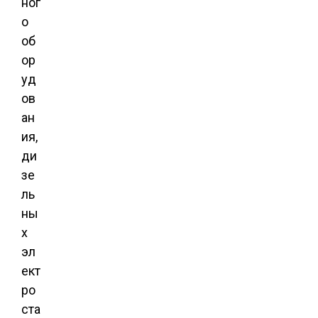
ног
о
об
ор
уд
ов
ан
ия,
ди
зе
ль
ны
х
эл
ект
ро
ста