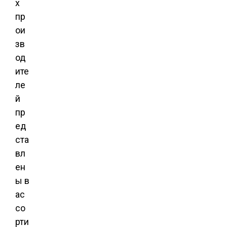
х
пр
ои
зв
од
ите
ле
й
пр
ед
ста
вл
ен
ы в
ас
со
рти