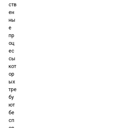
ств
ен
ны
е
пр
оц
ес
сы
кот
ор
ых
тре
бу
ют
бе
сп
ер