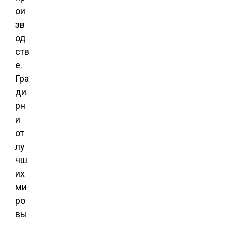
ои
зв
од
ств
е.
Гра
ди
рн
и
от
лу
чш
их
ми
ро
вы