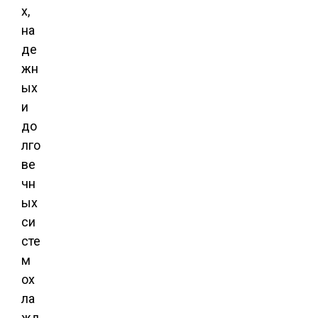
х,
на
де
жн
ых
и
до
лго
ве
чн
ых
си
сте
м
ох
ла
жд