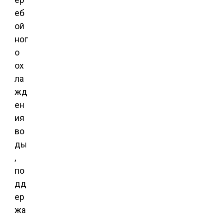
еб
ой
ног
о
ох
ла
жд
ен
ия
во
ды
,
по
дд
ер
жа