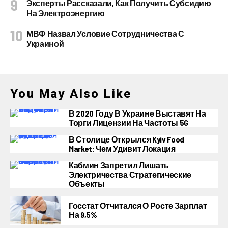
Эксперты Рассказали, Как Получить Субсидию
На Электроэнергию
МВФ Назвал Условие Сотрудничества С
Украиной
You May Also Like
В 2020 Году В Украине Выставят На
Торги Лицензии На Частоты 5G
В Столице Открылся Kyiv Food
Market: Чем Удивит Локация
Кабмин Запретил Лишать
Электричества Стратегические
Объекты
Госстат Отчитался О Росте Зарплат
На 9,5%