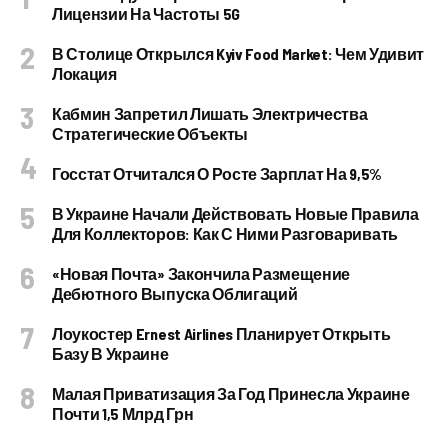
Лицензии На Частоты 5G
В Столице Открылся Kyiv Food Market: Чем Удивит
Локация
Кабмин Запретил Лишать Электричества
Стратегические Объекты
Госстат Отчитался О Росте Зарплат На 9,5%
В Украине Начали Действовать Новые Правила
Для Коллекторов: Как С Ними Разговаривать
«Новая Почта» Закончила Размещение
Дебютного Выпуска Облигаций
Лоукостер Ernest Airlines Планирует Открыть
Базу В Украине
Малая Приватизация За Год Принесла Украине
Почти 1,5 Млрд Грн