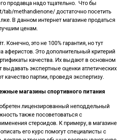
го продавца надо тщательно. Что бы
est/tab/methandienone/ достаточно посетить
лке. В данном интернет магазине продаться
 лучшим ценам.
 Конечно, это не 100% гарантия, но тут
 на аферистов. Это дополнительный критерий
ртификаты качества. Их выдают в основном
ут выдавать экспертные оценки атлетических
 качество партии, проведя экспертизу.
ежные магазины спортивного питания
риобретен лицензированный неподдельный
ожность также посоветоваться с
рименения стероидов. К примеру, в магазине
прописать его курс помогут специалисты с
, доктор и тренер обычно расписывают курс