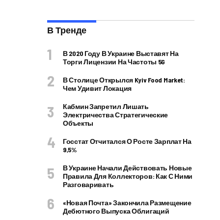
В Тренде
В 2020 Году В Украине Выставят На
Торги Лицензии На Частоты 5G
В Столице Открылся Kyiv Food Market:
Чем Удивит Локация
Кабмин Запретил Лишать
Электричества Стратегические
Объекты
Госстат Отчитался О Росте Зарплат На
9,5%
В Украине Начали Действовать Новые
Правила Для Коллекторов: Как С Ними
Разговаривать
«Новая Почта» Закончила Размещение
Дебютного Выпуска Облигаций