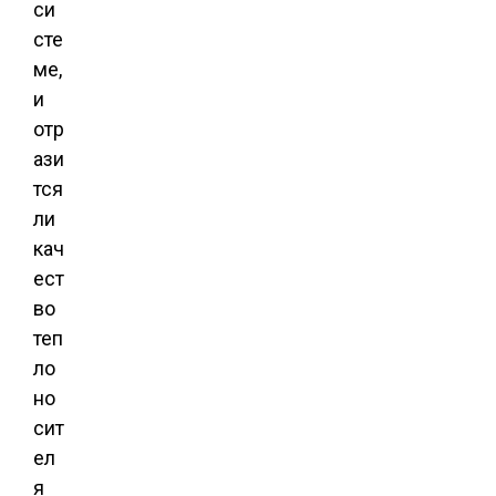
си
сте
ме,
и
отр
ази
тся
ли
кач
ест
во
теп
ло
но
сит
ел
я