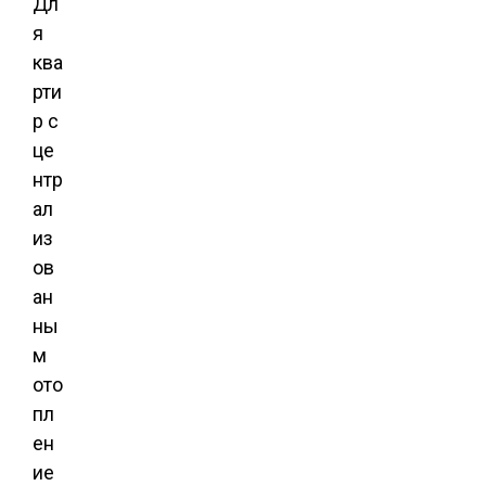
Дл
я
ква
рти
р с
це
нтр
ал
из
ов
ан
ны
м
ото
пл
ен
ие