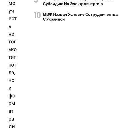
мо
Субсидию На Электроэнергию
уч
МВФ Назвал Условие Сотрудничества
ест
С Украиной
ь
не
тол
ько
тип
кот
ла,
но
и
фо
рм
ат
ра
ди