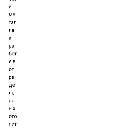
и
ме
тал
ла
к
ра
бот
е в
оп
ре
де
ле
нн
ых
ото
пит