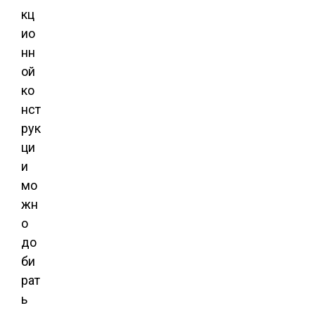
кц
ио
нн
ой
ко
нст
рук
ци
и
мо
жн
о
до
би
рат
ь