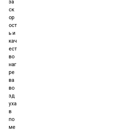
за
ск
ор
ост
ь и
кач
ест
во
наг
ре
ва
во
зд
уха
в
по
ме