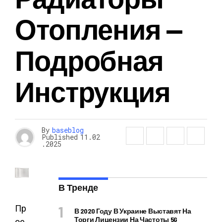
Отопления —
Подробная
Инструкция
By
baseblog
Published
11.02
.2025
В Тренде
Пр
В 2020 Году В Украине Выставят На
Торги Лицензии На Частоты 5G
ое