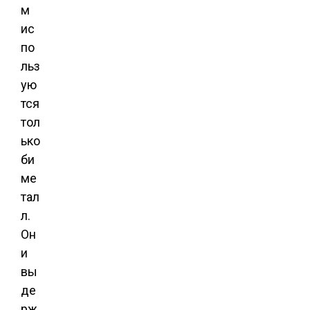
м
ис
по
льз
ую
тся
тол
ько
би
ме
тал
л.
Он
и
вы
де
рж