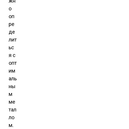
жн
о
оп
ре
де
лит
ьс
я с
опт
им
аль
ны
м
ме
тал
ло
м.