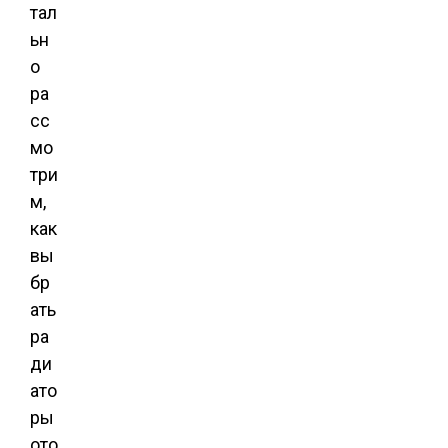
тал
ьн
о
ра
сс
мо
три
м,
как
вы
бр
ать
ра
ди
ато
ры
ото