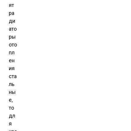
ят
ра
ди
ато
ры
ото
пл
ен
ия
ста
ль
ны
е,
то
дл
я