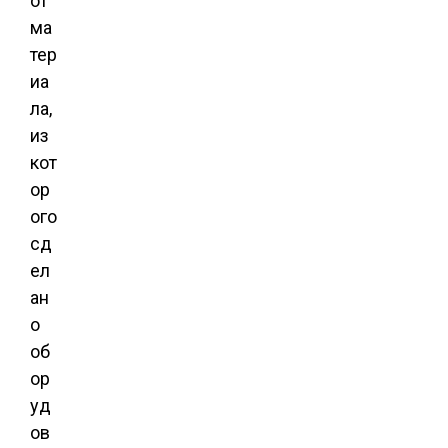
от
ма
тер
иа
ла,
из
кот
ор
ого
сд
ел
ан
о
об
ор
уд
ов