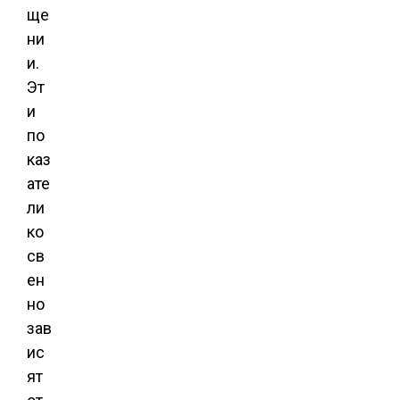
ще
ни
и.
Эт
и
по
каз
ате
ли
ко
св
ен
но
зав
ис
ят