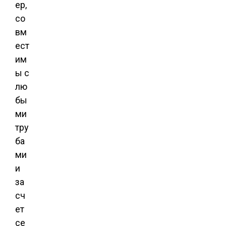
ер,
со
вм
ест
им
ы с
лю
бы
ми
тру
ба
ми
и
за
сч
ет
се