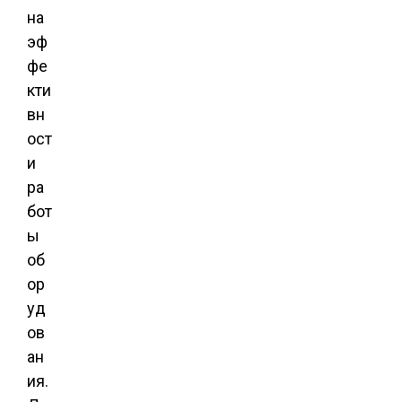
на
эф
фе
кти
вн
ост
и
ра
бот
ы
об
ор
уд
ов
ан
ия.