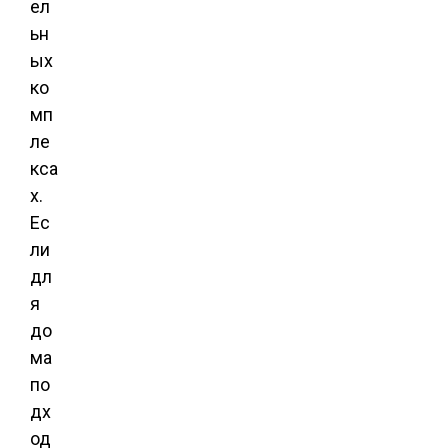
ел
ьн
ых
ко
мп
ле
кса
х.
Ес
ли
дл
я
до
ма
по
дх
од