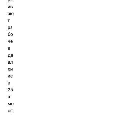
ив
аю
т
ра
бо
че
е
да
вл
ен
ие
в
25
ат
мо
сф