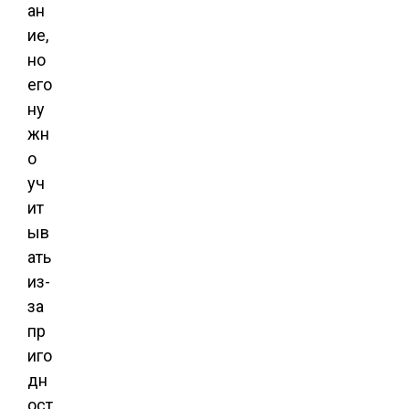
ан
ие,
но
его
ну
жн
о
уч
ит
ыв
ать
из-
за
пр
иго
дн
ост