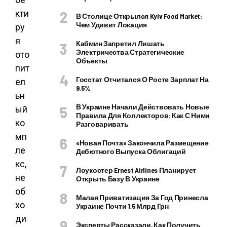
кти
В Столице Открылся Kyiv Food Market:
Чем Удивит Локация
ру
я
Кабмин Запретил Лишать
Электричества Стратегические
ото
Объекты
пит
Госстат Отчитался О Росте Зарплат На
ел
9,5%
ьн
В Украине Начали Действовать Новые
ый
Правила Для Коллекторов: Как С Ними
ко
Разговаривать
мп
«Новая Почта» Закончила Размещение
ле
Дебютного Выпуска Облигаций
кс,
Лоукостер Ernest Airlines Планирует
не
Открыть Базу В Украине
об
Малая Приватизация За Год Принесла
хо
Украине Почти 1,5 Млрд Грн
ди
Эксперты Рассказали, Как Получить