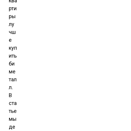
ква
рти
ры
лу
чш
е
куп
ить
би
ме
тал
л.
В
ста
тье
мы
де