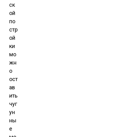
ск
ой
по
стр
ой
ки
мо
жн
о
ост
ав
ить
чуг
ун
ны
е
мо