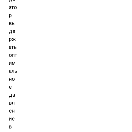
ато
р
вы
де
рж
ать
опт
им
аль
но
е
да
вл
ен
ие
в