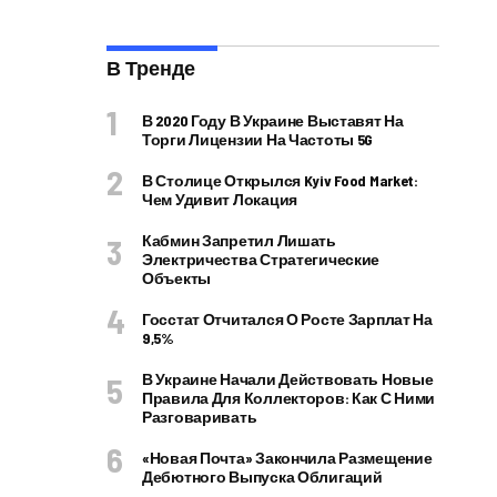
В Тренде
В 2020 Году В Украине Выставят На
Торги Лицензии На Частоты 5G
В Столице Открылся Kyiv Food Market:
Чем Удивит Локация
Кабмин Запретил Лишать
Электричества Стратегические
Объекты
Госстат Отчитался О Росте Зарплат На
9,5%
В Украине Начали Действовать Новые
Правила Для Коллекторов: Как С Ними
Разговаривать
«Новая Почта» Закончила Размещение
Дебютного Выпуска Облигаций