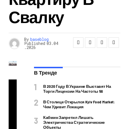
Свалку
By
baseblog
Published
03.04
.2026
В Тренде
В 2020 Году В Украине Выставят На
Торги Лицензии На Частоты 5G
Ра
В Столице Открылся Kyiv Food Market:
не
Чем Удивит Локация
е
Кабмин Запретил Лишать
из-
Электричества Стратегические
Объекты
за