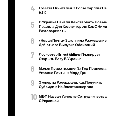
му
Госстат Отчитался О Росте Зарплат На
9,5%
со
ра
В Украине Начали Действовать Новые
Правила Для Коллекторов: Как С Ними
ед
Разговаривать
ва
«Новая Почта» Закончила Размещение
не
Дебютного Выпуска Облигаций
пр
Лоукостер Ernest Airlines Планирует
ои
Открыть Базу В Украине
зо
Малая Приватизация За Год Принесла
ше
Украине Почти 1,5 Млрд Грн
л
Эксперты Рассказали, Как Получить
вз
Субсидию На Электроэнергию
ры
МВФ Назвал Условие Сотрудничества
в.
С Украиной
Жи