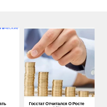
ать
Госстат Отчитался О Росте