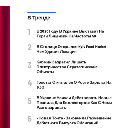
В Тренде
В 2020 Году В Украине Выставят На
Торги Лицензии На Частоты 5G
В Столице Открылся Kyiv Food Market:
Чем Удивит Локация
Кабмин Запретил Лишать
Электричества Стратегические
Объекты
Госстат Отчитался О Росте Зарплат На
9,5%
В Украине Начали Действовать Новые
Правила Для Коллекторов: Как С Ними
Разговаривать
«Новая Почта» Закончила Размещение
Дебютного Выпуска Облигаций