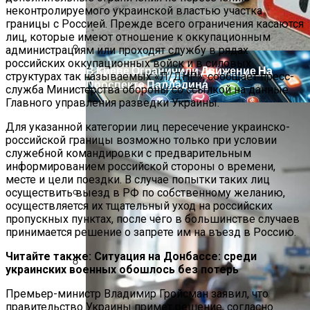
Извержение Вулкана На Юге Исландии:
неконтролируемого украинской властью участка
Чрезвычайное Положение И Эвакуация
границы с Россией. Прежде всего ограничения касаются
лиц, которые имеют отношение к оккупационным
администрациям или проходят службу в рядах
российских оккупационных войск и в силовых
В Киеве Ограничили Движение На
структурах так называемых «Л/ДНР», сообщает пресс-
Проспекте Палладина
служба Министерства обороны со ссылкой на данные
Главного управления разведки Украины.
Для указанной категории лиц пересечение украинско-
российской границы возможно только при условии
служебной командировки с предварительным
информированием российской стороны о времени,
месте и цели поездки. В случае попытки таких лиц
осуществить выезд в РФ по собственному желанию,
осуществляется их тщательный уход на российских
Военные Рельсы Спасут Британскую
пропускных пунктах, после чего в большинстве случаев
Экономику?
принимается решение о запрете им на въезд в Россию.
Читайте также: Ситуация на Донбассе: среди
украинских военных обошлось без потерь
Индия Не Будет Спрашивать
Премьер-министр Владимир Гройсман заявил, что
Разрешения На Запуск Моделей ИИ
правительство Украины примет решение, согласно