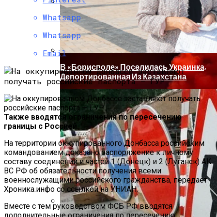
Whatsapp
Коронавирус В США Оказался
Смертоноснее «испанки» 1918 Года
Whatsapp
Email
В «Борисполе» Поселилась Украинка,
Депортированная Из Казахстана
Также вводятся ограничения по пересечению
границы с Россией.
На территории оккупированного Донбасса российским
командованием доказано распоряжение к личному
составу соединений и частей 1 (Донецк) и 2 (Луганск) АК
Растущая Концентрация Власти В
ВС РФ об обязательности получения всеми
Руках Си Цзиньпина: Мир Не Обмануть
военнослужащими российского гражданства, передает
Хроника.инфо со ссылкой на УНИАН.
Вместе с тем руководством ФСБ РФ вводятся
дополнительные ограничения по пересечению