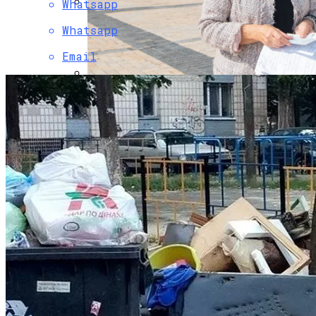
Whatsapp
Коронавирус В США Оказался
Whatsapp
Смертоноснее «испанки» 1918 Года
Email
В «Борисполе» Поселилась Украинка,
Депортированная Из Казахстана
Растущая Концентрация Власти В
Руках Си Цзиньпина: Мир Не Обмануть