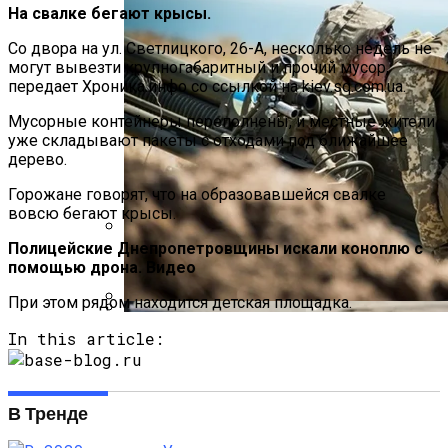
На свалке бегают крысы.
Со двора на ул. Светлицкого, 26-А, несколько недель не
могут вывезти крупногабаритный и прочий мусор,
передает Хроника.инфо со ссылкой на kiev.sq.com.ua.
Мусорные контейнеры переполнены, и местные жители
уже складывают пакеты с отходами под ближайшее
дерево.
Горожане говорят, что на образовавшейся свалке
вовсю бегают крысы.
Полицейские Днепропетровщины искали коноплю с
Международная Реакция На Тарифы
помощью дрона. Видео
Трампа: Что Стоит На Кону
При этом рядом находится детская площадка.
Стало Известно, Сколько Бойцов ВСУ
In this article:
Кризис Безопасности На Гаити:
Погибло С Прошлого Перемирия
Ужасающая Реальность Безнадежной
Обстановки
В Тренде