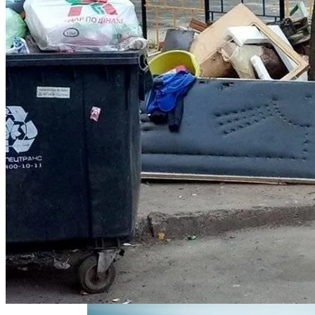
В Днепре Произошло Массовое
Отравление
На Какую Зарплату Могут
Рассчитывать Украинцы За Рубежом:
Советы Для Беженцев
Киевлянам Рассказали О Самых
Вредно, Но Выгодно: В США Запрет На
Интересных Событиях Выходных
Асбест Приняли Только Сейчас