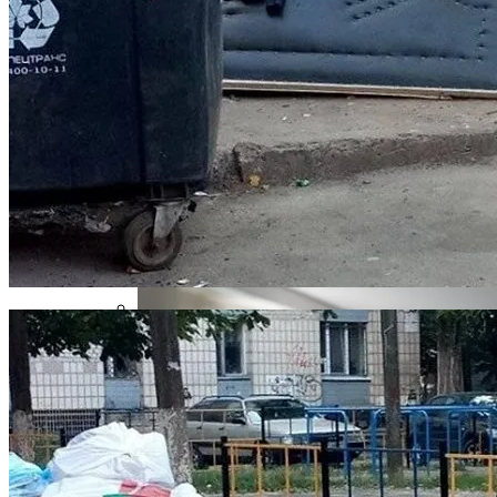
Извержение Вулкана На Юге Исландии:
Чрезвычайное Положение И Эвакуация
В Киеве Ограничили Движение На
Проспекте Палладина
Военные Рельсы Спасут Британскую
Экономику?
Индия Не Будет Спрашивать
Разрешения На Запуск Моделей ИИ