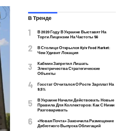
В Тренде
В 2020 Году В Украине Выставят На
Торги Лицензии На Частоты 5G
В Столице Открылся Kyiv Food Market:
Чем Удивит Локация
Кабмин Запретил Лишать
Электричества Стратегические
Объекты
Госстат Отчитался О Росте Зарплат На
9,5%
В Украине Начали Действовать Новые
Правила Для Коллекторов: Как С Ними
Разговаривать
«Новая Почта» Закончила Размещение
Дебютного Выпуска Облигаций