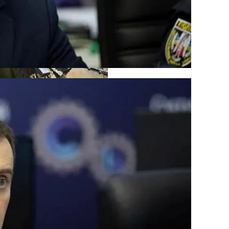
кономику?
Погибло С Прошлого Перемирия
я На Запуск Моделей ИИ