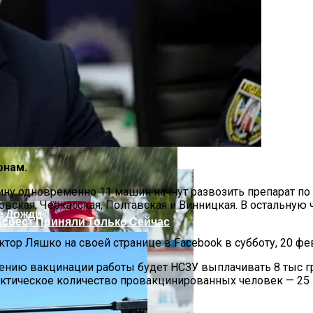
 Украинцы За Рубежом: Советы Для Беженцев
онам.
ину одновременно 11 машин начнут развозить препарат по 
овская, Черкасская, Полтавская и Винницкая. В остальную
е Дожди
Асбест Приняли Только Сейчас
ор Ляшко на своей странице в Facebook в субботу, 20 фе
дению вакцинации работы будет НСЗУ выплачивать 8 тыс 
ктическое количество провакцинированных человек — 25 