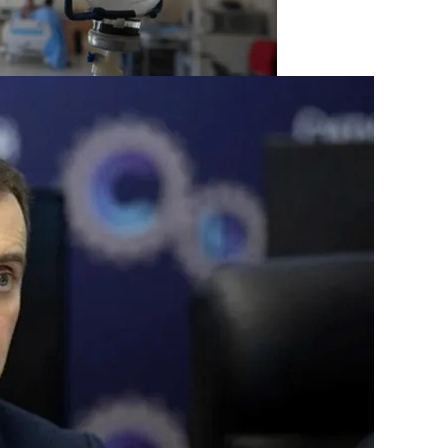
нее «испанки» 1918 Года
ение
 Си Цзиньпина: Мир Не Обмануть
есных Событиях Выходных
 Чрезвычайное Положение И Эвакуация