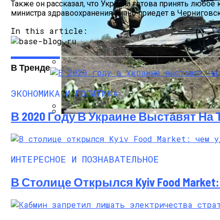
Также он рассказал, что Украина готова принять любое
министра здравоохранения лично приедет в Черниговс
In this article:
В Тренде
Международная Реакция На Тарифы Трам
ЭКОНОМИКА И ПОЛИТИКА
В 2020 Году В Украине Выставят На
В Зоне ООС Ранен Один Украинский Вои
Кризис Безопасности На Гаити: Ужаса
ИНТЕРЕСНОЕ И ПОЗНАВАТЕЛЬНОЕ
В Столице Открылся Kyiv Food Marke