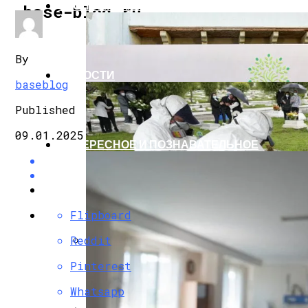
ЭКОНОМИКА И ПОЛИТИКА
base-blog.ru
By
НОВОСТИ
baseblog
Published
09.01.2025
ИНТЕРЕСНОЕ И ПОЗНАВАТЕЛЬНОЕ
Flipboard
Reddit
G7 Договорились Регулировать Искусс
Pinterest
Whatsapp