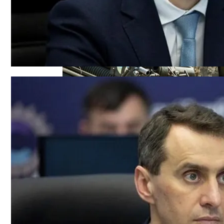
Военные Рельсы Спасут Британскую Э
Стало Известно, Сколько Бойцов ВСУ 
Индия Не Будет Спрашивать Разрешени