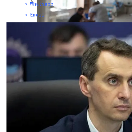
Whatsapp
Коронавирус В США Оказался Смертонос
Email
В Днепре Произошло Массовое Отравл
Растущая Концентрация Власти В Руках
Киевлянам Рассказали О Самых Интер
Извержение Вулкана На Юге Исландии: