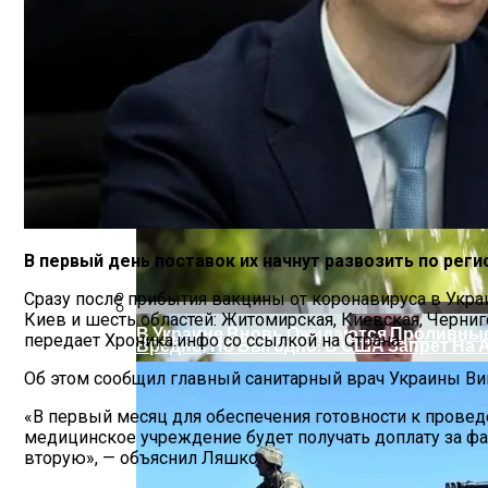
На Какую Зарплату Могут Рассчитывать
В первый день поставок их начнут развозить по реги
Сразу после прибытия вакцины от коронавируса в Укра
Киев и шесть областей: Житомирская, Киевская, Черниг
В Украине Вновь Ожидаются Проливны
передает Хроника.инфо со ссылкой на Страна.
Вредно, Но Выгодно: В США Запрет На 
Об этом сообщил главный санитарный врач Украины Викт
«В первый месяц для обеспечения готовности к прове
медицинское учреждение будет получать доплату за фа
вторую», — объяснил Ляшко.