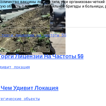
 количество вакцины любого типа, уже организован четкий 
кую область с проверкой мобильной бригады и больницы, 
па: Что Стоит На Кону
 Торги Лицензии На Частоты 5G
н
ющая Реальность Безнадежной Обстановки
t: Чем Удивит Локация