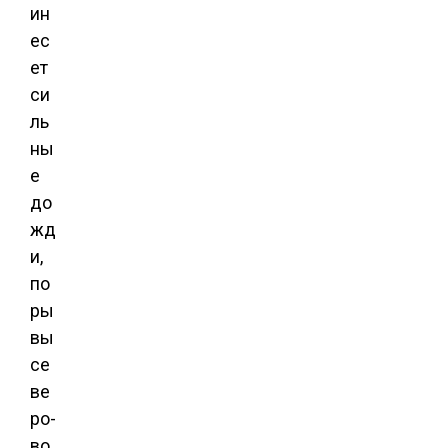
ин
ес
ет
си
ль
ны
е
до
жд
и,
по
ры
вы
се
ве
ро-
во