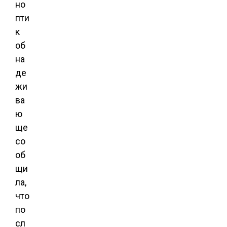
но
пти
к
об
на
де
жи
ва
ю
ще
со
об
щи
ла,
что
по
сл