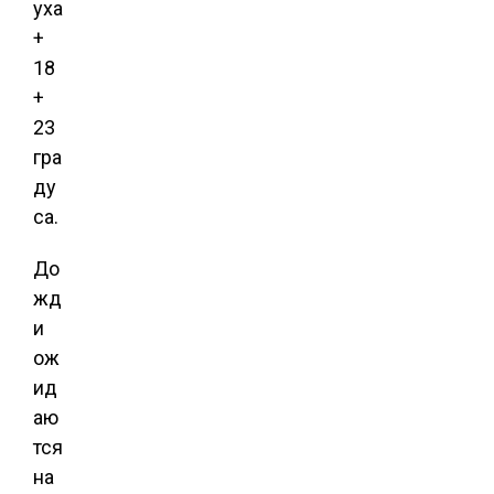
уха
+
18
+
23
гра
ду
са.
До
жд
и
ож
ид
аю
тся
на