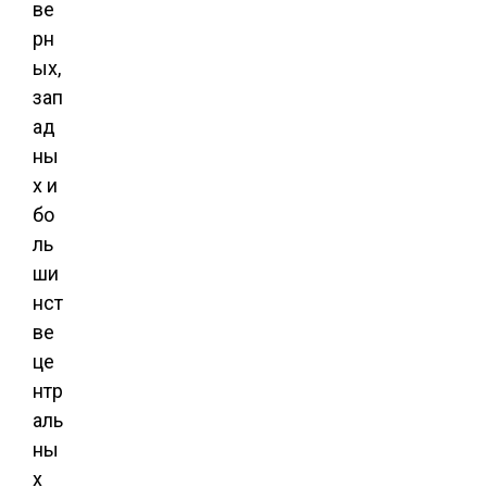
ве
рн
ых,
зап
ад
ны
х и
бо
ль
ши
нст
ве
це
нтр
аль
ны
х