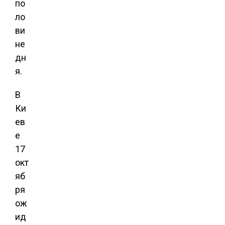
по
ло
ви
не
дн
я.
В
Ки
ев
е
17
окт
яб
ря
ож
ид