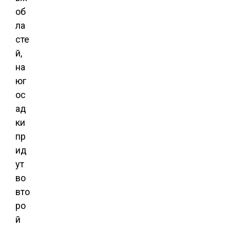
об
ла
сте
й,
на
юг
ос
ад
ки
пр
ид
ут
во
вто
ро
й