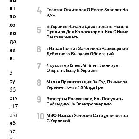
ет
Госстат Отчитался О Росте Зарплат На
9,5%
по
хо
В Украине Начали Действовать Новые
Правила Для Коллекторов: Как С Ними
ло
Разговаривать
да
«Новая Почта» Закончила Размещение
ни
Дебютного Выпуска Облигаций
е.
Лоукостер Ernest Airlines Планирует
Открыть Базу В Украине
В
су
Малая Приватизация За Год Принесла
Украине Почти 1,5 Млрд Грн
бб
оту
Эксперты Рассказали, Как Получить
Субсидию На Электроэнергию
, 17
окт
МВФ Назвал Условие Сотрудничества
С Украиной
яб
ря,