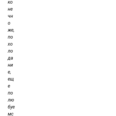
ко
не
чн
о
же,
по
хо
ло
да
ни
е,
ещ
е
по
лю
буе
мс