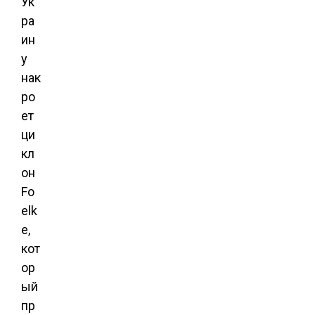
Ук
ра
ин
у
нак
ро
ет
ци
кл
он
Fo
elk
e,
кот
ор
ый
пр