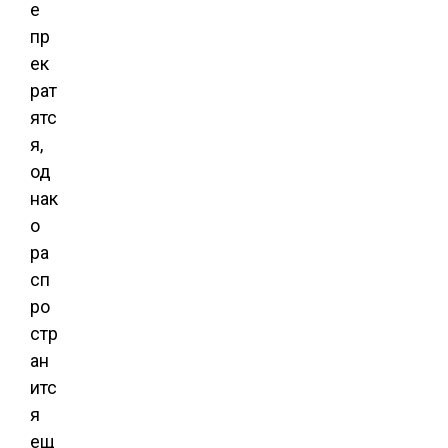
е
пр
ек
рат
ятс
я,
од
нак
о
ра
сп
ро
стр
ан
итс
я
ещ