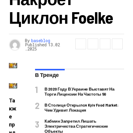
Циклон Foelke
By
baseblog
Published
13.02
.2025
В Тренде
В 2020 Году В Украине Выставят На
Торги Лицензии На Частоты 5G
Та
В Столице Открылся Kyiv Food Market:
кж
Чем Удивит Локация
е
Кабмин Запретил Лишать
пр
Электричества Стратегические
Объекты
ид