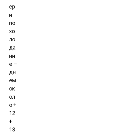
ер
и
по
хо
ло
да
ни
е —
дн
ем
ок
ол
о +
12
+
13