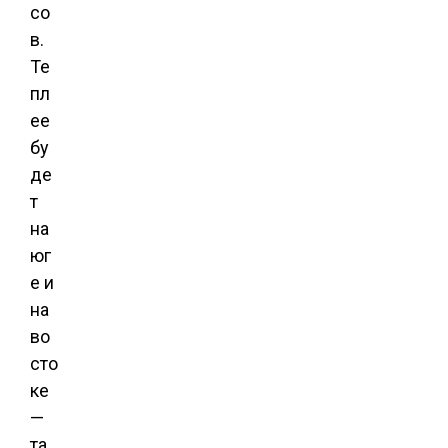
со
в.
Те
пл
ее
бу
де
т
на
юг
е и
на
во
сто
ке
—
та