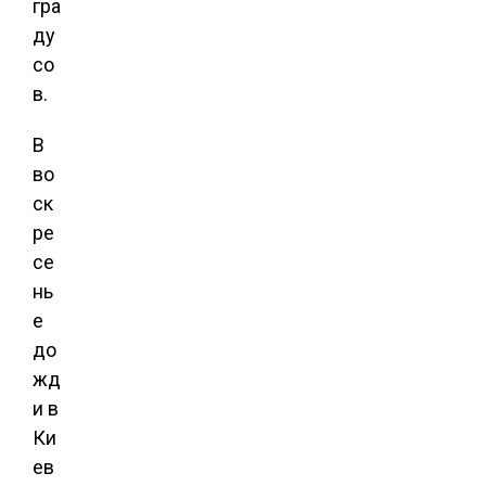
гра
ду
со
в.
В
во
ск
ре
се
нь
е
до
жд
и в
Ки
ев