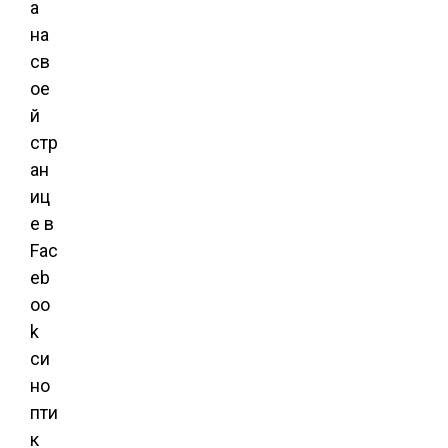
а
на
св
ое
й
стр
ан
иц
е в
Fac
eb
oo
k
си
но
пти
к