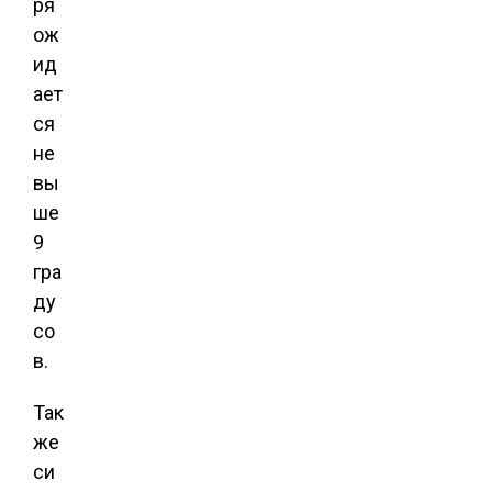
ря
ож
ид
ает
ся
не
вы
ше
9
гра
ду
со
в.
Так
же
си