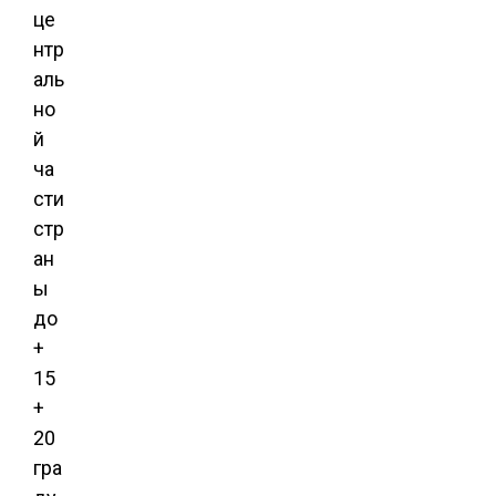
це
нтр
аль
но
й
ча
сти
стр
ан
ы
до
+
15
+
20
гра