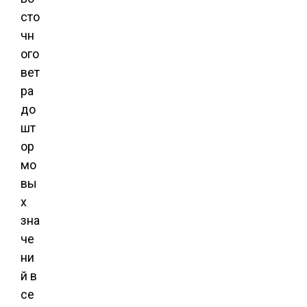
сто
чн
ого
вет
ра
до
шт
ор
мо
вы
х
зна
че
ни
й в
се