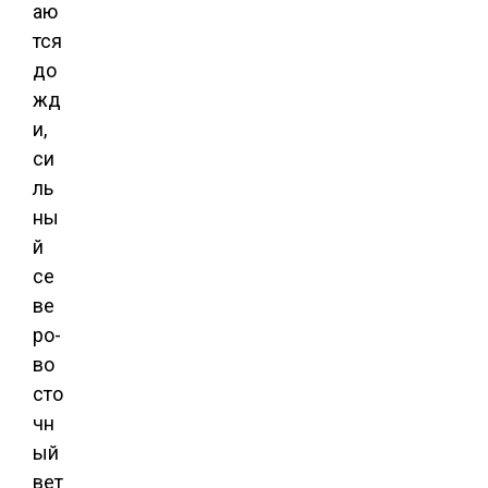
аю
тся
до
жд
и,
си
ль
ны
й
се
ве
ро-
во
сто
чн
ый
вет