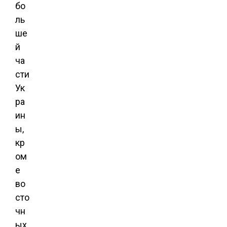
бо
ль
ше
й
ча
сти
Ук
ра
ин
ы,
кр
ом
е
во
сто
чн
ых