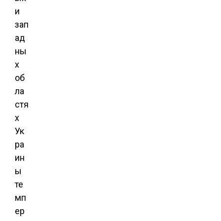
и
зап
ад
ны
х
об
ла
стя
х
Ук
ра
ин
ы
те
мп
ер