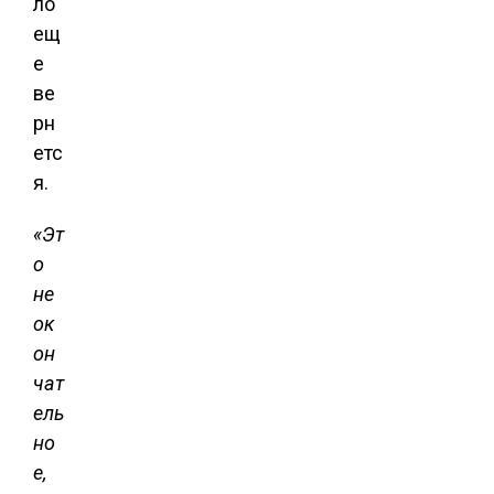
ло
ещ
е
ве
рн
етс
я.
«Эт
о
не
ок
он
чат
ель
но
е,