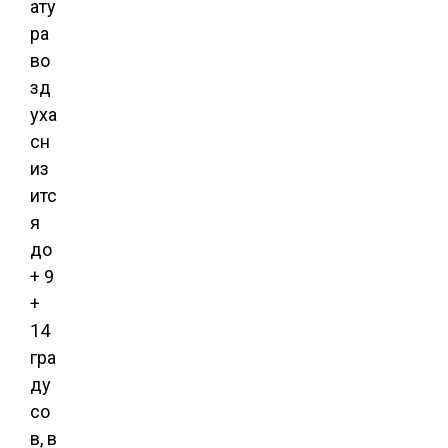
ату
ра
во
зд
уха
сн
из
итс
я
до
+ 9
+
14
гра
ду
со
в, в