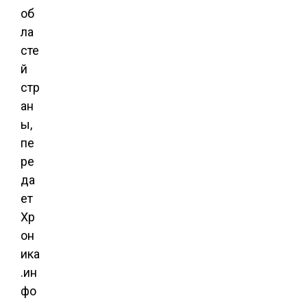
об
ла
сте
й
стр
ан
ы,
пе
ре
да
ет
Хр
он
ика
.ин
фо