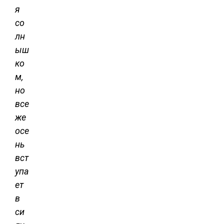
я
со
лн
ыш
ко
м,
но
все
же
осе
нь
вст
упа
ет
в
си