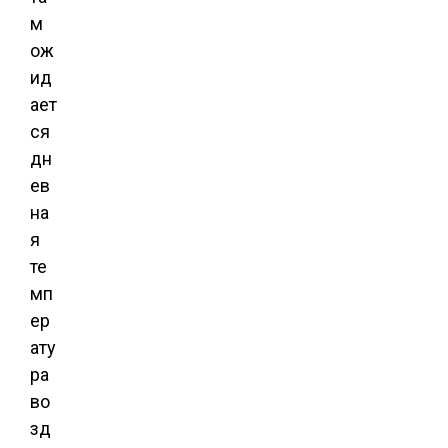
м
ож
ид
ает
ся
дн
ев
на
я
те
мп
ер
ату
ра
во
зд