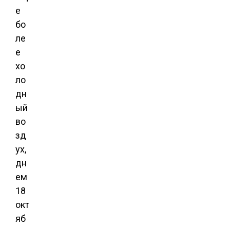
е
бо
ле
е
хо
ло
дн
ый
во
зд
ух,
дн
ем
18
окт
яб