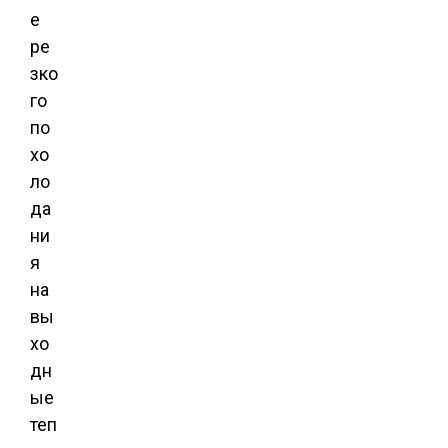
е
ре
зко
го
по
хо
ло
да
ни
я
на
вы
хо
дн
ые
теп