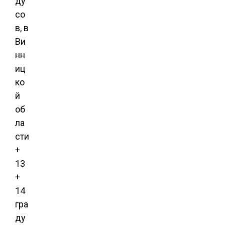
ду
со
в, в
Ви
нн
иц
ко
й
об
ла
сти
+
13
+
14
гра
ду