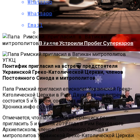
Whatsapp
Коронавирус В США Оказался
Whatsapp
Смертоноснее «испанки» 1918 Года
Email
В Киеве Устроили Пробег Суперкаров
Понтифик пригласил на встречу предстоятеля
Украинской Греко-Католической Церкви, членов
Постоянного Синода и митрополитов.
Папа Римский пригласил епископат Украинской Греко-
Католической Церкви в Рим. Двухдневная встреча
состоится 5 и 6 июля, сообщает интернет-издание
Хроника.инфо со ссылкой на Корреспондент.
Растущая Концентрация Власти В
Руках Си Цзиньпина: Мир Не Обмануть
Отмечается, что Папа Римский Франциск решил
пригласить 5 и 6 июля 2019 года в Рим Верховного
Архиепископа, членов Постоянного Синода и
митрополитов Украинской Греко-Католической Церкви.