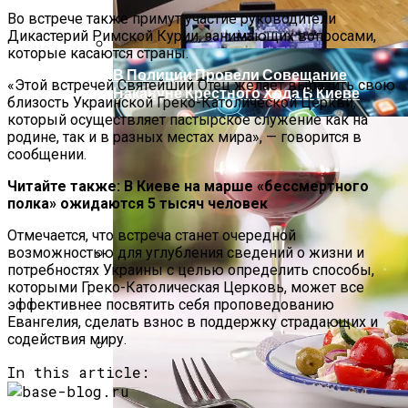
Извержение Вулкана На Юге Исландии:
Во встрече также примут участие руководители
Чрезвычайное Положение И Эвакуация
Дикастерий Римской Курии, занимающих вопросами,
которые касаются страны.
В Полиции Провели Совещание
«Этой встречей Святейший Отец желает выразить свою
Накануне Крестного Хода В Киеве
близость Украинской Греко-Католической Церкви,
который осуществляет пастырское служение как на
родине, так и в разных местах мира», — говорится в
сообщении.
Читайте также: В Киеве на марше «бессмертного
полка» ожидаются 5 тысяч человек
Отмечается, что встреча станет очередной
возможностью для углубления сведений о жизни и
потребностях Украины с целью определить способы,
Военные Рельсы Спасут Британскую
которыми Греко-Католическая Церковь, может все
Экономику?
эффективнее посвятить себя проповедованию
Евангелия, сделать взнос в поддержку страдающих и
содействия миру.
In this article:
Индия Не Будет Спрашивать
Разрешения На Запуск Моделей ИИ