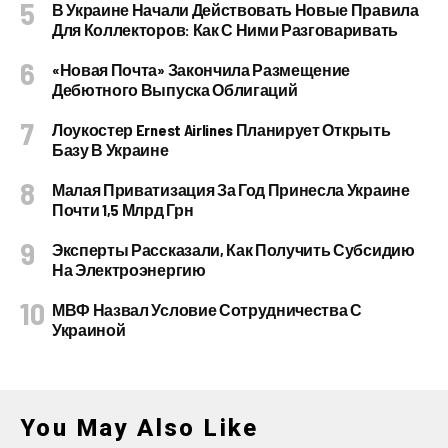
В Украине Начали Действовать Новые Правила
Для Коллекторов: Как С Ними Разговаривать
«Новая Почта» Закончила Размещение
Дебютного Выпуска Облигаций
Лоукостер Ernest Airlines Планирует Открыть
Базу В Украине
Малая Приватизация За Год Принесла Украине
Почти 1,5 Млрд Грн
Эксперты Рассказали, Как Получить Субсидию
На Электроэнергию
МВФ Назвал Условие Сотрудничества С
Украиной
You May Also Like