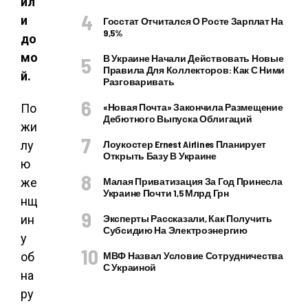
ил
и
Госстат Отчитался О Росте Зарплат На
9,5%
до
мо
В Украине Начали Действовать Новые
Правила Для Коллекторов: Как С Ними
й.
Разговаривать
По
«Новая Почта» Закончила Размещение
Дебютного Выпуска Облигаций
жи
лу
Лоукостер Ernest Airlines Планирует
Открыть Базу В Украине
ю
же
Малая Приватизация За Год Принесла
Украине Почти 1,5 Млрд Грн
нщ
ин
Эксперты Рассказали, Как Получить
Субсидию На Электроэнергию
у
об
МВФ Назвал Условие Сотрудничества
С Украиной
на
ру