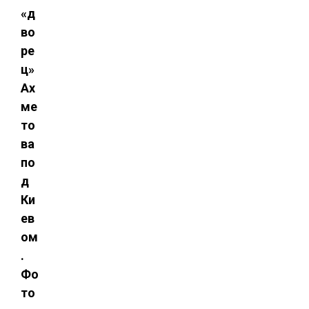
«д
во
ре
ц»
Ах
ме
то
ва
по
д
Ки
ев
ом
.
Фо
то