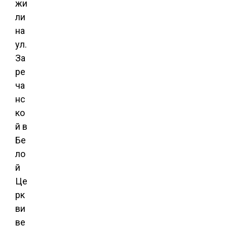
жи
ли
на
ул.
За
ре
ча
нс
ко
й в
Бе
ло
й
Це
рк
ви
ве