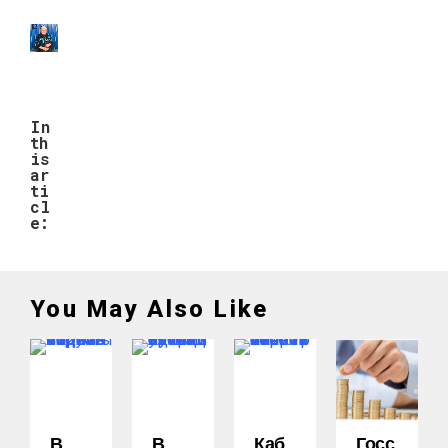
In
th
is
ar
ti
cl
e:
You May Also Like
В
В
Каб
Госс