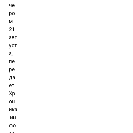
че
ро
м
21
авг
уст
а,
пе
ре
да
ет
Хр
он
ика
.ин
фо