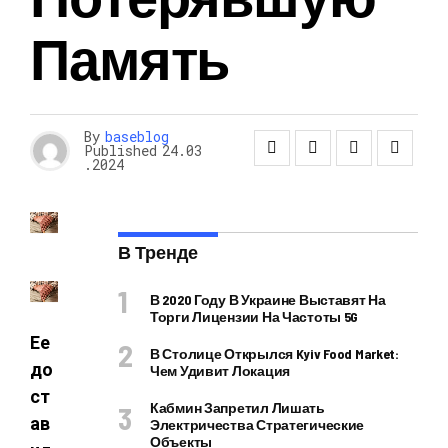
Память
By
baseblog
Published
24.03
.2024
В Тренде
В 2020 Году В Украине Выставят На
Торги Лицензии На Частоты 5G
Ее
В Столице Открылся Kyiv Food Market:
до
Чем Удивит Локация
ст
Кабмин Запретил Лишать
ав
Электричества Стратегические
Объекты