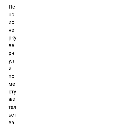
Пе
нс
ио
не
рку
ве
рн
ул
и
по
ме
сту
жи
тел
ьст
ва.