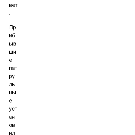
вет
.
Пр
иб
ыв
ши
е
пат
ру
ль
ны
е
уст
ан
ов
ил