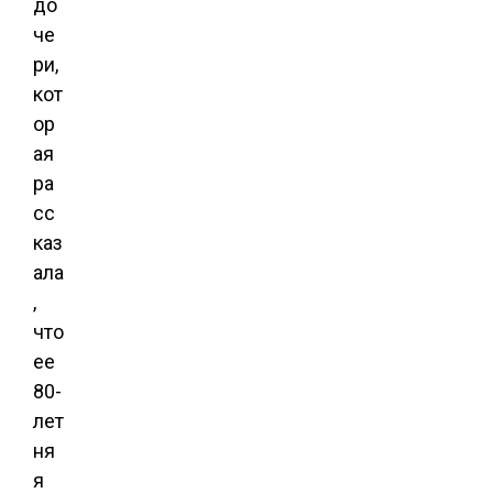
до
че
ри,
кот
ор
ая
ра
сс
каз
ала
,
что
ее
80-
лет
ня
я