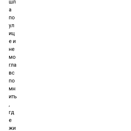
шл
а
по
ул
иц
е и
не
мо
гла
вс
по
мн
ить
,
гд
е
жи