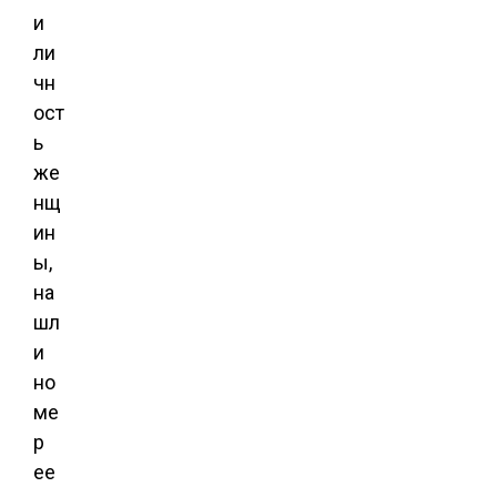
и
ли
чн
ост
ь
же
нщ
ин
ы,
на
шл
и
но
ме
р
ее