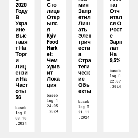
2020
Сто
Мин
Тат
Году
Лице
Запр
Отч
В
Откр
Етил
Итал
Укра
Ылс
Лиш
Ся О
Ине
Я
Ать
Рост
Выс
Kyiv
Элек
Е
Тавя
Food
Трич
Зарп
Т На
Mark
Еств
Лат
Торг
Et:
А
На
И
Чем
Стра
9,5%
Лиц
Удив
Теги
baseb
Ензи
Ит
Ческ
log
И На
Лока
Ие
22.07
Част
Ция
Объ
.2024
Оты
Екты
baseb
5G
log
baseb
24.05
log
baseb
.2024
21.11
log
.2024
08.10
.2024