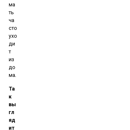
ма
ть
ча
сто
ухо
ди
т
из
до
ма.
Та
к
вы
гл
яд
ит