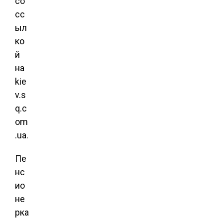
со
сс
ыл
ко
й
на
kie
v.s
q.c
om
.ua.
Пе
нс
ио
не
рка