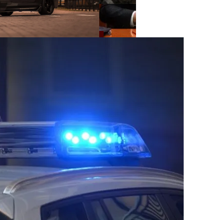
нее «испанки» 1918 Года
 Си Цзиньпина: Мир Не Обмануть
 Чрезвычайное Положение И Эвакуация