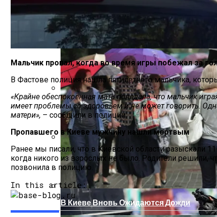
Как Сочетать Вина С Салатами: Делит
Мальчик пропал, когда во время игры побежал за го
В Фастове полиция нашла пятилетнего мальчика, которы
«Крайне обеспокоенная мать поведала, что мальчик играя
На Какую Зарплату Могут Рассчитывать
имеет проблемы со здоровьем и не может говорить. Одн
матери»,
– сообщили в полиции.
Пропавшего в Киеве мужчину нашли мертвым
Ранее мы писали, что в Киевской области разыскали 11-
Вредно, Но Выгодно: В США Запрет На 
когда никого из взрослых не было. Родители решили, ч
позвонила в полицию.
In this article:
В Киеве Вновь Ожидаются Дожди