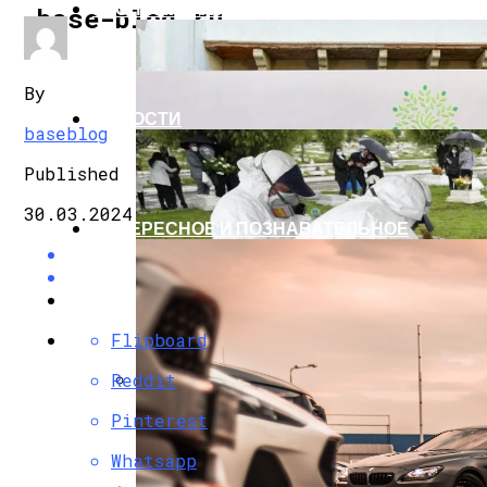
ЭКОНОМИКА И ПОЛИТИКА
base-blog.ru
By
НОВОСТИ
baseblog
Published
30.03.2024
ИНТЕРЕСНОЕ И ПОЗНАВАТЕЛЬНОЕ
Flipboard
Reddit
G7 Договорились Регулировать Искусс
Pinterest
Whatsapp