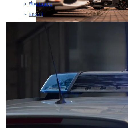
Whatsapp
Коронавирус В США Оказался Смертонос
Email
В Киеве Устроили Пробег Суперкаров
Растущая Концентрация Власти В Руках
Извержение Вулкана На Юге Исландии: