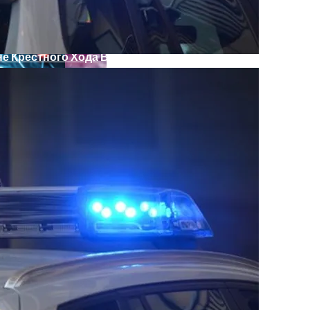
е Крестного Хода В Киеве
кономику?
я На Запуск Моделей ИИ