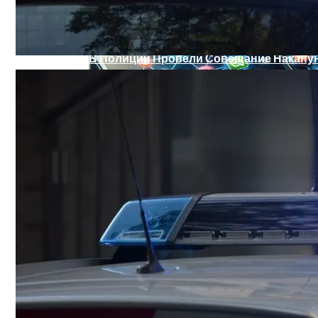
В Полиции Провели Совещание Наканун
Военные Рельсы Спасут Британскую Э
Индия Не Будет Спрашивать Разрешени