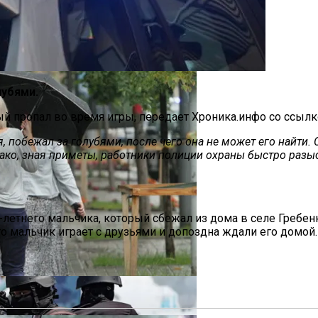
ся Опытом АЛКОМАГ
лубями.
й пропал во время игры, передает Хроника.инфо со ссылко
, побежал за голубями, после чего она не может его найти.
 Украинцы За Рубежом: Советы Для Беженцев
ако, зная приметы, работники полиции охраны быстро разы
летнего мальчика, который сбежал из дома в селе Гребенк
Асбест Приняли Только Сейчас
то мальчик играет с друзьями и допоздна ждали его домой.