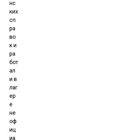
нс
ких
сп
ра
во
к и
ра
бот
ал
и в
лаг
ер
е
не
оф
иц
иа