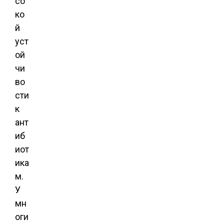
со
ко
й
уст
ой
чи
во
сти
к
ант
иб
иот
ика
м.
У
мн
оги