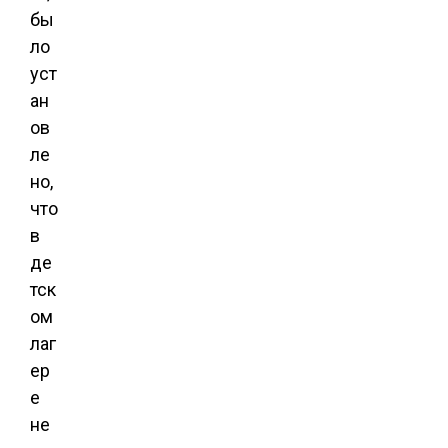
бы
ло
уст
ан
ов
ле
но,
что
в
де
тск
ом
лаг
ер
е
не