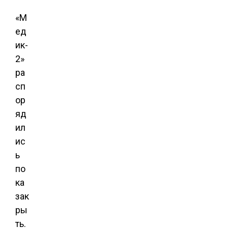
«М
ед
ик-
2»
ра
сп
ор
яд
ил
ис
ь
по
ка
зак
ры
ть.