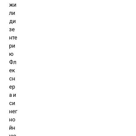
жи
ли
ди
зе
нте
ри
ю
Фл
ек
сн
ер
а и
си
нег
но
йн
ую