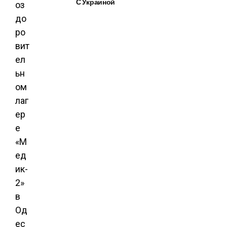
С Украиной
оз
до
ро
вит
ел
ьн
ом
лаг
ер
е
«М
ед
ик-
2»
в
Од
ес