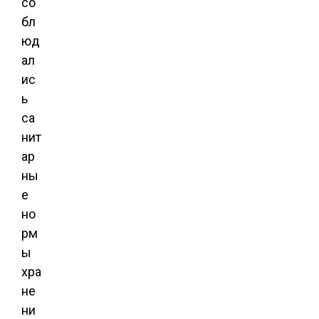
со
бл
юд
ал
ис
ь
са
нит
ар
ны
е
но
рм
ы
хра
не
ни