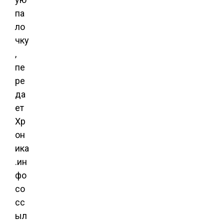
па
ло
чку
,
пе
ре
да
ет
Хр
он
ика
.ин
фо
со
сс
ыл