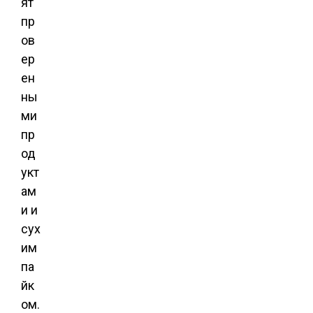
ят
пр
ов
ер
ен
ны
ми
пр
од
укт
ам
и и
сух
им
па
йк
ом.