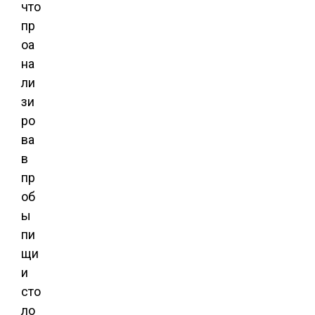
что
пр
оа
на
ли
зи
ро
ва
в
пр
об
ы
пи
щи
и
сто
ло