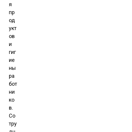
я
пр
од
укт
ов
и
гиг
ие
ны
ра
бот
ни
ко
в.
Со
тру
дн