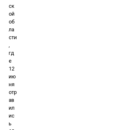
ск
ой
об
ла
сти
,
гд
е
12
ию
ня
отр
ав
ил
ис
ь