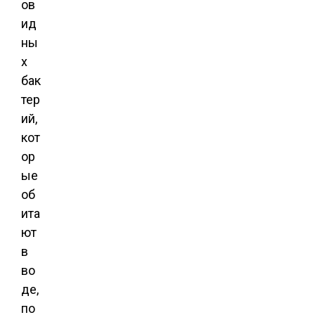
ов
ид
ны
х
бак
тер
ий,
кот
ор
ые
об
ита
ют
в
во
де,
по