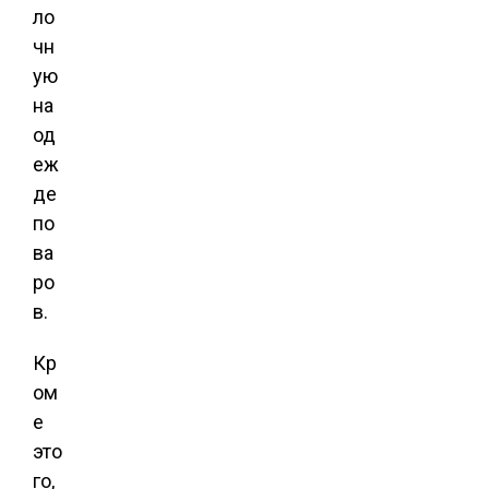
ло
чн
ую
на
од
еж
де
по
ва
ро
в.
Кр
ом
е
это
го,