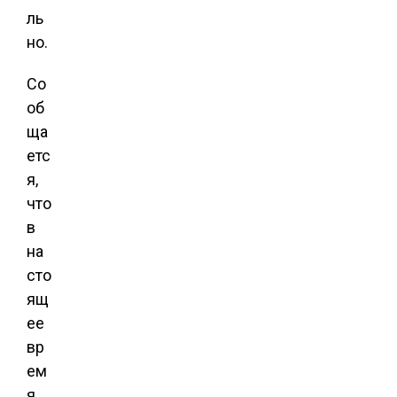
ль
но.
Со
об
ща
етс
я,
что
в
на
сто
ящ
ее
вр
ем
я