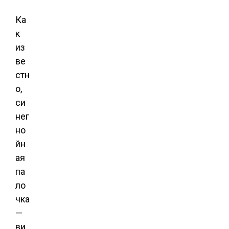
Ка
к
из
ве
стн
о,
си
нег
но
йн
ая
па
ло
чка
—
ви