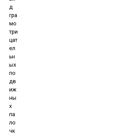
д
гра
мо
три
цат
ел
ьн
ых
по
дв
иж
ны
х
па
ло
чк