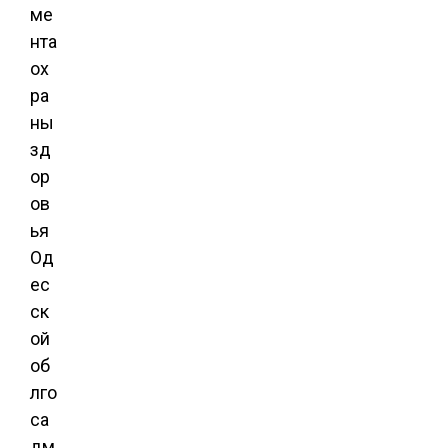
ме
нта
ох
ра
ны
зд
ор
ов
ья
Од
ес
ск
ой
об
лго
са
дм