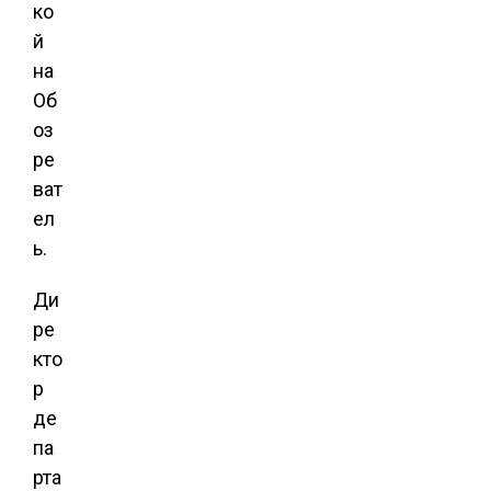
ко
й
на
Об
оз
ре
ват
ел
ь.
Ди
ре
кто
р
де
па
рта