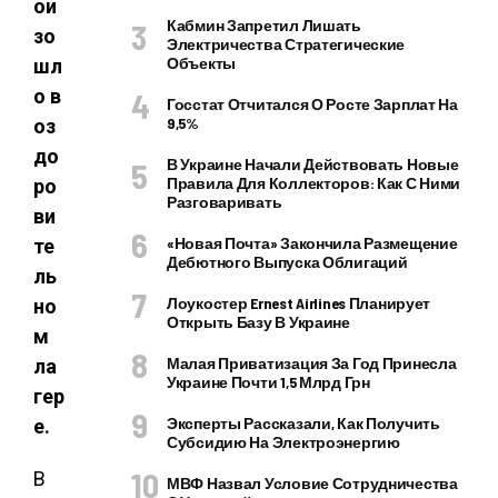
ои
Кабмин Запретил Лишать
зо
Электричества Стратегические
Объекты
шл
о в
Госстат Отчитался О Росте Зарплат На
9,5%
оз
до
В Украине Начали Действовать Новые
Правила Для Коллекторов: Как С Ними
ро
Разговаривать
ви
«Новая Почта» Закончила Размещение
те
Дебютного Выпуска Облигаций
ль
Лоукостер Ernest Airlines Планирует
но
Открыть Базу В Украине
м
Малая Приватизация За Год Принесла
ла
Украине Почти 1,5 Млрд Грн
гер
Эксперты Рассказали, Как Получить
е.
Субсидию На Электроэнергию
В
МВФ Назвал Условие Сотрудничества