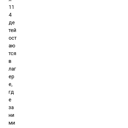
11
4
де
тей
ост
аю
тся
в
лаг
ер
е,
гд
е
за
ни
ми