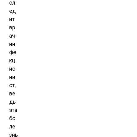
сл
ед
ит
вр
ач-
ин
фе
кц
ио
ни
ст,
ве
дь
эта
бо
ле
знь