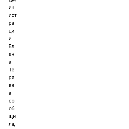
ин
ист
ра
ци
и
Ел
ен
а
Те
ря
ев
а
со
об
щи
ла,