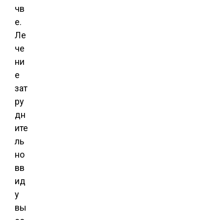
чв
е.
Ле
че
ни
е
зат
ру
дн
ите
ль
но
вв
ид
у
вы