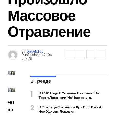
Массовое
Отравление
By
baseblog
Published
12.06
.2026
В Тренде
В 2020 Году В Украине Выставят На
Торги Лицензии На Частоты 5G
ЧП
В Столице Открылся Kyiv Food Market:
пр
Чем Удивит Локация