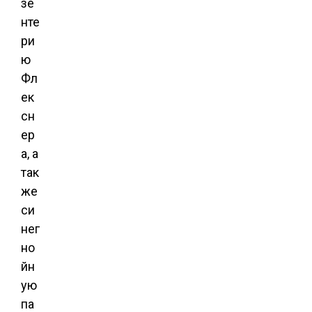
зе
нте
ри
ю
Фл
ек
сн
ер
а, а
так
же
си
нег
но
йн
ую
па