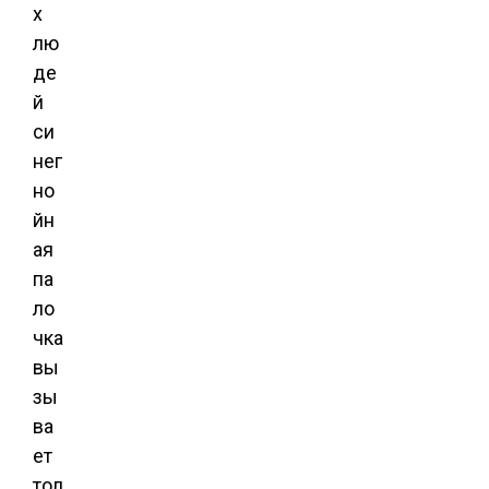
х
лю
де
й
си
нег
но
йн
ая
па
ло
чка
вы
зы
ва
ет
тол