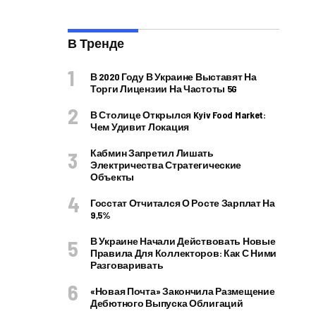
В Тренде
В 2020 Году В Украине Выставят На
Торги Лицензии На Частоты 5G
В Столице Открылся Kyiv Food Market:
Чем Удивит Локация
Кабмин Запретил Лишать
Электричества Стратегические
Объекты
Госстат Отчитался О Росте Зарплат На
9,5%
В Украине Начали Действовать Новые
Правила Для Коллекторов: Как С Ними
Разговаривать
«Новая Почта» Закончила Размещение
Дебютного Выпуска Облигаций