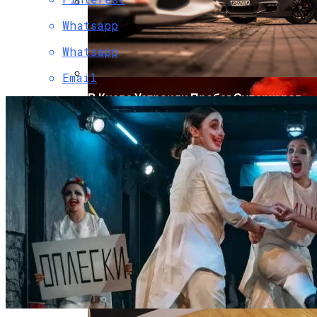
Whatsapp
Коронавирус В США Оказался
Смертоноснее «испанки» 1918 Года
Whatsapp
Email
В Киеве Устроили Пробег Суперкаров
Растущая Концентрация Власти В
Руках Си Цзиньпина: Мир Не Обмануть