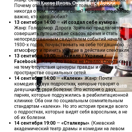
В Киеве Вновь Ожидаются Дожди
Почему отец всегда говорит только о колодце и
никогда о том, любил ли сына? Но разве это сейчас
важно, кто кого любил?
13 сентября 14:00
—
«И создал себе кумира»
.
Жанр: Голодомор. Дорога. Зрителю предлагается
совершить путешествие сквозь время и стать
непосредственным свидетелем событий начала
1930-х годов, почувствовать на себе тогдашнюю
атмосферу и принять участие в действии спектакля.
13 сентября 19:00
—
«Отелло / Украина /
Facebook»
. Жанр: Это вовсе не Отелло. Спектакль
на тему отсутствия цензуры правды и Фейка в
пространстве социальных сетей.
Международная Реакция На Тарифы
14 сентября 14:00
—
«Калеки»
. Жанр: Почти
Трампа: Что Стоит На Кону
комедия о двух подростках, которые говорят о
«Укрзализныця» Разозлила Украинцев
девушках и свои болезни. Это история о двух
Стаканами За Полтора Миллиона
парнях, которые подружились в реабилитационной
Гривен
Кризис Безопасности На Гаити:
клинике. Оба они по социальным сомнительным
стандартам «калеки». Но это история прежде всего
Ужасающая Реальность Безнадежной
о подростках, которые видят себя взрослыми, а не
Обстановки
об их болезни.
14 сентября 19:00
—
«Сталкеры»
. (Киевский
академический театр драмы и комедии на левом