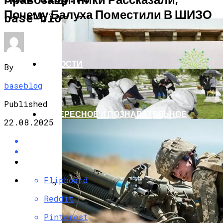
Почему Балуха Поместили В ШИЗО
ЭКОНОМИКА И ПОЛИТИКА
base-blog.ru
НОВОСТИ
By
baseblog
Published
ИНТЕРЕСНОЕ И ПОЗНАВАТЕЛЬНОЕ
22.08.2025
Flipboard
Reddit
G7 Договорились Регулировать
Искусственный Интеллект
Pinterest