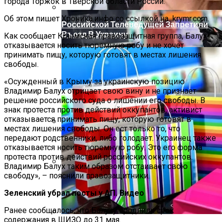
города Торжок в Тверской области России.
Об этом пишет Хроника.инфо со ссылкой на krymr.com.
Российской Телеведущей Запретили
Въезд В Украину
Как сообщает Крымская правозащитная группа, Балух
отказывается носить тюремную робу и не хочет
принимать пищу, которую готовят в местах лишения
свободы.
«Осужденный в Крыму за украинскую позицию
Владимир Балух отрицает свою вину и не признает
решение российского суда о лишении его свободы. В
знак протеста против действий оккупантов, активист
отказывается принимать пищу, которую готовят в
местах лишения свободы. Он ест только то, что
передают родственники, либо голодает. Украинец также
Международная Реакция На Тарифы
отказывается носить тюремную робу. Это его форма
Трампа: Что Стоит На Кону
протеста против действий российских оккупантов.
Владимир Балух таким образом отстаивает свою
свободу», – пояснили правозащитники.
Кризис Безопасности На Гаити:
Ужасающая Реальность Безнадежной
Зеленский убрал посты у АП. Видео
Обстановки
Ранее сообщалось, что Балуху продлили срок
содержания в ШИЗО до 31 мая.