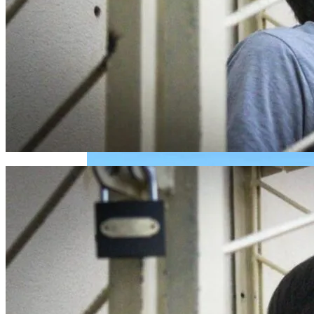
Извержение Вулкана На Юге Исландии:
Чрезвычайное Положение И Эвакуация
В Украине Вновь Ожидаются
Проливные Дожди
Военные Рельсы Спасут Британскую
Экономику?
Индия Не Будет Спрашивать