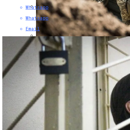
Whatsapp
Коронавирус В США Оказался
Whatsapp
Смертоноснее «испанки» 1918 Года
Email
Стало Известно, Сколько Бойцов ВСУ
Погибло С Прошлого Перемирия
Растущая Концентрация Власти В
Руках Си Цзиньпина: Мир Не Обмануть