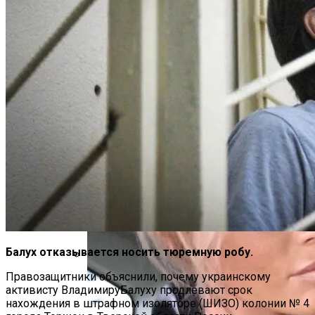
Разрешения На Запуск Моделей ИИ
В Зоне ООС Ранен Один Украинский
Воин
На Какую Зарплату Могут
Рассчитывать Украинцы За Рубежом:
Советы Для Беженцев
Балух отказывается носить тюремную робу.
Правозащитники объяснили, почему украинскому
Вредно, Но Выгодно: В США Запрет На
активисту ВладимируБалуху
продлевают срок
Асбест Приняли Только Сейчас
нахождения в штрафном изоляторе (ШИЗО) колонии № 4