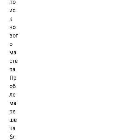
по
ис
к
но
вог
о
ма
сте
ра.
Пр
об
ле
ма
ре
ше
на
бл