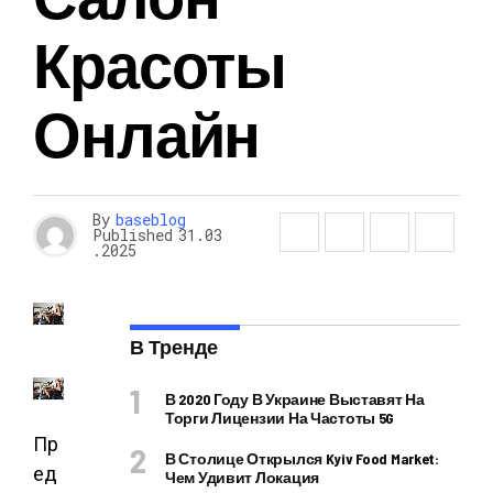
Красоты
Онлайн
By
baseblog
Published
31.03
.2025
В Тренде
В 2020 Году В Украине Выставят На
Торги Лицензии На Частоты 5G
Пр
В Столице Открылся Kyiv Food Market:
ед
Чем Удивит Локация