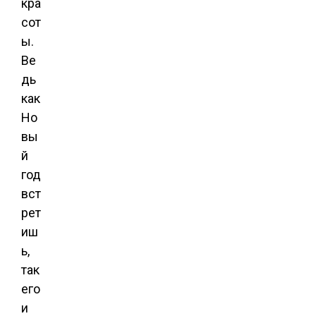
кра
сот
ы.
Ве
дь
как
Но
вы
й
год
вст
рет
иш
ь,
так
его
и