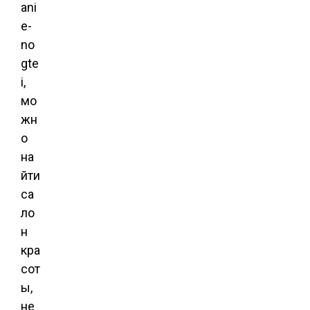
ani
e-
no
gte
i,
мо
жн
о
на
йти
са
ло
н
кра
сот
ы,
не