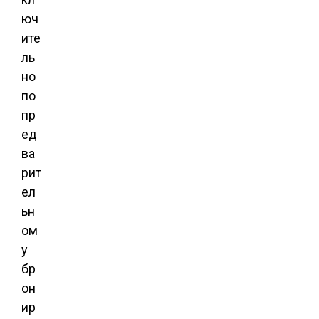
юч
ите
ль
но
по
пр
ед
ва
рит
ел
ьн
ом
у
бр
он
ир