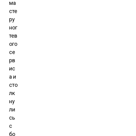
ма
сте
ру
ног
тев
ого
се
рв
ис
а и
сто
лк
ну
ли
сь
с
бо