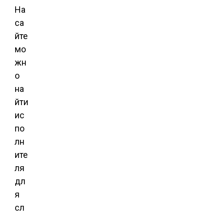
На
са
йте
мо
жн
о
на
йти
ис
по
лн
ите
ля
дл
я
сл