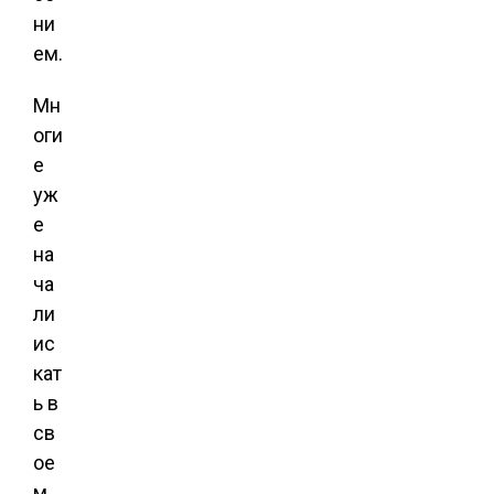
ни
ем.
Мн
оги
е
уж
е
на
ча
ли
ис
кат
ь в
св
ое
м