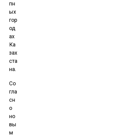
пн
ых
гор
од
ах
Ка
зах
ста
на.
Со
гла
сн
о
но
вы
м