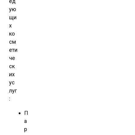
ед
ую
щи
х
ко
см
ети
че
ск
их
ус
луг
:
П
а
р