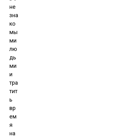
не
зна
ко
мы
ми
лю
дь
ми
и
тра
тит
ь
вр
ем
я
на