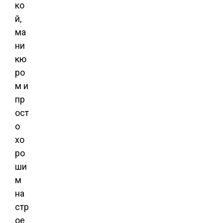
ко
й,
ма
ни
кю
ро
м и
пр
ост
о
хо
ро
ши
м
на
стр
ое