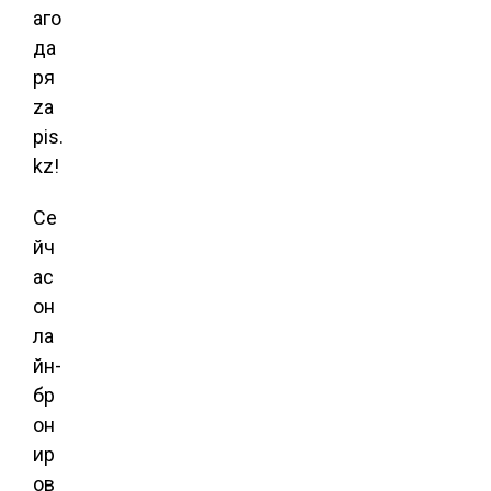
аго
да
ря
za
pis.
kz!
Се
йч
ас
он
ла
йн-
бр
он
ир
ов