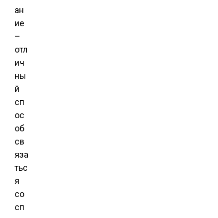
ан
ие
–
отл
ич
ны
й
сп
ос
об
св
яза
тьс
я
со
сп