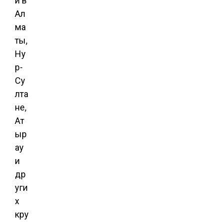
й в
Ал
ма
ты,
Ну
р-
Су
лта
не,
Ат
ыр
ау
и
др
уги
х
кру