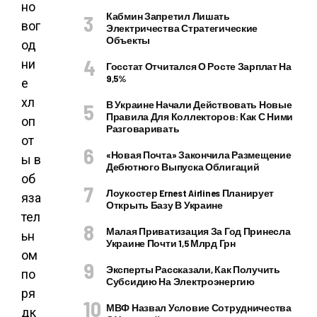
но
Кабмин Запретил Лишать
вог
Электричества Стратегические
Объекты
од
ни
Госстат Отчитался О Росте Зарплат На
9,5%
е
хл
В Украине Начали Действовать Новые
Правила Для Коллекторов: Как С Ними
оп
Разговаривать
от
«Новая Почта» Закончила Размещение
ы в
Дебютного Выпуска Облигаций
об
Лоукостер Ernest Airlines Планирует
яза
Открыть Базу В Украине
тел
Малая Приватизация За Год Принесла
ьн
Украине Почти 1,5 Млрд Грн
ом
Эксперты Рассказали, Как Получить
по
Субсидию На Электроэнергию
ря
МВФ Назвал Условие Сотрудничества
дк