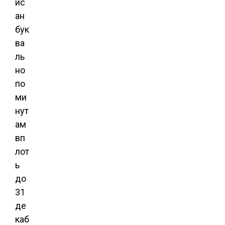
ис
ан
бук
ва
ль
но
по
ми
нут
ам
вп
лот
ь
до
31
де
каб