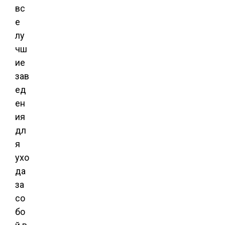
вс
е
лу
чш
ие
зав
ед
ен
ия
дл
я
ухо
да
за
со
бо