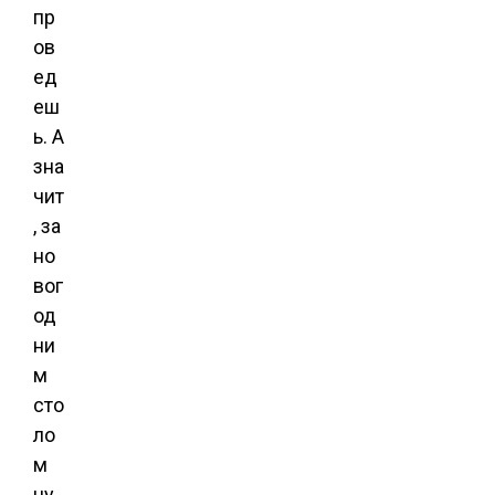
пр
ов
ед
еш
ь. А
зна
чит
, за
но
вог
од
ни
м
сто
ло
м
ну