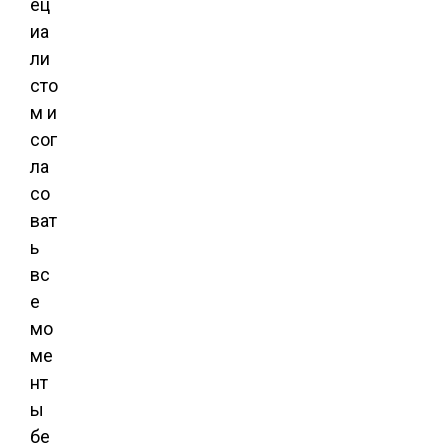
ец
иа
ли
сто
м и
сог
ла
со
ват
ь
вс
е
мо
ме
нт
ы
бе