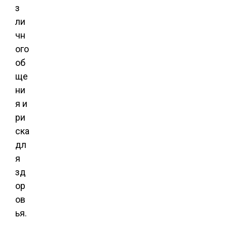
з
ли
чн
ого
об
ще
ни
я и
ри
ска
дл
я
зд
ор
ов
ья.