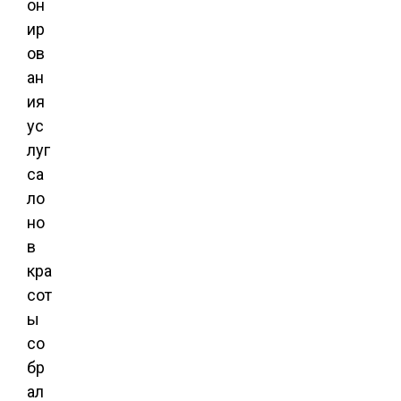
он
ир
ов
ан
ия
ус
луг
са
ло
но
в
кра
сот
ы
со
бр
ал