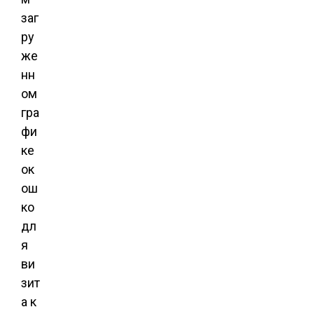
заг
ру
же
нн
ом
гра
фи
ке
ок
ош
ко
дл
я
ви
зит
а к