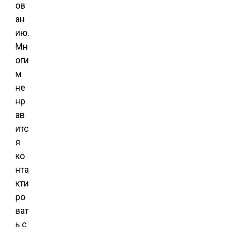
ов
ан
ию.
Мн
оги
м
не
нр
ав
итс
я
ко
нта
кти
ро
ват
ь с