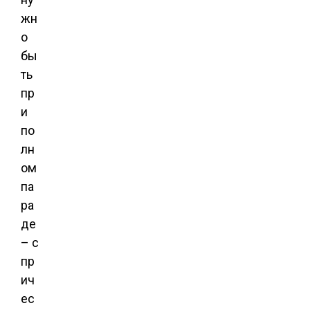
жн
о
бы
ть
пр
и
по
лн
ом
па
ра
де
– с
пр
ич
ес