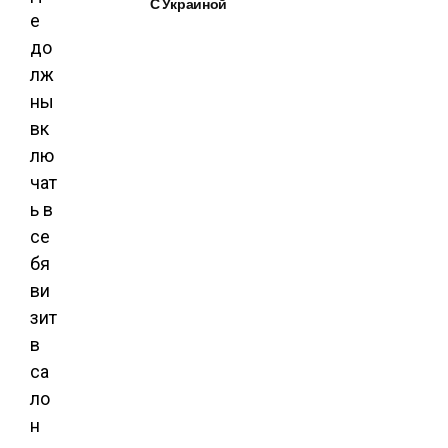
С Украиной
е
до
лж
ны
вк
лю
чат
ь в
се
бя
ви
зит
в
са
ло
н