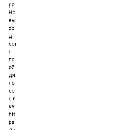
ря.
Но
вы
хо
д
ест
ь:
пр
ой
дя
по
сс
ыл
ке
htt
ps:
//z