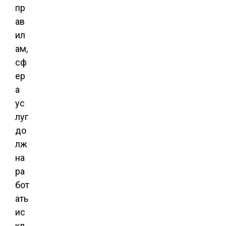
пр
ав
ил
ам,
сф
ер
а
ус
луг
до
лж
на
ра
бот
ать
ис
кл