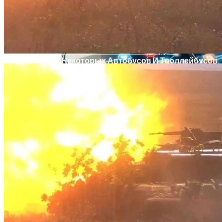
Извержение Вулкана На Юге Исландии:
Чрезвычайное Положение И Эвакуация
В Киеве Изменили Маршруты
Некоторых Автобусов И Троллейбусов
Военные Рельсы Спасут Британскую
Экономику?
Индия Не Будет Спрашивать
Разрешения На Запуск Моделей ИИ