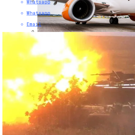
Whatsapp
Коронавирус В США Оказался
Whatsapp
Смертоноснее «испанки» 1918 Года
Email
SkyUp Запустит Новые Рейсы По
Украине
Растущая Концентрация Власти В
Руках Си Цзиньпина: Мир Не Обмануть