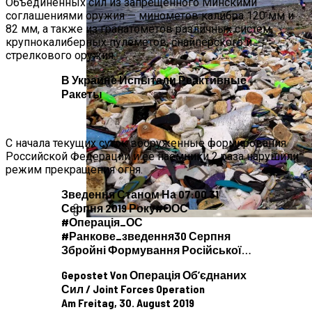
Объединенных сил из запрещенного Минскими
соглашениями оружия — минометов калибра 120 мм и
82 мм, а также из гранатометов различных систем,
крупнокалиберных пулеметов, снайперского и
стрелкового оружия.
В Украине Испытали Реактивные
Ракеты
С начала текущих суток вооруженные формирования
Российской Федерации и ее наемники 2 раза нарушили
режим прекращения огня.
Международная Реакция На Тарифы
Зведення Станом На 07:00 31
Трампа: Что Стоит На Кону
Серпня 2019 Року#ООС
#операція_ОС
В Киеве Появится Арт-Объект В Виде
#ранкове_зведення30 Серпня
Кризис Безопасности На Гаити:
«Мусорного Человека»
Збройні Формування Російської…
Ужасающая Реальность Безнадежной
Обстановки
Gepostet Von Операція Об’єднаних
Сил / Joint Forces Operation
Am Freitag, 30. August 2019