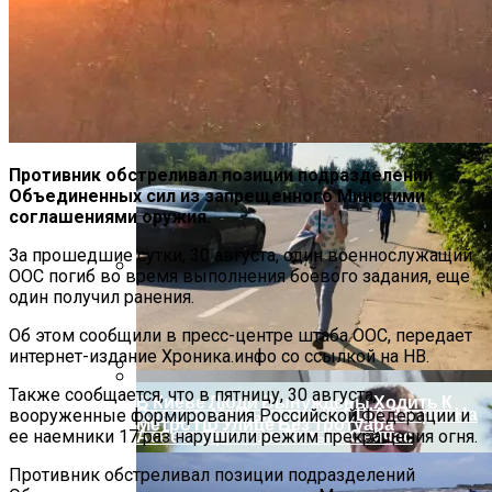
В Столичном Парке Отличился Герой-
Парковки
Противник обстреливал позиции подразделений
Объединенных сил из запрещенного Минскими
соглашениями оружия.
За прошедшие сутки, 30 августа, один военнослужащий
ООС погиб во время выполнения боевого задания, еще
один получил ранения.
На Какую Зарплату Могут
Рассчитывать Украинцы За Рубежом:
Об этом сообщили в пресс-центре штаба ООС, передает
Советы Для Беженцев
интернет-издание Хроника.инфо со ссылкой на НВ.
Также сообщается, что в пятницу, 30 августа,
В Киеве Люди Вынуждены Ходить К
Вредно, Но Выгодно: В США Запрет На
вооруженные формирования Российской Федерации и
Метро По Улице Без Тротуара
Асбест Приняли Только Сейчас
ее наемники 17 раз нарушили режим прекращения огня.
Противник обстреливал позиции подразделений