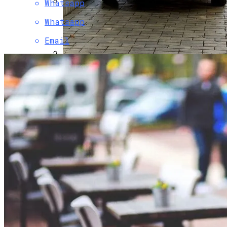
Whatsapp
Коронавирус В США Оказался
Whatsapp
Смертоноснее «испанки» 1918 Года
Email
В Столичном Парке Отличился Герой-
Парковки
Растущая Концентрация Власти В
Руках Си Цзиньпина: Мир Не Обмануть
В Киеве Люди Вынуждены Ходить К