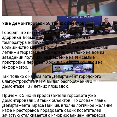
Уже демонтировали 58 таких объектов.
Говорят, что питаться на свежем воздухе полезно для
здоровья. Возможно, именно поэтому, когда
температура воздуха прогревается достаточно,
большинство кафе и ресторанов обзаводится своими
летними террасами. К сожалению, далеко не все из
заведений получили разрешение на эти самые
пристройки, передает Хроника.инфо со ссылкой на
Информатор.
Международная Реакция На Тарифы
Трампа: Что Стоит На Кону
Так, только с начала лета Департамент городского
В Полиции Провели Совещание
благоустройства КГГА выдал распоряжения о
Накануне Крестного Хода В Киеве
демонтаже 137 летних площадок.
Кризис Безопасности На Гаити:
Ужасающая Реальность Безнадежной
Причем к 5 июня представители горсовета уже
Обстановки
демонтировали 58 таких объектов. По словам главы
Департамента Тараса Панчия, вполне логичное желание
кафе и ресторанов порадовать своих посетителей
зачастую сталкивается с игнорированием интересов