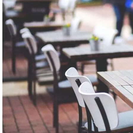
На Какую Зарплату Могут
Рассчитывать Украинцы За Рубежом:
Советы Для Беженцев
В Киеве Устроили Пробег Суперкаров
Вредно, Но Выгодно: В США Запрет На
Асбест Приняли Только Сейчас