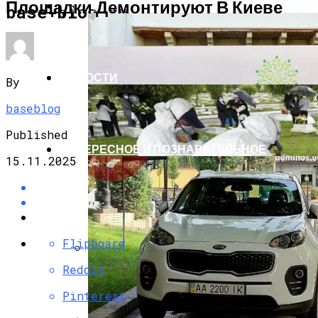
Площадки Демонтируют В Киеве
ЭКОНОМИКА И ПОЛИТИКА
base-blog.ru
НОВОСТИ
By
baseblog
Published
ИНТЕРЕСНОЕ И ПОЗНАВАТЕЛЬНОЕ
15.11.2025
Flipboard
Reddit
G7 Договорились Регулировать
Искусственный Интеллект
Pinterest