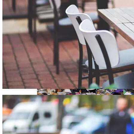
Извержение Вулкана На Юге Исландии:
Метро По Улице Без Тротуара
Чрезвычайное Положение И Эвакуация
Военные Рельсы Спасут Британскую
Экономику?
В Киеве Появится Арт-Объект В Виде
Индия Не Будет Спрашивать
«Мусорного Человека»
Разрешения На Запуск Моделей ИИ