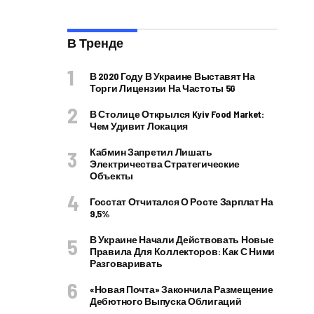
В Тренде
В 2020 Году В Украине Выставят На
Торги Лицензии На Частоты 5G
В Столице Открылся Kyiv Food Market:
Чем Удивит Локация
Кабмин Запретил Лишать
Электричества Стратегические
Объекты
Госстат Отчитался О Росте Зарплат На
9,5%
В Украине Начали Действовать Новые
Правила Для Коллекторов: Как С Ними
Разговаривать
«Новая Почта» Закончила Размещение
Дебютного Выпуска Облигаций