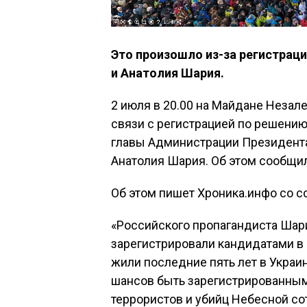
Это произошло из-за регистрац
и Анатолия Шария.
2 июля в 20.00 на Майдане Незал
связи с регистрацией по решени
главы Администрации Президента
Анатолия Шария. Об этом сообщил
Об этом пишет Хроника.инфо со с
«Российского пропагандиста Шар
зарегистрировали кандидатами в 
жили последние пять лет в Украи
шансов быть зарегистрированным
террористов и убийц Небесной сот