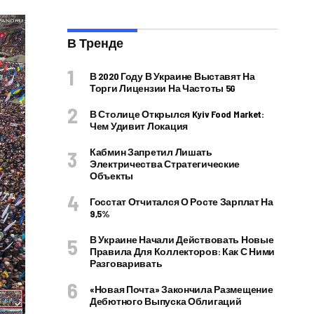
В Тренде
В 2020 Году В Украине Выставят На
Торги Лицензии На Частоты 5G
В Столице Открылся Kyiv Food Market:
Чем Удивит Локация
Кабмин Запретил Лишать
Электричества Стратегические
Объекты
Госстат Отчитался О Росте Зарплат На
9,5%
В Украине Начали Действовать Новые
Правила Для Коллекторов: Как С Ними
Разговаривать
«Новая Почта» Закончила Размещение
Дебютного Выпуска Облигаций