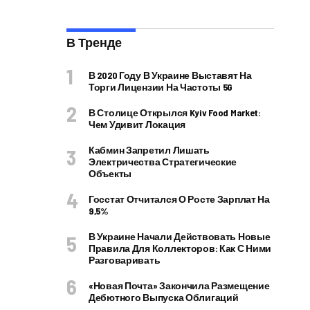
В Тренде
В 2020 Году В Украине Выставят На
Торги Лицензии На Частоты 5G
В Столице Открылся Kyiv Food Market:
Чем Удивит Локация
Кабмин Запретил Лишать
Электричества Стратегические
Объекты
Госстат Отчитался О Росте Зарплат На
9,5%
В Украине Начали Действовать Новые
Правила Для Коллекторов: Как С Ними
Разговаривать
«Новая Почта» Закончила Размещение
Дебютного Выпуска Облигаций