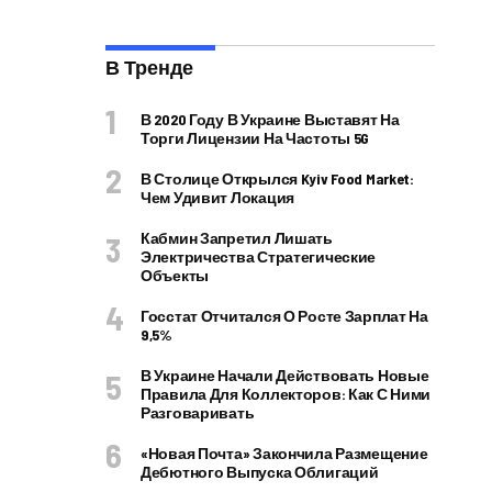
В Тренде
В 2020 Году В Украине Выставят На
Торги Лицензии На Частоты 5G
В Столице Открылся Kyiv Food Market:
Чем Удивит Локация
Кабмин Запретил Лишать
Электричества Стратегические
Объекты
Госстат Отчитался О Росте Зарплат На
9,5%
В Украине Начали Действовать Новые
Правила Для Коллекторов: Как С Ними
Разговаривать
«Новая Почта» Закончила Размещение
Дебютного Выпуска Облигаций