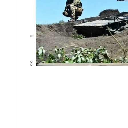
Международная Реакция На Тарифы Трам
В Зоне ООС Ранен Один Украинский Вои
Кризис Безопасности На Гаити: Ужаса