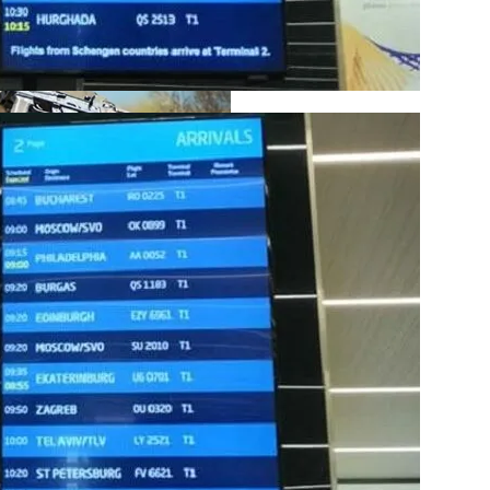
кономику?
Погибло С Прошлого Перемирия
я На Запуск Моделей ИИ