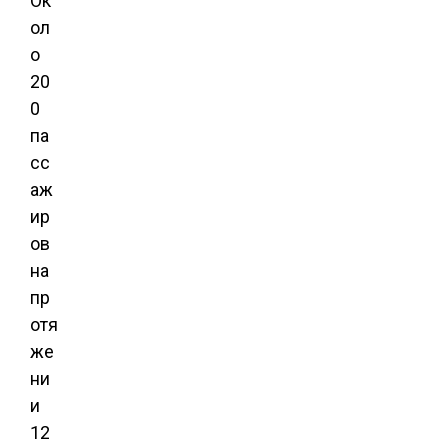
Ок
ол
о
20
0
па
сс
аж
ир
ов
на
пр
отя
же
ни
и
12