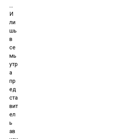
…
И
ли
шь
в
се
мь
утр
а
пр
ед
ста
вит
ел
ь
ав