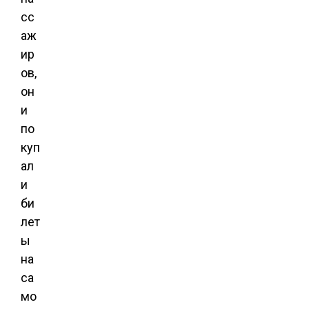
сс
аж
ир
ов,
он
и
по
куп
ал
и
би
лет
ы
на
са
мо