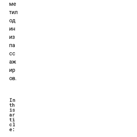
ме
тил
од
ин
из
па
сс
аж
ир
ов.
In
th
is
ar
ti
cl
e: