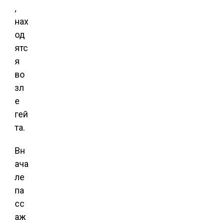
,
нах
од
ятс
я
во
зл
е
гей
та.
Вн
ача
ле
па
сс
аж