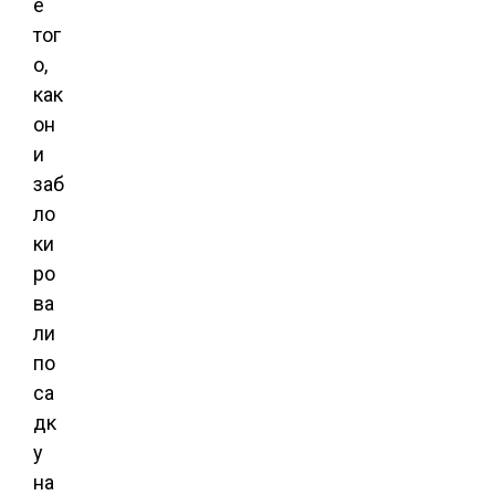
е
тог
о,
как
он
и
заб
ло
ки
ро
ва
ли
по
са
дк
у
на