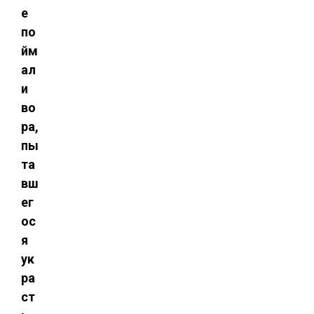
е
по
йм
ал
и
во
ра,
пы
та
вш
ег
ос
я
ук
ра
ст