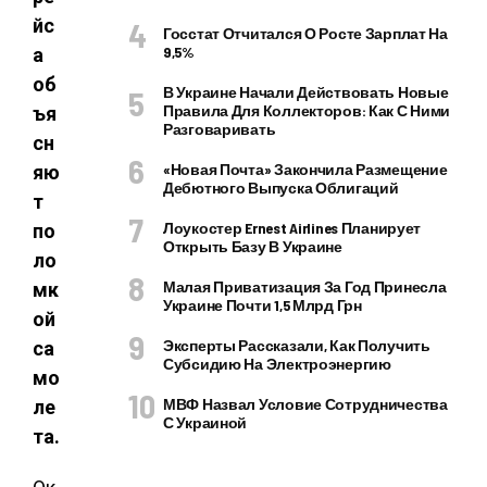
йс
Госстат Отчитался О Росте Зарплат На
9,5%
а
об
В Украине Начали Действовать Новые
Правила Для Коллекторов: Как С Ними
ъя
Разговаривать
сн
«Новая Почта» Закончила Размещение
яю
Дебютного Выпуска Облигаций
т
Лоукостер Ernest Airlines Планирует
по
Открыть Базу В Украине
ло
Малая Приватизация За Год Принесла
мк
Украине Почти 1,5 Млрд Грн
ой
Эксперты Рассказали, Как Получить
са
Субсидию На Электроэнергию
мо
МВФ Назвал Условие Сотрудничества
ле
С Украиной
та.