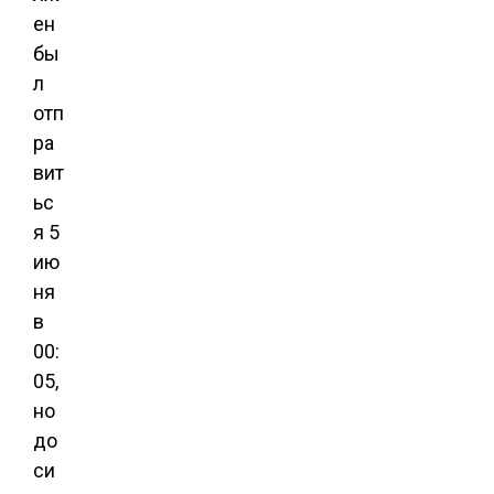
ен
бы
л
отп
ра
вит
ьс
я 5
ию
ня
в
00:
05,
но
до
си