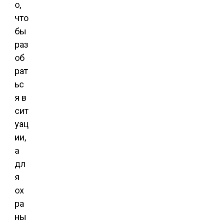
о,
что
бы
раз
об
рат
ьс
я в
сит
уац
ии,
а
дл
я
ох
ра
ны