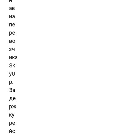
ав
иа
пе
ре
во
зч
ика
Sk
yU
p.
За
де
рж
ку
ре
йс