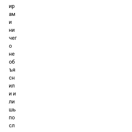
ир
ам
и
ни
чег
о
не
об
ъя
сн
ил
и и
ли
шь
по
сл