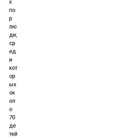
х
по
р
лю
ди,
ср
ед
и
кот
ор
ых
ок
ол
о
70
де
тей