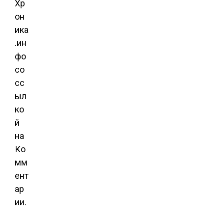
Хр
он
ика
.ин
фо
со
сс
ыл
ко
й
на
Ко
мм
ент
ар
ии.