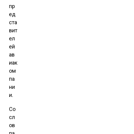
пр
ед
ста
вит
ел
ей
ав
иак
ом
па
ни
и.
Со
сл
ов
па