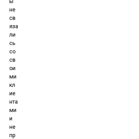
ы
не
св
яза
ли
сь
со
св
ои
ми
кл
ие
нта
ми
и
не
пр