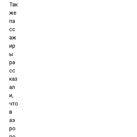
Так
же
па
сс
аж
ир
ы
ра
сс
каз
ал
и,
что
в
аэ
ро
по