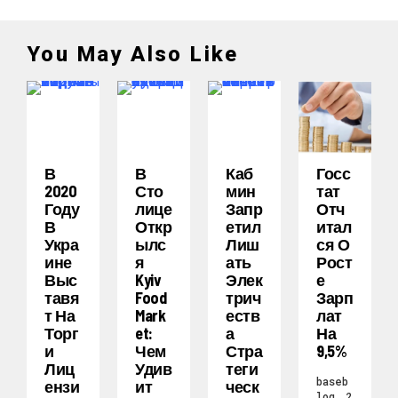
You May Also Like
В
В
Каб
Госс
2020
Сто
Мин
Тат
Году
Лице
Запр
Отч
В
Откр
Етил
Итал
Укра
Ылс
Лиш
Ся О
Ине
Я
Ать
Рост
Выс
Kyiv
Элек
Е
Тавя
Food
Трич
Зарп
Т На
Mark
Еств
Лат
Торг
Et:
А
На
И
Чем
Стра
9,5%
Лиц
Удив
Теги
baseb
Ензи
Ит
Ческ
log
2