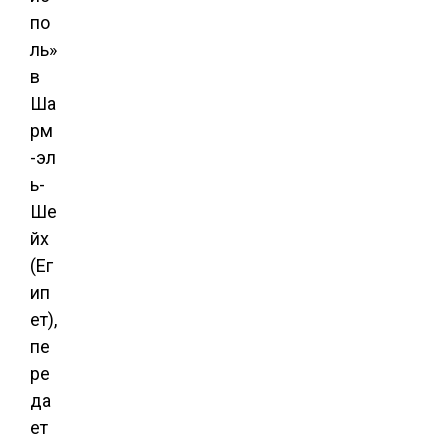
по
ль»
в
Ша
рм
-эл
ь-
Ше
йх
(Ег
ип
ет),
пе
ре
да
ет