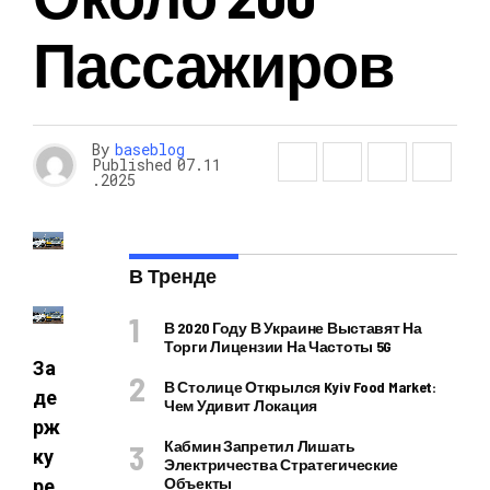
Пассажиров
By
baseblog
Published
07.11
.2025
В Тренде
В 2020 Году В Украине Выставят На
Торги Лицензии На Частоты 5G
За
В Столице Открылся Kyiv Food Market:
де
Чем Удивит Локация
рж
Кабмин Запретил Лишать
ку
Электричества Стратегические
Объекты
ре