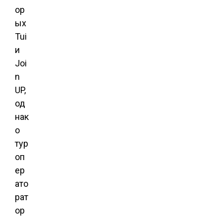
ор
ых
Tui
и
Joi
n
UP,
од
нак
о
тур
оп
ер
ато
рат
ор