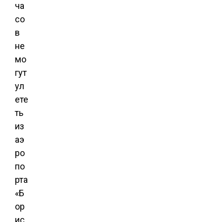
ча
со
в
не
мо
гут
ул
ете
ть
из
аэ
ро
по
рта
«Б
ор
ис