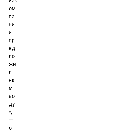
иак
ом
па
ни
и
пр
ед
ло
жи
л
на
м
во
ду
»,
—
от