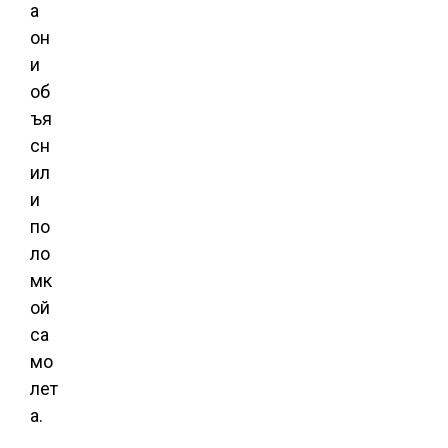
а
он
и
об
ъя
сн
ил
и
по
ло
мк
ой
са
мо
лет
а.