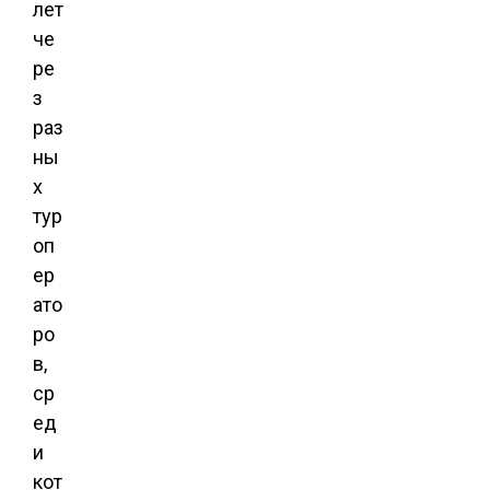
лет
че
ре
з
раз
ны
х
тур
оп
ер
ато
ро
в,
ср
ед
и
кот