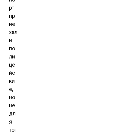
рт
пр
ие
хал
и
по
ли
це
йс
ки
е,
но
не
дл
я
тог