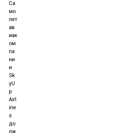
Са
мо
лет
ав
иак
ом
па
ни
и
Sk
yU
p
Airl
ine
s
до
лж