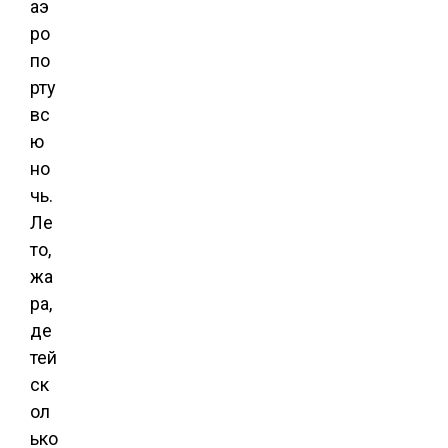
аэ
ро
по
рту
вс
ю
но
чь.
Ле
то,
жа
ра,
де
тей
ск
ол
ько