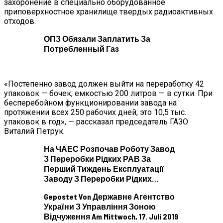
захоронение в специально оборудованное
приповерхностное хранилище твердых радиоактивных
отходов.
ОПЗ Обязали Заплатить За
Потребленный Газ
«Постепенно завод должен выйти на переработку 42
упаковок — бочек, емкостью 200 литров — в сутки. При
бесперебойном функционировании завода на
протяжении всех 250 рабочих дней, это 10,5 тыс.
упаковок в год», — рассказал председатель ГАЗО
Виталий Петрук.
На ЧАЕС Розпочав Роботу Завод
З Переробки Рідких РАВ За
Перший Тиждень Експлуатації
Заводу З Переробки Рідких…
Gepostet Von Державне Агентство
України З Управління Зоною
Відчуження Am Mittwoch, 17. Juli 2019