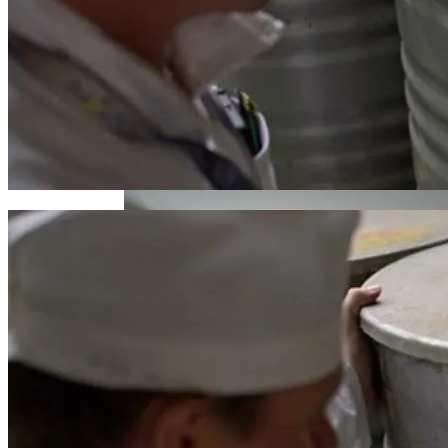
Извержение Вулкана На Юге Исландии:
Чрезвычайное Положение И Эвакуация
В Киеве Ограничили Движение На
Проспекте Палладина
Военные Рельсы Спасут Британскую
Экономику?
Индия Не Будет Спрашивать
Разрешения На Запуск Моделей ИИ