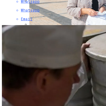
Whatsapp
Коронавирус В США Оказался
Whatsapp
Смертоноснее «испанки» 1918 Года
Email
В «Борисполе» Поселилась Украинка,
Депортированная Из Казахстана
Растущая Концентрация Власти В
Руках Си Цзиньпина: Мир Не Обмануть