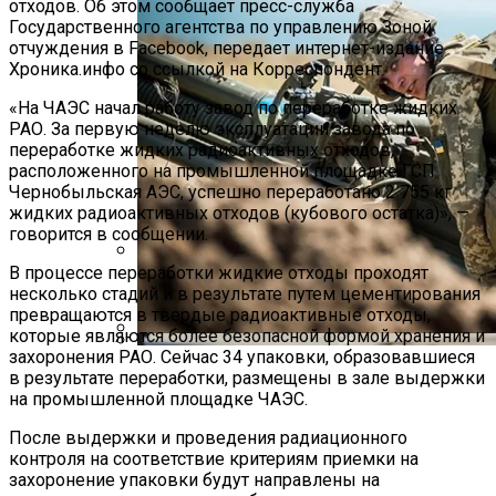
отходов. Об этом сообщает пресс-служба
Государственного агентства по управлению Зоной
отчуждения в Facebook, передает интернет-издание
Хроника.инфо со ссылкой на Корреспондент.
«На ЧАЭС начал работу завод по переработке жидких
РАО. За первую неделю эксплуатации завода по
переработке жидких радиоактивных отходов,
расположенного на промышленной площадке ГСП
Чернобыльская АЭС, успешно переработано 2 755 кг
жидких радиоактивных отходов (кубового остатка)», —
говорится в сообщении.
В процессе переработки жидкие отходы проходят
Международная Реакция На Тарифы
несколько стадий и в результате путем цементирования
Трампа: Что Стоит На Кону
превращаются в твердые радиоактивные отходы,
которые являются более безопасной формой хранения и
захоронения РАО. Сейчас 34 упаковки, образовавшиеся
Стало Известно, Сколько Бойцов ВСУ
Кризис Безопасности На Гаити:
в результате переработки, размещены в зале выдержки
Погибло С Прошлого Перемирия
на промышленной площадке ЧАЭС.
Ужасающая Реальность Безнадежной
Обстановки
После выдержки и проведения радиационного
контроля на соответствие критериям приемки на
захоронение упаковки будут направлены на