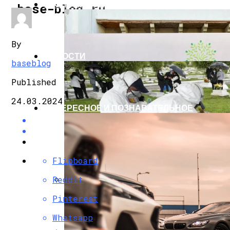
ЭКОНОМИКА И ПОЛИТИКА
base-blog.ru
By
НОВОСТИ
baseblog
Published
24.03.2024
ИНТЕРЕСНОЕ И ПОЗНАВАТЕЛЬНОЕ
Flipboard
Reddit
G7 Договорились Регулировать Искусс
Pinterest
Whatsapp