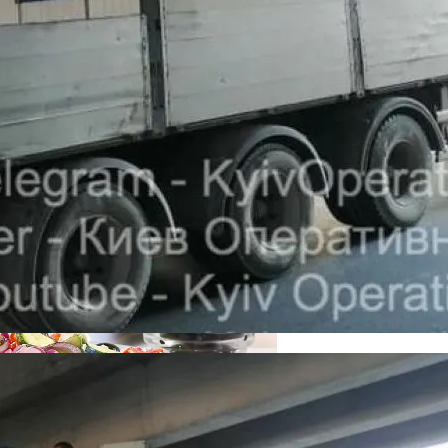
е Крестного Хода В Киеве
кономику?
я На Запуск Моделей ИИ