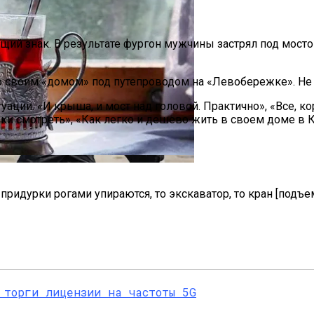
ий знак. В результате фургон мужчины застрял под мосто
со своим «домом» под путепроводом на «Левобережке». Не 
и: «И крыша, и мост над головой. Практично», «Все, корни
па: Что Стоит На Кону
аки смотреть», «Как легко и дешево жить в своем доме в К
таканами За Полтора Миллиона Гривен
ющая Реальность Безнадежной Обстановки
придурки рогами упираются, то экскаватор, то кран [подъе