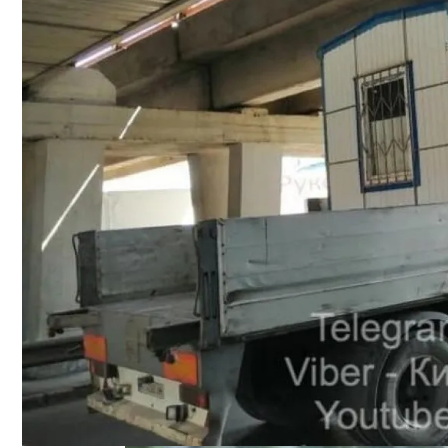
Как Сочетать Вина С Салатами: Делит
На Какую Зарплату Могут Рассчитывать
Вредно, Но Выгодно: В США Запрет На 
В Киеве Вновь Ожидаются Дожди