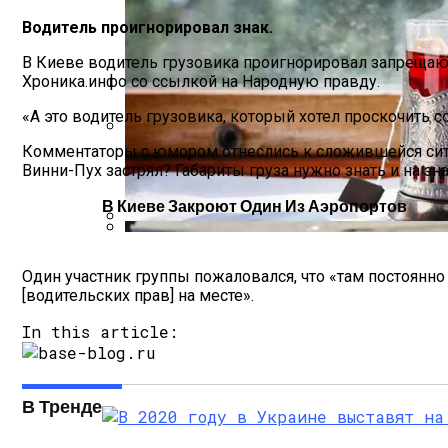
Водитель проигнорировал знак.
В Киеве водитель грузовика проигнорировал запрещающ
Хроника.инфо со ссылкой на Народную правду.
«А это водитель грузовика, который хотел проскочить 
Комментаторы с юмором отнеслись к сложившейся ситуаци
Международная Реакция На Тарифы Трам
Винни-Пух застрял? Габариты груза нужно знать и на зн
В Киеве Закроют Один Из Аэропортов
«Укрзализныця» Разозлила Украинцев С
Кризис Безопасности На Гаити: Ужаса
Один участник группы пожаловался, что «там постоянно 
[водительских прав] на месте».
In this article:
В Тренде