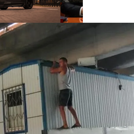
нее «испанки» 1918 Года
 Си Цзиньпина: Мир Не Обмануть
 Чрезвычайное Положение И Эвакуация