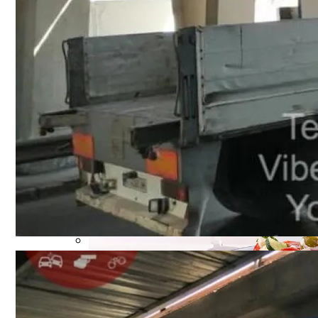
В Полиции Провели Совещание Наканун
Военные Рельсы Спасут Британскую Э
Индия Не Будет Спрашивать Разрешени