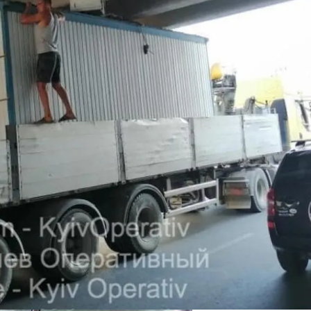
ся Опытом АЛКОМАГ
 Украинцы За Рубежом: Советы Для Беженцев
Асбест Приняли Только Сейчас