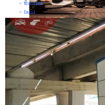
Whatsapp
Коронавирус В США Оказался Смертонос
Email
В Киеве Устроили Пробег Суперкаров
Растущая Концентрация Власти В Руках
Извержение Вулкана На Юге Исландии: