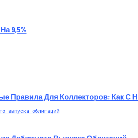
На 9,5%
ые Правила Для Коллекторов: Как С 
ние Дебютного Выпуска Облигаций