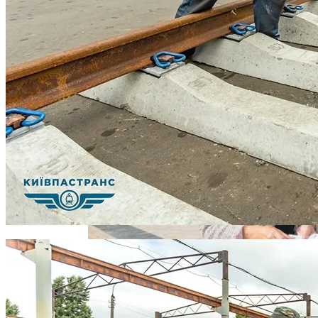
Стаканами За Полтора Миллиона
Извержение Вулкана На Юге Исландии:
Гривен
Чрезвычайное Положение И Эвакуация
Военные Рельсы Спасут Британскую
Экономику?
В «Борисполе» Поселилась Украинка,
Индия Не Будет Спрашивать
Депортированная Из Казахстана