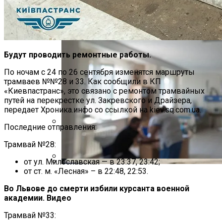
Будут проводить ремонтные работы.
По ночам с 24 по 26 сентября изменятся маршруты
трамваев №№28 и 33. Как сообщили в КП
«Киевпастранс», это связано с ремонтом трамвайных
путей на перекрестке ул. Закревского и Драйзера,
передает Хроника.инфо со ссылкой на kiev.sq.com.ua.
Последние отправления:
Международная Реакция На Тарифы
Трамвай №28:
Трампа: Что Стоит На Кону
от ул. Милославская — в 23:37, 23:42;
от ст. м. «Лесная» – в 22:48, 22:53.
В Днепре Произошло Массовое
Кризис Безопасности На Гаити:
Отравление
Ужасающая Реальность Безнадежной
Во Львове до смерти избили курсанта военной
академии. Видео
Обстановки
Трамвай №33: