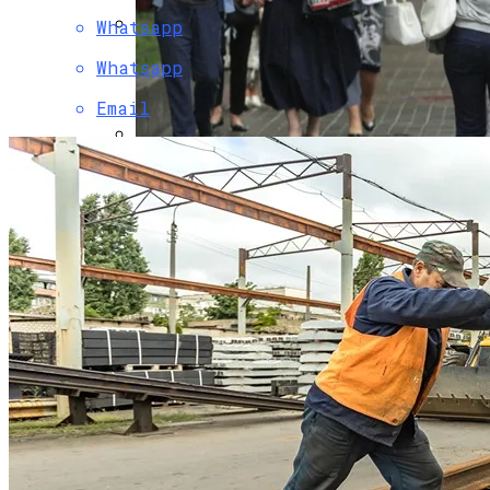
Whatsapp
Коронавирус В США Оказался
Whatsapp
Смертоноснее «испанки» 1918 Года
Email
В Киеве Вновь Ожидаются Дожди
Растущая Концентрация Власти В
Руках Си Цзиньпина: Мир Не Обмануть
«Укрзализныця» Разозлила Украинцев