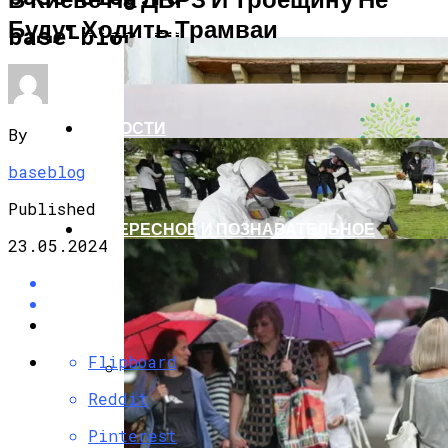
Будут Ходить Трамваи
ЭКОНОМИКА И ПОЛИТИКА
base-blog.ru
НОВОСТИ
By
baseblog
Published
ИНТЕРЕСНОЕ И ПОЗНАВАТЕЛЬНОЕ
23.05.2024
Flipboard
Reddit
G7 Договорились Регулировать
Искусственный Интеллект
Pinterest