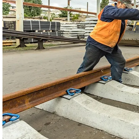
Разрешения На Запуск Моделей ИИ
На Какую Зарплату Могут
Рассчитывать Украинцы За Рубежом:
Советы Для Беженцев
В Киеве Ограничили Движение На
Вредно, Но Выгодно: В США Запрет На
Проспекте Палладина
Асбест Приняли Только Сейчас