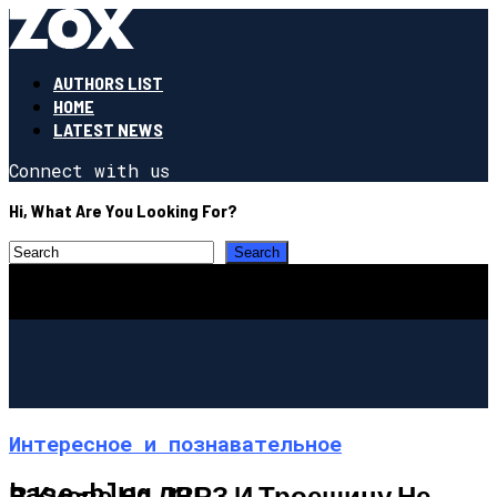
AUTHORS LIST
HOME
LATEST NEWS
Connect with us
Hi, What Are You Looking For?
Интересное и познавательное
base-blog.ru
В Киеве На ДВРЗ И Троещину Не