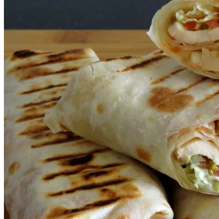
В Зоне ООС Ранен Один Украинский
Воин
На Какую Зарплату Могут
Рассчитывать Украинцы За Рубежом:
Советы Для Беженцев
Вредно, Но Выгодно: В США Запрет На
Асбест Приняли Только Сейчас