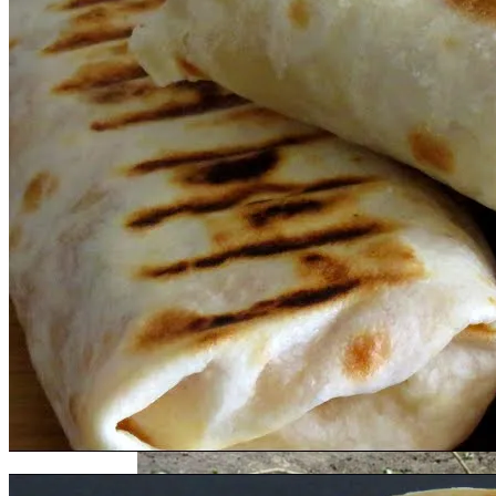
Извержение Вулкана На Юге Исландии:
Чрезвычайное Положение И Эвакуация
В Украине Вновь Ожидаются
Проливные Дожди
Военные Рельсы Спасут Британскую
Экономику?
Индия Не Будет Спрашивать
Разрешения На Запуск Моделей ИИ