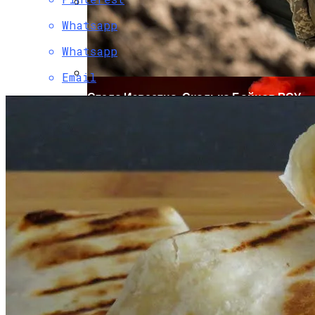
Whatsapp
Коронавирус В США Оказался
Смертоноснее «испанки» 1918 Года
Whatsapp
Email
Стало Известно, Сколько Бойцов ВСУ
Погибло С Прошлого Перемирия
Растущая Концентрация Власти В
Руках Си Цзиньпина: Мир Не Обмануть