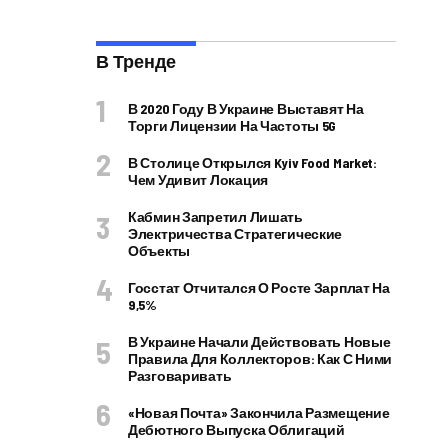
В Тренде
В 2020 Году В Украине Выставят На
Торги Лицензии На Частоты 5G
В Столице Открылся Kyiv Food Market:
Чем Удивит Локация
Кабмин Запретил Лишать
Электричества Стратегические
Объекты
Госстат Отчитался О Росте Зарплат На
9,5%
В Украине Начали Действовать Новые
Правила Для Коллекторов: Как С Ними
Разговаривать
«Новая Почта» Закончила Размещение
Дебютного Выпуска Облигаций