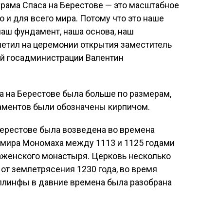
рама Спаса на Берестове — это масштабное
о и для всего мира. Потому что это наше
наш фундамент, наша основа, наш
метил на церемонии открытия заместитель
й госадминистрации Валентин
са на Берестове была больше по размерам,
аментов были обозначены кирпичом.
 Берестове была возведена во времена
имира Мономаха между 1113 и 1125 годами
аженского монастыря. Церковь несколько
от землетрясения 1230 года, во время
 плинфы в давние времена была разобрана