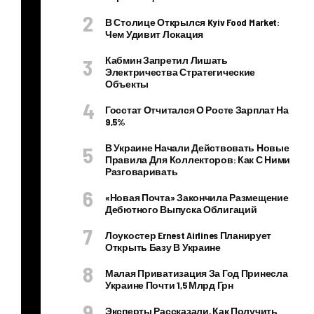
Ор
В Столице Открылся Kyiv Food Market:
ган
Чем Удивит Локация
из
Кабмин Запретил Лишать
ат
Электричества Стратегические
Объекты
ор
ы
Госстат Отчитался О Росте Зарплат На
9,5%
ак
ци
В Украине Начали Действовать Новые
Правила Для Коллекторов: Как С Ними
и
Разговаривать
пл
«Новая Почта» Закончила Размещение
ан
Дебютного Выпуска Облигаций
ир
Лоукостер Ernest Airlines Планирует
ую
Открыть Базу В Украине
т
Малая Приватизация За Год Принесла
от
Украине Почти 1,5 Млрд Грн
пр
Эксперты Рассказали, Как Получить