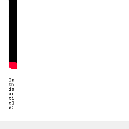
зак
лю
че
нн
ых.
In
th
is
ar
ti
cl
e: