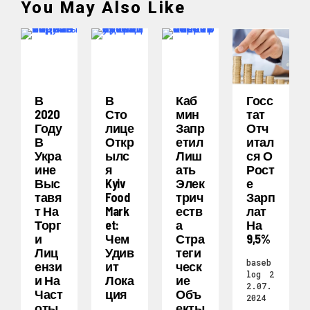
You May Also Like
В
В
Каб
Госс
2020
Сто
Мин
Тат
Году
Лице
Запр
Отч
В
Откр
Етил
Итал
Укра
Ылс
Лиш
Ся О
Ине
Я
Ать
Рост
Выс
Kyiv
Элек
Е
Тавя
Food
Трич
Зарп
Т На
Mark
Еств
Лат
Торг
Et:
А
На
И
Чем
Стра
9,5%
Лиц
Удив
Теги
baseb
Ензи
Ит
Ческ
log
2
И На
Лока
Ие
2.07.
Част
Ция
Объ
2024
Оты
Екты