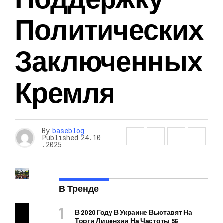
Политических
Заключенных
Кремля
By
baseblog
Published
24.10
.2025
В Тренде
В 2020 Году В Украине Выставят На
Торги Лицензии На Частоты 5G