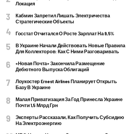
Локация
Кабмин Запретил Лишать Электричества
Стратегические Объекты
Госстат Отчитался О Росте Зарплат На 9,5%
В Украине Начали Действовать Новые Правила
Для Коллекторов: Как С Ними Разговаривать
«Новая Почта» Закончила Размещение
Дебютного Выпуска Облигаций
Лоукостер Ernest Airlines Планирует Открыть
Базу В Украине
Малая Приватизация За Год Принесла Украине
Почти 1,5 Млрд Грн
Эксперты Рассказали, Как Получить Субсидию
На Электроэнергию