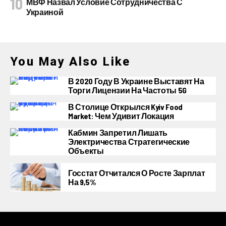
МВФ Назвал Условие Сотрудничества С
Украиной
You May Also Like
В 2020 Году В Украине Выставят На
Торги Лицензии На Частоты 5G
В Столице Открылся Kyiv Food
Market: Чем Удивит Локация
Кабмин Запретил Лишать
Электричества Стратегические
Объекты
Госстат Отчитался О Росте Зарплат
На 9,5%