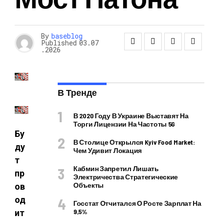
By
baseblog
Published
03.07
.2026
В Тренде
В 2020 Году В Украине Выставят На
Торги Лицензии На Частоты 5G
Бу
В Столице Открылся Kyiv Food Market:
ду
Чем Удивит Локация
т
Кабмин Запретил Лишать
пр
Электричества Стратегические
Объекты
ов
од
Госстат Отчитался О Росте Зарплат На
9,5%
ит