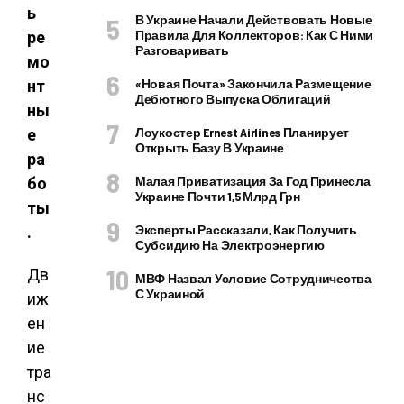
ь
В Украине Начали Действовать Новые
Правила Для Коллекторов: Как С Ними
ре
Разговаривать
мо
«Новая Почта» Закончила Размещение
нт
Дебютного Выпуска Облигаций
ны
Лоукостер Ernest Airlines Планирует
е
Открыть Базу В Украине
ра
Малая Приватизация За Год Принесла
бо
Украине Почти 1,5 Млрд Грн
ты
Эксперты Рассказали, Как Получить
.
Субсидию На Электроэнергию
Дв
МВФ Назвал Условие Сотрудничества
С Украиной
иж
ен
ие
тра
нс