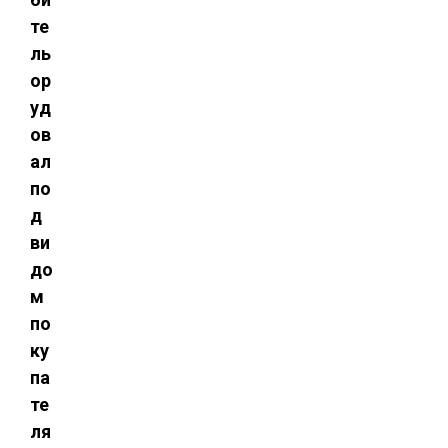
те
ль
ор
уд
ов
ал
по
д
ви
до
м
по
ку
па
те
ля