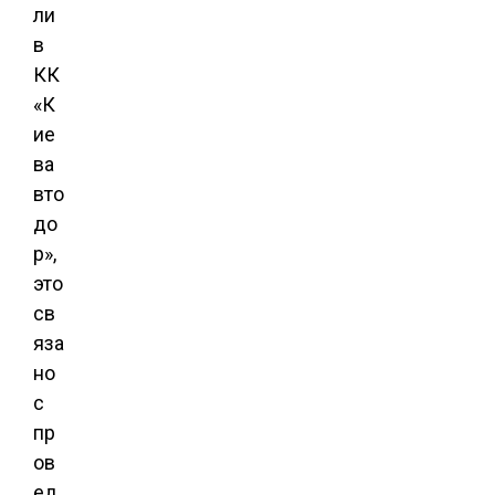
ли
в
КК
«К
ие
ва
вто
до
р»,
это
св
яза
но
с
пр
ов
ед