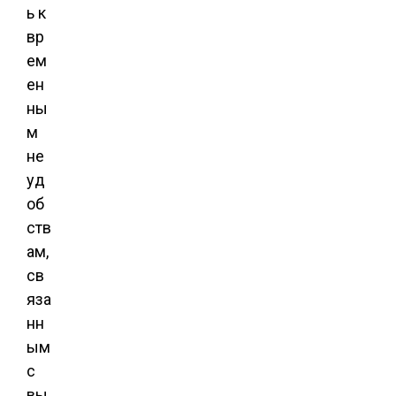
ь к
вр
ем
ен
ны
м
не
уд
об
ств
ам,
св
яза
нн
ым
с
вы