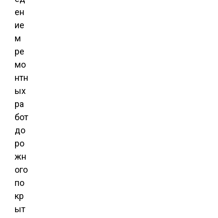
ен
ие
м
ре
мо
нтн
ых
ра
бот
до
ро
жн
ого
по
кр
ыт