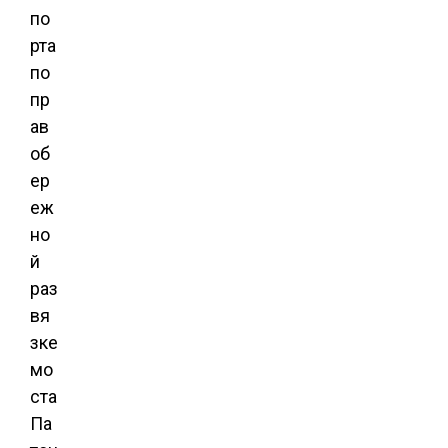
по
рта
по
пр
ав
об
ер
еж
но
й
раз
вя
зке
мо
ста
Па