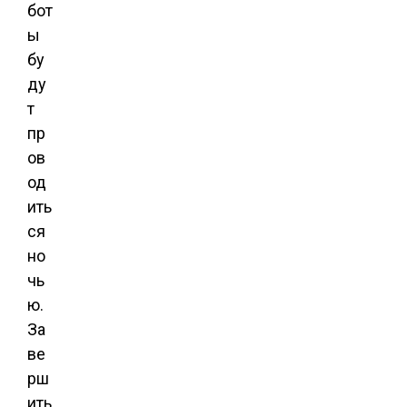
бот
ы
бу
ду
т
пр
ов
од
ить
ся
но
чь
ю.
За
ве
рш
ить