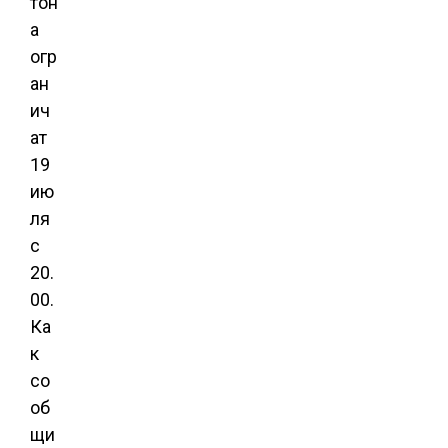
тон
а
огр
ан
ич
ат
19
ию
ля
с
20.
00.
Ка
к
со
об
щи