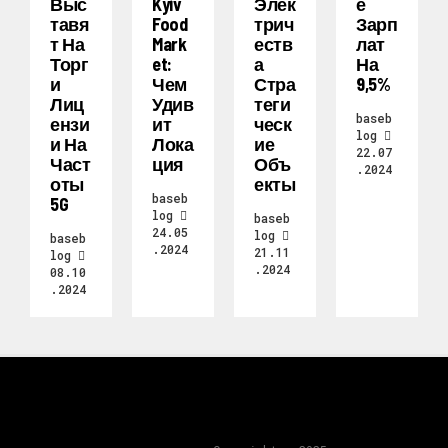
Выс
Kyiv
Элек
Е
Тавя
Food
Трич
Зарп
Т На
Mark
Еств
Лат
Торг
Et:
А
На
И
Чем
Стра
9,5%
Лиц
Удив
Теги
baseb
Ензи
Ит
Ческ
log
И На
Лока
Ие
22.07
Част
Ция
Объ
.2024
Оты
Екты
baseb
5G
log
baseb
24.05
log
baseb
.2024
21.11
log
.2024
08.10
.2024