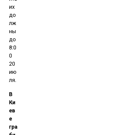
их
до
лж
ны
до
8:0
0
20
ию
ля.
В
Ки
ев
е
гра
би