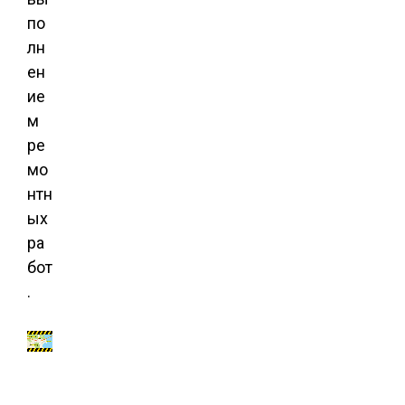
по
лн
ен
ие
м
ре
мо
нтн
ых
ра
бот
.