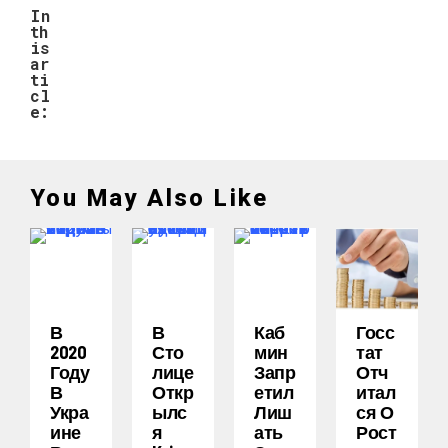
In
th
is
ar
ti
cl
e:
You May Also Like
В
В
Каб
Госс
2020
Сто
Мин
Тат
Году
Лице
Запр
Отч
В
Откр
Етил
Итал
Укра
Ылс
Лиш
Ся О
Ине
Я
Ать
Рост