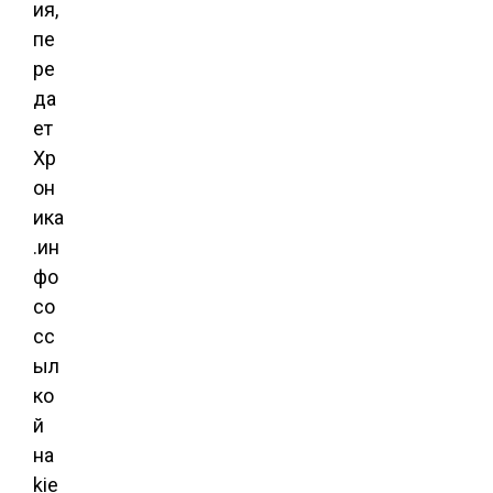
ия,
пе
ре
да
ет
Хр
он
ика
.ин
фо
со
сс
ыл
ко
й
на
kie