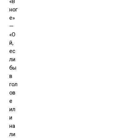
«В
ног
е»
—
«О
й,
ес
ли
бы
в
гол
ов
е
ил
и
на
ли