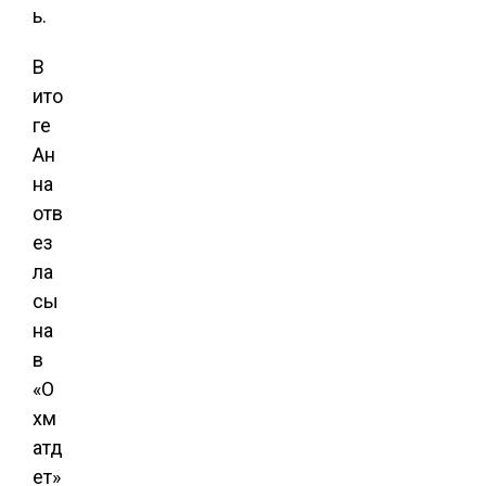
ь.
В
ито
ге
Ан
на
отв
ез
ла
сы
на
в
«О
хм
атд
ет»