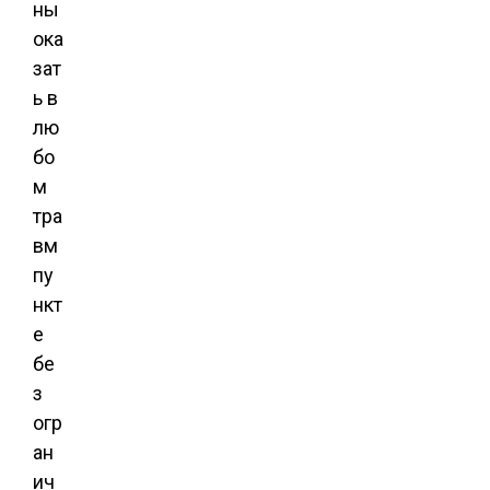
ны
ока
зат
ь в
лю
бо
м
тра
вм
пу
нкт
е
бе
з
огр
ан
ич