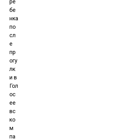
ре
бе
нка
по
сл
е
пр
огу
лк
и в
Гол
ос
ее
вс
ко
м
па