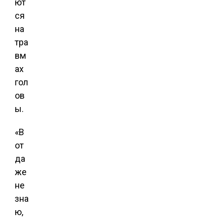
ют
ся
на
тра
вм
ах
гол
ов
ы.
«В
от
да
же
не
зна
ю,