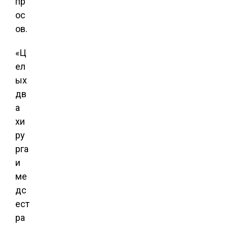
пр
ос
ов.
«Ц
ел
ых
дв
а
хи
ру
рга
и
ме
дс
ест
ра