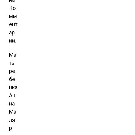
Ко
мм
ент
ар
ии.
Ма
ть
ре
бе
нка
Ан
на
Ма
ля
р