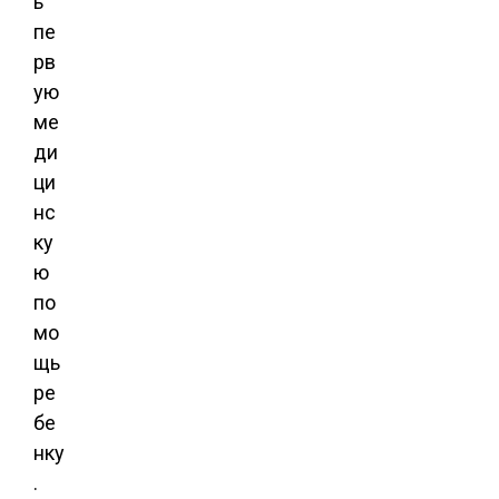
ь
пе
рв
ую
ме
ди
ци
нс
ку
ю
по
мо
щь
ре
бе
нку
.