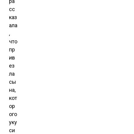
ра
сс
каз
ала
,
что
пр
ив
ез
ла
сы
на,
кот
ор
ого
уку
си