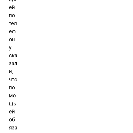
ей
по
тел
еф
он
у
ска
зал
и,
что
по
мо
щь
ей
об
яза