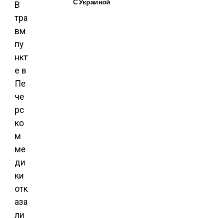
С Украиной
В
тра
вм
пу
нкт
е в
Пе
че
рс
ко
м
ме
ди
ки
отк
аза
ли