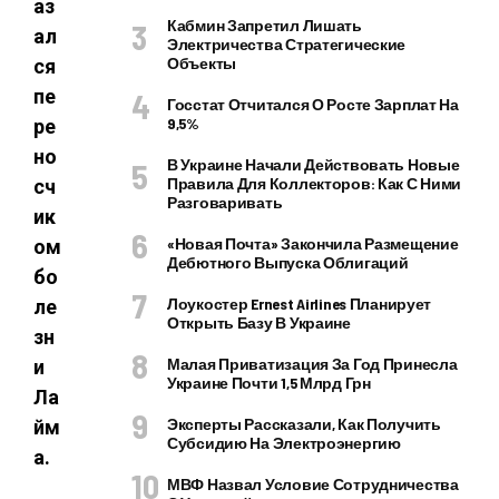
аз
Кабмин Запретил Лишать
ал
Электричества Стратегические
Объекты
ся
пе
Госстат Отчитался О Росте Зарплат На
9,5%
ре
но
В Украине Начали Действовать Новые
Правила Для Коллекторов: Как С Ними
сч
Разговаривать
ик
«Новая Почта» Закончила Размещение
ом
Дебютного Выпуска Облигаций
бо
Лоукостер Ernest Airlines Планирует
ле
Открыть Базу В Украине
зн
Малая Приватизация За Год Принесла
и
Украине Почти 1,5 Млрд Грн
Ла
Эксперты Рассказали, Как Получить
йм
Субсидию На Электроэнергию
а.
МВФ Назвал Условие Сотрудничества