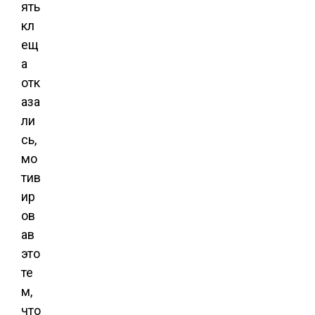
ять
кл
ещ
а
отк
аза
ли
сь,
мо
тив
ир
ов
ав
это
те
м,
что