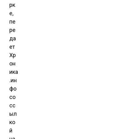
рк
е,
пе
ре
да
ет
Хр
он
ика
.ин
фо
со
сс
ыл
ко
й
на