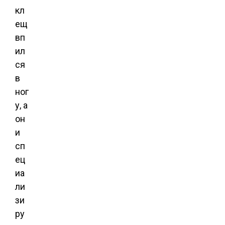
кл
ещ
вп
ил
ся
в
ног
у, а
он
и
сп
ец
иа
ли
зи
ру