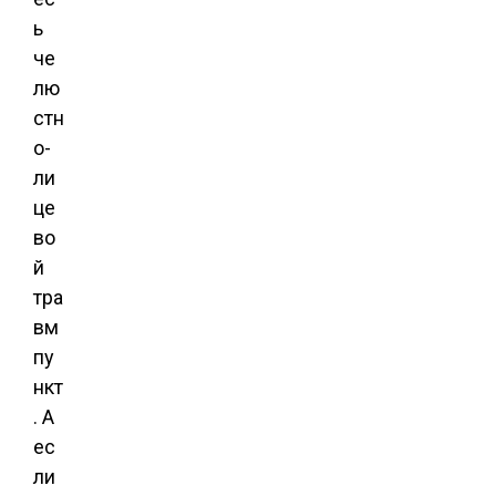
ь
че
лю
стн
о-
ли
це
во
й
тра
вм
пу
нкт
. А
ес
ли