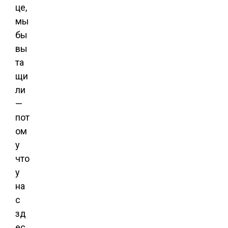
це,
мы
бы
вы
та
щи
ли
—
пот
ом
у
что
у
на
с
зд
ес