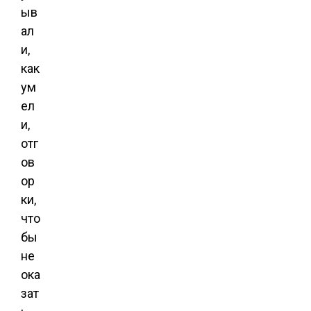
ыв
ал
и,
как
ум
ел
и,
отг
ов
ор
ки,
что
бы
не
ока
зат