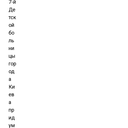
7-й
Де
тск
ой
бо
ль
ни
цы
гор
од
а
Ки
ев
а
пр
ид
ум