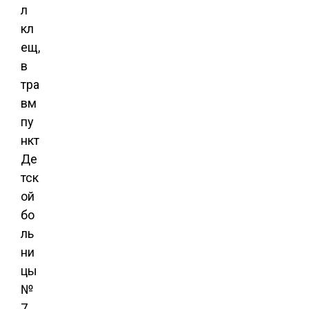
л
кл
ещ,
в
тра
вм
пу
нкт
Де
тск
ой
бо
ль
ни
цы
№
7