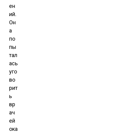
ен
ий.
Он
а
по
пы
тал
ась
уго
во
рит
ь
вр
ач
ей
ока