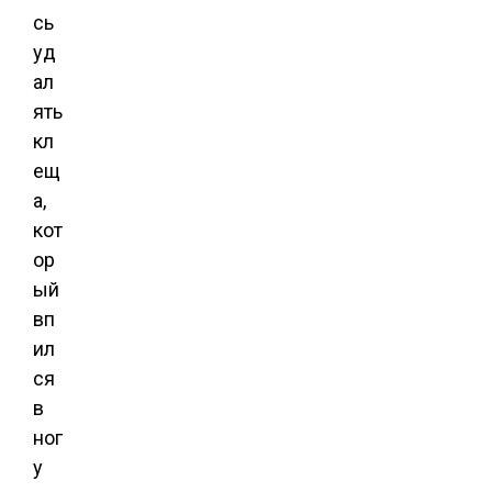
сь
уд
ал
ять
кл
ещ
а,
кот
ор
ый
вп
ил
ся
в
ног
у