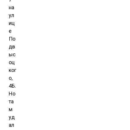
на
ул
иц
е
По
дв
ыс
оц
ког
о,
4Б.
Но
та
м
уд
ал