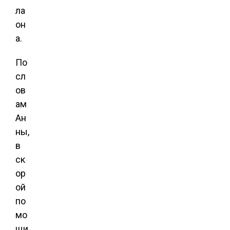
ла
он
а.
По
сл
ов
ам
Ан
ны,
в
ск
ор
ой
по
мо
щи