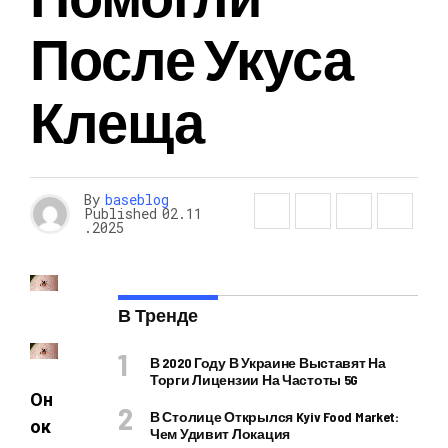
После Укуса
Клеща
By
baseblog
Published
02.11
.2025
В Тренде
В 2020 Году В Украине Выставят На
Торги Лицензии На Частоты 5G
Он
В Столице Открылся Kyiv Food Market:
ок
Чем Удивит Локация