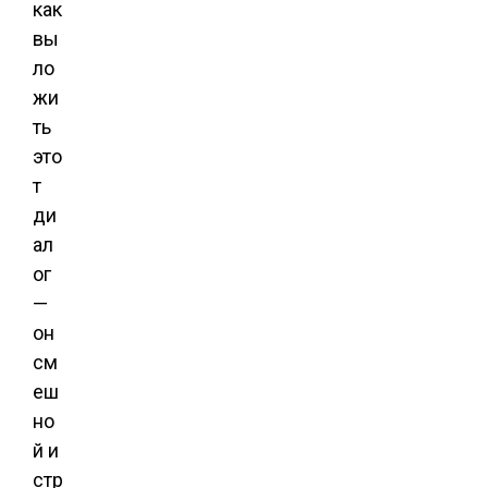
как
вы
ло
жи
ть
это
т
ди
ал
ог
—
он
см
еш
но
й и
стр