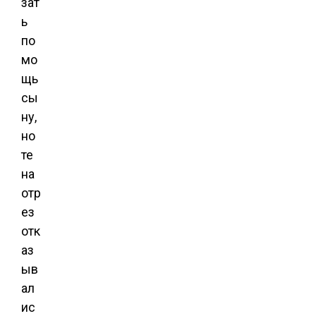
зат
ь
по
мо
щь
сы
ну,
но
те
на
отр
ез
отк
аз
ыв
ал
ис