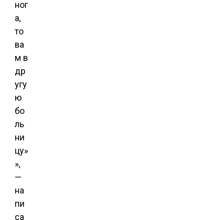
ног
а,
то
ва
м в
др
угу
ю
бо
ль
ни
цу»
»,
—
на
пи
са