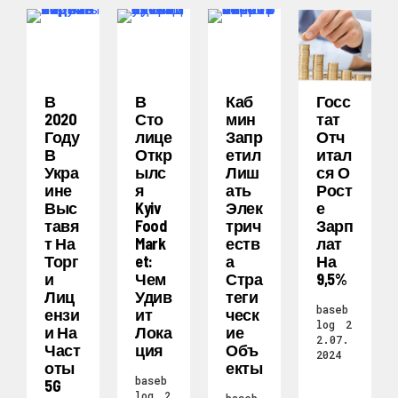
В
В
Каб
Госс
2020
Сто
Мин
Тат
Году
Лице
Запр
Отч
В
Откр
Етил
Итал
Укра
Ылс
Лиш
Ся О
Ине
Я
Ать
Рост
Выс
Kyiv
Элек
Е
Тавя
Food
Трич
Зарп
Т На
Mark
Еств
Лат
Торг
Et:
А
На
И
Чем
Стра
9,5%
Лиц
Удив
Теги
baseb
Ензи
Ит
Ческ
log
2
И На
Лока
Ие
2.07.
Част
Ция
Объ
2024
Оты
Екты
baseb
5G
log
2
baseb