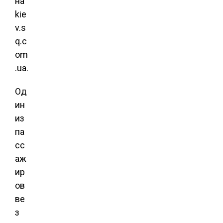
на
kie
v.s
q.c
om
.ua.
Од
ин
из
па
сс
аж
ир
ов
ве
з