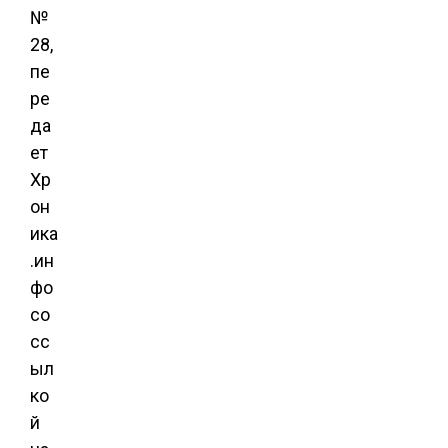
№
28,
пе
ре
да
ет
Хр
он
ика
.ин
фо
со
сс
ыл
ко
й