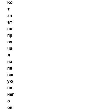
Ко
т
зн
ат
но
пр
оу
чи
л
на
па
вш
ую
на
нег
о
ов