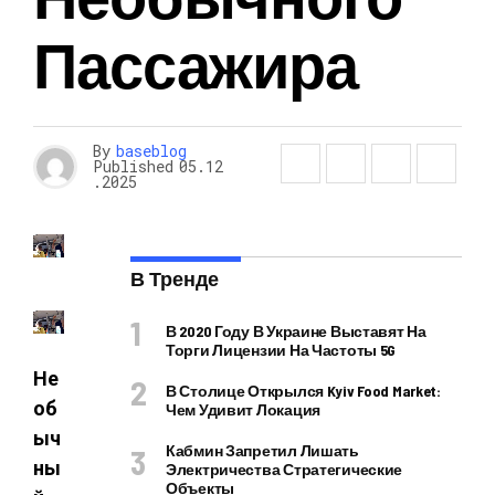
Пассажира
By
baseblog
Published
05.12
.2025
В Тренде
В 2020 Году В Украине Выставят На
Торги Лицензии На Частоты 5G
Не
В Столице Открылся Kyiv Food Market:
об
Чем Удивит Локация
ыч
Кабмин Запретил Лишать
ны
Электричества Стратегические
Объекты