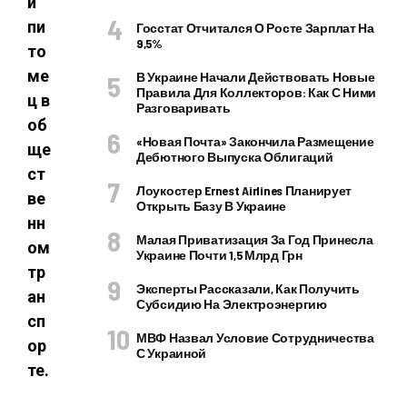
й
пи
Госстат Отчитался О Росте Зарплат На
9,5%
то
ме
В Украине Начали Действовать Новые
Правила Для Коллекторов: Как С Ними
ц в
Разговаривать
об
«Новая Почта» Закончила Размещение
ще
Дебютного Выпуска Облигаций
ст
Лоукостер Ernest Airlines Планирует
ве
Открыть Базу В Украине
нн
Малая Приватизация За Год Принесла
ом
Украине Почти 1,5 Млрд Грн
тр
Эксперты Рассказали, Как Получить
ан
Субсидию На Электроэнергию
сп
МВФ Назвал Условие Сотрудничества
ор
С Украиной
те.