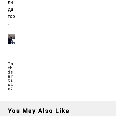
ли
да
тор
.
In
th
is
ar
ti
cl
e:
You May Also Like