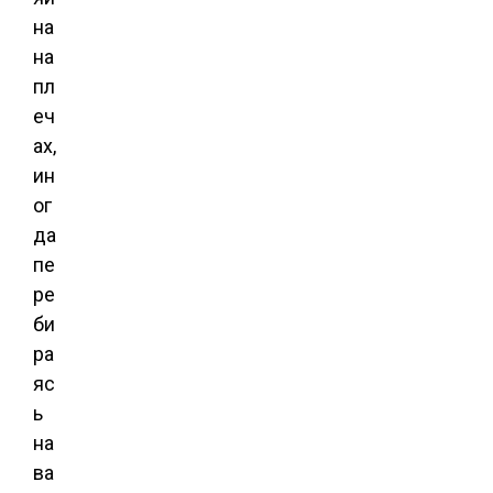
на
на
пл
еч
ах,
ин
ог
да
пе
ре
би
ра
яс
ь
на
ва