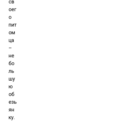
св
оег
о
пит
ом
ца
–
не
бо
ль
шу
ю
об
езь
ян
ку.