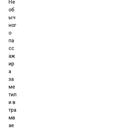
Не
об
ыч
ног
о
па
сс
аж
ир
а
за
ме
тил
и в
тра
мв
ае