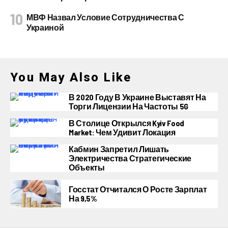
МВФ Назвал Условие Сотрудничества С
Украиной
You May Also Like
В 2020 Году В Украине Выставят На
Торги Лицензии На Частоты 5G
В Столице Открылся Kyiv Food
Market: Чем Удивит Локация
Кабмин Запретил Лишать
Электричества Стратегические
Объекты
Госстат Отчитался О Росте Зарплат
На 9,5%