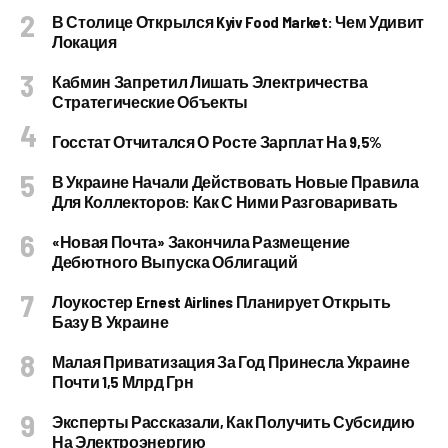
В Столице Открылся Kyiv Food Market: Чем Удивит
Локация
Кабмин Запретил Лишать Электричества
Стратегические Объекты
Госстат Отчитался О Росте Зарплат На 9,5%
В Украине Начали Действовать Новые Правила
Для Коллекторов: Как С Ними Разговаривать
«Новая Почта» Закончила Размещение
Дебютного Выпуска Облигаций
Лоукостер Ernest Airlines Планирует Открыть
Базу В Украине
Малая Приватизация За Год Принесла Украине
Почти 1,5 Млрд Грн
Эксперты Рассказали, Как Получить Субсидию
На Электроэнергию